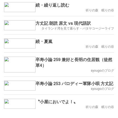
続・繰り返し読む
祈りの森 眠りの谷
方丈記 朗読 原文 vs 現代語訳
タイランド湾を見て暮らす・パタヤコージーライフ
続・夏嵐
祈りの森 眠りの谷
卒寿小論 259 兼好と長明の住居観（徒然
草4）
syougoのブログ
卒寿小論 253 パロディー軍隊小唄 方丈記
syougoのブログ
〝小屋においでよ！〟
祈りの森 眠りの谷