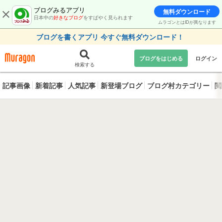
ブログみるアプリ
無料ダウンロード
日本中の
好きなブログ
をすばやく見られます
ムラゴンとはIDが異なります
ブログを書くアプリ 今すぐ無料ダウンロード！
ブログをはじめる
ログイン
検索する
記事画像
新着記事
人気記事
新登場ブログ
ブログ村カテゴリー
閲