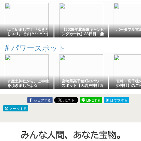
はじめまして！『ゆきと
【2026年北海道キャンピ
ポータブル電
しゅり』です(Ｙ*^ ꒳ ^*)
ングカー旅】88日目 曇
ㅅ(* ^꒳ ^*S)♪
り空スタートの「稚内森
林公園キャンプ場」はお
#
パワースポット
昼過ぎには青空に！午前
中にはちゃちゃ丸さんが
寄ってくださり、午後は
坂本さんとサトルさんが
到着。夜はサトルさんの
クレアで楽しい宴でした
♪
☆産土神社から、ご神徳
宮崎県高千穂町のパワー
宮崎・高千穂
を頂きましたよ☆
スポット【天岩戸神社西
姫神社】のご
本宮】｜心身の癒しを体
方とは？映画
感する体験記
子』とゆかり
シェアする
LINEする
はてブする
メールする