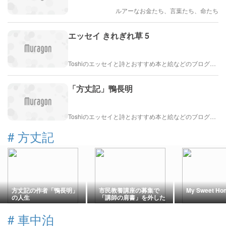
ルアーなお金たち、言葉たち、命たち
エッセイ きれぎれ草 5
Toshiのエッセイと詩とおすすめ本と絵などのブログ by車戸都志春
「方丈記」鴨長明
Toshiのエッセイと詩とおすすめ本と絵などのブログ by車戸都志春
#
方丈記
方丈記の作者「鴨長明」
市民教養講座の募集で
My Sweet Ho
の人生
「講師の肩書」を外した
ら応募者一人。では、肩
書を掲載してみた
#
車中泊
ら……？