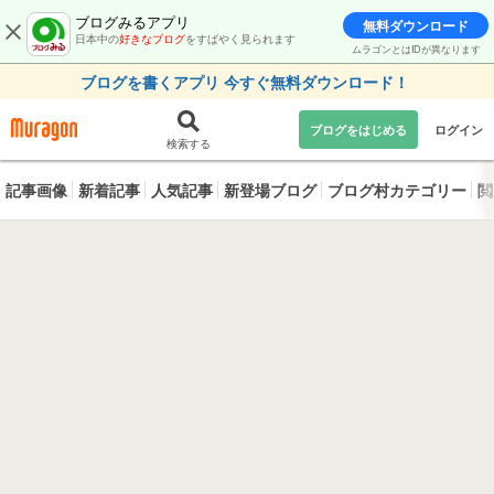
ブログみるアプリ
無料ダウンロード
日本中の
好きなブログ
をすばやく見られます
ムラゴンとはIDが異なります
ブログを書くアプリ 今すぐ無料ダウンロード！
ブログをはじめる
ログイン
検索する
記事画像
新着記事
人気記事
新登場ブログ
ブログ村カテゴリー
閲