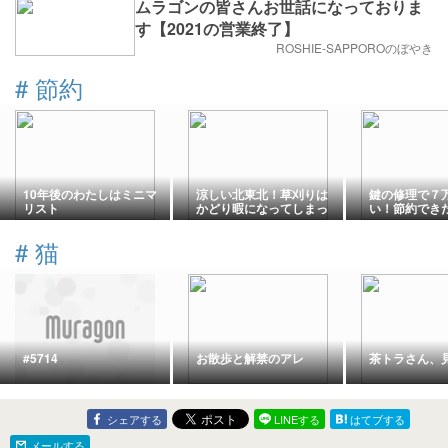
ムラゴンの皆さんお世話になっておりま
す【2021の営業終了】
ROSHIE-SAPPOROのぼやき
#
節約
10年後のわたしはミニマ
涼しい北東北！草刈りは
鍵の修理で７
リスト
かどり暇になってしまっ
い！節約でき
た！！
#
猫
#5714
お散歩と解禁のアレ
茶トラさん、
シェアする
LINEする
はてブする
メールする