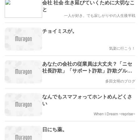
会社 社会 生き延びていくために大切なこ
と
一人が好き。でも寂しがりやの人生後半戦
チョイミスが。
気楽に行こう！
あなたの会社の従業員は大丈夫？「ニセ
社長詐欺」「サポート詐欺」詐欺グルー
プが狙う次の一手は？ #エキスパートト
多田文明のブログ
ピ(多田文明)
なんでもスマフォってホントめんどくさ
い
When I Dream ~reprise~
日にち薬。