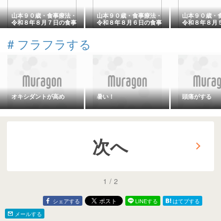
山本９０歳・食事療法・
山本９０歳・食事療法・
山本９０歳・
令和８年８月７日の食事
令和８年８月６日の食事
令和８年８月
#
フラフラする
オキシダントが高め
暑い！
頭痛がする
次へ
1
/
2
シェアする
LINEする
はてブする
メールする