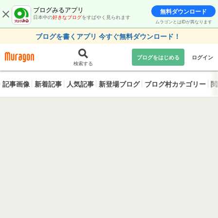
ブログみるアプリ
無料ダウンロード
日本中の
好きなブログ
をすばやく見られます
ムラゴンとはIDが異なります
ブログを書くアプリ 今すぐ無料ダウンロード！
ブログをはじめる
ログイン
検索する
記事画像
新着記事
人気記事
新登場ブログ
ブログ村カテゴリー
閲