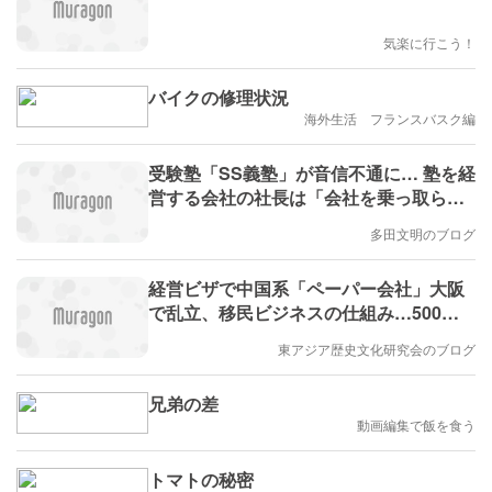
気楽に行こう！
バイクの修理状況
海外生活 フランスバスク編
受験塾「SS義塾」が音信不通に… 塾を経
営する会社の社長は「会社を乗っ取られ
た」と主張（TBS）にコメント
多田文明のブログ
経営ビザで中国系「ペーパー会社」大阪
で乱立、移民ビジネスの仕組み…500社
超で「取締役」の日本側協力者も読売新
東アジア歴史文化研究会のブログ
聞オンライン
兄弟の差
動画編集で飯を食う
トマトの秘密