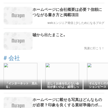
ホームページに会社概要は必要？信頼に
つながる書き方と掲載項目
webエンジニア発信 | 少しためになるブログ
嘘から出たまこと｡
気楽に行こう！
#
会社
「インターネット 見れ
正しくお金を払えない会
そんなＯＬの
る」
社が多いのよ。経理しっ
ションピース
かりして？
ホームページに載せる写真はどんなもの
が必要？印象を良くする素材準備のポイ