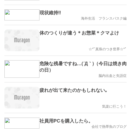
現状維持‼️
海外生活 フランスバスク編
体のつくりが違う＊お惣菜＊クマよけ
☆*ﾟ真珠のつき世界☆*ﾟ
危険な残暑ですね…(´Д｀)（今日は焼き肉
の日）
脳内出血と失語症
疲れが出て来たのかもしれない｡
気楽に行こう！
社員用PCを購入したら。
会社で熱帯魚のブログ