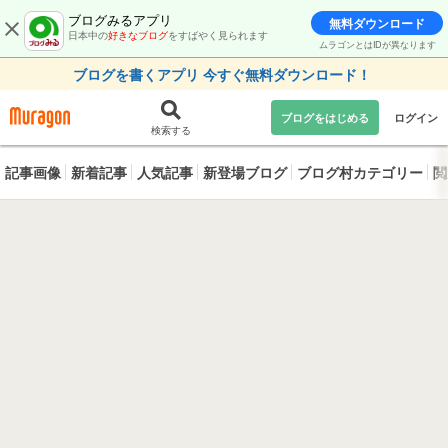
ブログみるアプリ
無料ダウンロード
日本中の
好きなブログ
をすばやく見られます
ムラゴンとはIDが異なります
ブログを書くアプリ 今すぐ無料ダウンロード！
ブログをはじめる
ログイン
検索する
記事画像
新着記事
人気記事
新登場ブログ
ブログ村カテゴリー
閲