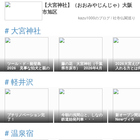
【大宮神社】（おおみやじんじゃ）大阪
市旭区
kazu1000のブログ / 社寺仏閣巡り
#
大宮神社
ツール・ド・能登島
藤の花 大宮神社（千葉
2026大宮え
2026 見事な狛犬と親の
県市原市） 2026年4月
入れる方とは
願い
22日
るのだろうか
#
軽井沢
プチリノベーション完
今朝の浅間山と、しなの
新オープン間
了！
鉄道始発列車・・・
Newヴィラ
#
温泉宿