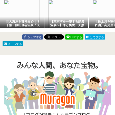
〓大海原を独り占め！？
【東京湾を一望する絶景
【最上川を望
千葉・鋸山金谷温泉「天
温泉へ】海と美食、天然
れ宿】高見屋 
然温泉 海辺の湯」が絶景
温泉に癒される「天然温
紅で、心ほど
＆絶品すぎると話題なの
泉 海辺の湯」(千葉県鋸山
温泉旅へ🚢♨️
で徹底リサーチしてみ
金谷温泉)で心ほどける休
シェアする
LINEする
はてブする
た！〓️
日を♨️🐟
メールする