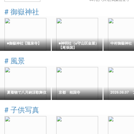
年5月4日
#
御嶽神社
■御嶽神社【龍泉寺】
■神明社（※守山区金屋）
中村御嶽神社
【尾張国】
#
風景
夏着物で八月納涼歌舞伎
京都 相国寺
2026.08.0
#
子供写真