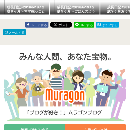
成長日記♪2018/6/18♪２
成長日記♪2018/6/19♪２
成長日記♪2018
歳９ヶ月＞ママ抱っこと
歳９ヶ月＞ごはんのよう
歳９ヶ月おう
切り絵
す
ール
シェアする
LINEする
はてブする
メールする
無料ではじめる
ムラゴンとは