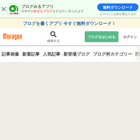
ブログみるアプリ
無料ダウンロード
日本中の
好きなブログ
をすばやく見られます
ムラゴンとはIDが異なります
ブログを書くアプリ 今すぐ無料ダウンロード！
ブログをはじめる
ログイン
検索する
記事画像
新着記事
人気記事
新登場ブログ
ブログ村カテゴリー
閲