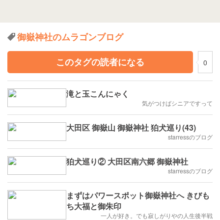
御嶽神社のムラゴンブログ
このタグの読者になる
0
滝と玉こんにゃく
気がつけばシニアですって
大田区 御嶽山 御嶽神社 狛犬巡り(43)
starressのブログ
狛犬巡り② 大田区南六郷 御嶽神社
starressのブログ
まずはパワースポット御嶽神社へ きびも
ち大福と御朱印
一人が好き。でも寂しがりやの人生後半戦