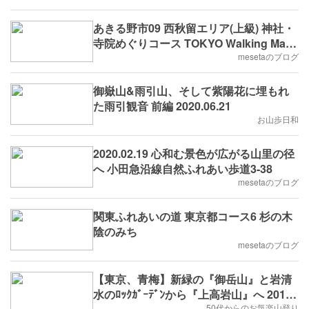
あきる野市09 西秋留エリア(上級) 神社・
寺院めぐりコース TOKYO Walking Map
2022.8.6
mesetaのブログ
御嶽山&雨引山、そして紫陽花に埋もれ
た雨引観音 前編 2020.06.21
お山歩日和
2020.02.19 心和む景色が広がる山里の径
へ 小田急沿線自然ふれあい歩道3-38
mesetaのブログ
関東ふれあいの道 東京都コース6 杉の木
陰のみち
mesetaのブログ
【東京、青梅】新緑の『御岳山』と岩清
水のﾛｯｸｶﾞｰﾃﾞﾝから『上高岩山』へ 2018
50代からのお気楽山登り