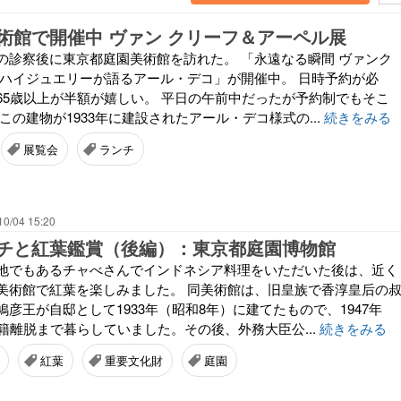
術館で開催中 ヴァン クリーフ＆アーペル展
の診察後に東京都庭園美術館を訪れた。 「永遠なる瞬間 ヴァンク
 ハイジュエリーが語るアール・デコ」が開催中。 日時予約が必
65歳以上が半額が嬉しい。 平日の午前中だったが予約制でもそこ
この建物が1933年に建設されたアール・デコ様式の...
続きをみる
展覧会
ランチ
10/04 15:20
チと紅葉鑑賞（後編）：東京都庭園博物館
地でもあるチャべさんでインドネシア料理をいただいた後は、近く
美術館で紅葉を楽しみました。 同美術館は、旧皇族で香淳皇后の
彦王が自邸として1933年（昭和8年）に建てたもので、1947年
籍離脱まで暮らしていました。その後、外務大臣公...
続きをみる
紅葉
重要文化財
庭園