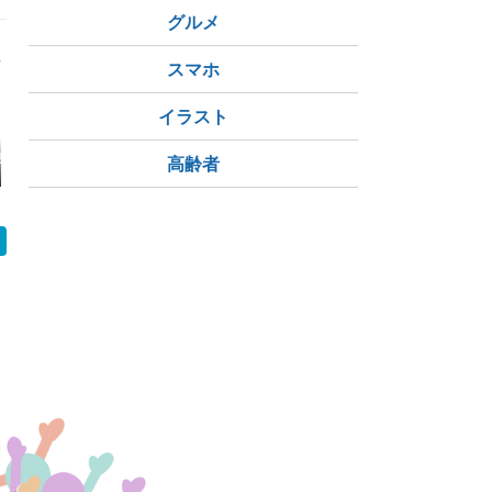
いゴーヤが旨いし大好
の光の景色』『今朝9
優雅に泳ぐ
グルメ
き🥰；苦くなければ買
時のバンフ町中様子写
ナダ雁）』
わない』『生ゴーヤ＋
真』『そろそろ山火事
煙は去らず
サーモン缶詰のサラ
の煙も終わって欲しい
たまま』『
スマホ
ダ』『今朝はめっちゃ
なぁ〜』＊「記事書
FIre Ba
寒かった🥶』＊「記事
き」はBanff,Canada
国立公園「
書き」はBanff,Canad
BQなど」
イラスト
a
『午後3時
灰色😩』
き」はBanff
し車中泊旅Ⅳ-
ローソンの車中泊が4
ヒスイ探し車中泊旅Ⅳ-
美ヶ原高原
高齢者
県28店舗へ 青森ねぶ
3日目
ＳＲ恒例の
たの宿泊難に新たな選
w
択肢、県内にはRVパ
ーク9施設