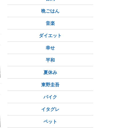
アール・デコ様式
東京都指定有形文化財
ウジェーヌ・ロ
晩ごはん
音楽
ダイエット
幸せ
平和
せながらヴァン
目黒駅から歩いてすぐ
宝石よりも心に残った
東京都庭園
夏休み
フ&アーペル
です 庭園美術館
もの｜ヴァン クリーフ
Aの個人的な思
＆アーペル展
東野圭吾
バイク
イタグレ
2年
🍛『我が飯ネタ；ゴー
🏔️🔥💨『山火事の煙な
🈲🔥『朝
ペット
ヤ(苦瓜)を買いゴーヤ
かなか去らない〜😭』
走行の手足
チャンプル料理』『苦
『今朝はオレンジ色🍊
気温8℃』