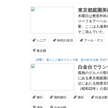
東京都庭園美
木曜日は整形外科
リーフ＆アーペル
要。ここは入場券
そこ混んでいた。 
シニア
60代の生活
アール・デコ
東京都
緑響く
暮らしと旅のスケッチ帖 私の好きな物
2025/
白金台でラン
孤独のグルメの聖
にある東京都庭園
父にあたる朝香宮鳩
（昭和22年）の皇
旅行
国内旅行
港区
白金台駅
港区
白金台駅