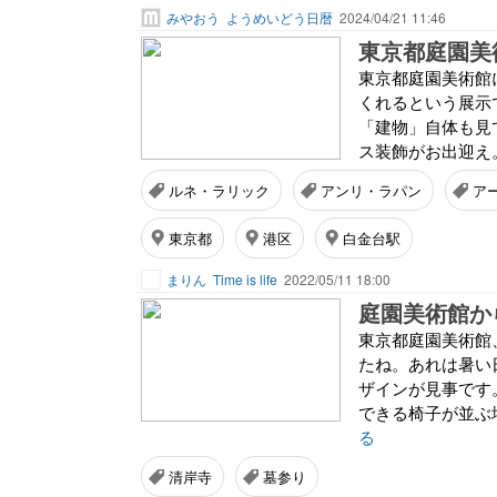
みやおう
ようめいどう日暦
2024/04/21 11:46
東京都庭園美
東京都庭園美術館
くれるという展示
「建物」自体も見
ス装飾がお出迎え。
ルネ・ラリック
アンリ・ラパン
ア
東京都
港区
白金台駅
まりん
Time is life
2022/05/11 18:00
庭園美術館か
東京都庭園美術館
たね。あれは暑い
ザインが見事です
できる椅子が並ぶ場
る
清岸寺
墓参り