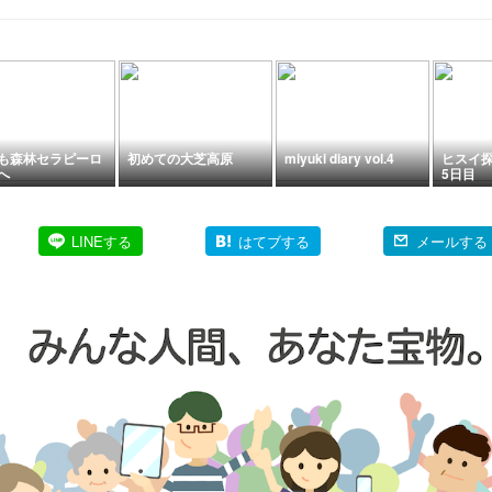
旦消えた』『朝9時；
＋７℃の中のテニス』
『午後CivicDay祭日の
人混み；バンフ・スク
ランブル交差点』＊
「記事書き」はBanff,
Canada
も森林セラピーロ
初めての大芝高原
miyuki diary vol.4
ヒスイ探
へ
5日目
LINEする
はてブする
メールする