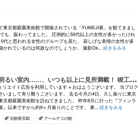
て東京都庭園美術館で開催されている「YUMEJI展」を観てきまし
日でも、賑わってました。 圧倒的に50代以上の女性が多かったけれ
10代と思われる女性のグループも居た。 寂しげな表情の女性が多
かれているのは何故なのでしょうか。 撮影Ok...
続きをみる
寄
せ木の床に明るい室内……、いつも以上に見所満載！ 竣工90周年を迎えた旧朝香宮邸の “素の姿” を見学できます ♪ 『旧朝香宮邸を読み解く A to Z』
ィリエイト広告を利用しています ※ おはようございます。 当ブロ
さいまして有り難うございます。 去る今月の4日、久し振りに東京
東京都庭園美術館を訪ねてきました。 昨年8月に行った『フィンラ
』以来ですから約9ヶ月振りのことです。 東...
続きをみる
旧朝香宮邸
アールデコの館