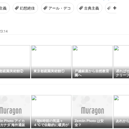
主義
幻想絶佳
アール・デコ
古典主義
美術館
23:14
都庭園美術館②
東京都庭園美術館①
戸越銀座から自然教育
遅れば
園へ
クリー
展、VC
い出
lin Photo アイカ
『朝6時前の気温＋
Zemlin Photo は安
あれから
 カナダ 海外通販
４℃で自動的に暖房が
全？
代行、他
入る』『山火事の煙一