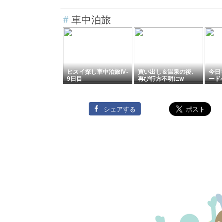
😭』『所用で隣町キャ
はどこも素敵』『Ride
ンモアに行ったがそこ
Boys Shopで新しい帽
#
車中泊旅
も煙あり』『空がスッ
子をゲット』『ゴール
キリせず冴えない日』
デン・レトリバーGold
＊「記事書き」はBanf
en Retriever🐶の愛犬
f,Canada
ディルの出迎え』＊
「記事書き」はBanff,
Canada
ヒスイ探し車中泊旅Ⅳ-
買い出し＆温泉の後、
今日
9日目
再び行方不明にw
ード
シェアする