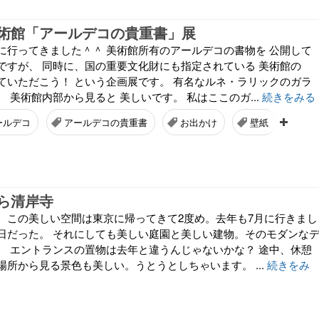
術館「アールデコの貴重書」展
に行ってきました＾＾ 美術館所有のアールデコの書物を 公開して
ですが、 同時に、国の重要文化財にも指定されている 美術館の
ていただこう！ という企画展です。 有名なルネ・ラリックのガラ
 美術館内部から見ると 美しいです。 私はここのガ...
続きをみる
ールデコ
アールデコの貴重書
お出かけ
壁紙
ス
ら清岸寺
、この美しい空間は東京に帰ってきて2度め。去年も7月に行きまし
日だった。 それにしても美しい庭園と美しい建物。そのモダンな
。 エントランスの置物は去年と違うんじゃないかな？ 途中、休憩
所から見る景色も美しい。うとうとしちゃいます。 ...
続きをみ