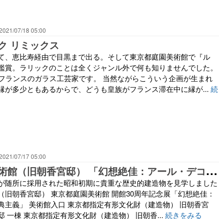
2021/07/18 05:00
ク リミックス
て、恵比寿経由で目黒まで出る。そして東京都庭園美術館で『ル
鑑賞。ラリックのことは全くジャンル外で何も知りませんでした。
たフランスのガラス工芸家です。 当然ながらこういう企画が生まれ
縁が多少ともあるからで、どうも皇族がフランス滞在中に縁が...
続
2021/07/17 05:00
東
京都庭園美術館（旧朝香宮邸） 「幻想絶佳：アール・デコと古典主義」に行きました
が随所に採用された昭和初期に貴重な歴史的建造物を見学しました
（旧朝香宮邸） 東京都庭園美術館 開館30周年記念展「幻想絶佳：
典主義」 美術館入口 東京都指定有形文化財（建造物） 旧朝香宮
 一棟 東京都指定有形文化財（建造物） 旧朝香...
続きをみる