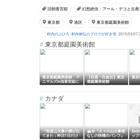
旧朝香宮邸
幻想絶佳：アール・デコと古典
東京都
港区
東京都庭園美術館
村内のぶひろ
村内伸弘のブログが好き😍
2015/03/07 
#
東京都庭園美術館
東京都庭園美術館 ア
【目黒・白金台】東京
東京
ニマルズin浅香宮邸に
都庭園美術館
行って来ました♪
#
カナダ
『再度山火事の煙が出
🏔️🌞『久々の山火事煙
Zem
てきた；昨日1日だけ
なしの快晴のバンフ』
ップ
の煙なし快晴だった
『やはり煙なしの景色
輸入