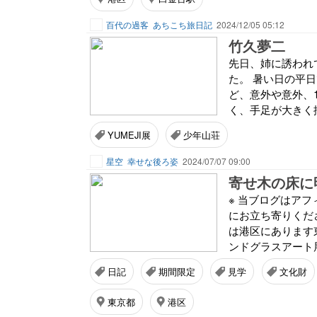
百代の過客
あちこち旅日記
2024/12/05 05:12
竹久夢二
先日、姉に誘われ
た。 暑い日の平
ど、意外や意外、
く、手足が大きく描
YUMEJI展
少年山荘
星空
幸せな後ろ姿
2024/07/07 09:00
※ 当ブログはアフ
にお立ち寄りくだ
は港区にあります
ンドグラスアート展
日記
期間限定
見学
文化財
東京都
港区