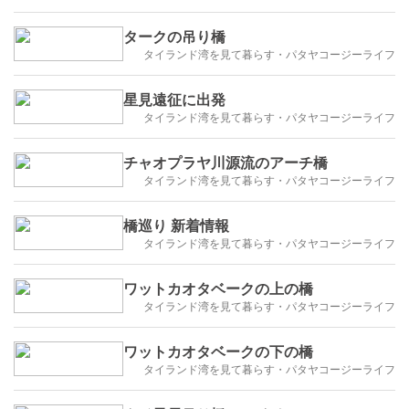
タークの吊り橋
タイランド湾を見て暮らす・パタヤコージーライフ
星見遠征に出発
タイランド湾を見て暮らす・パタヤコージーライフ
チャオプラヤ川源流のアーチ橋
タイランド湾を見て暮らす・パタヤコージーライフ
橋巡り 新着情報
タイランド湾を見て暮らす・パタヤコージーライフ
ワットカオタベークの上の橋
タイランド湾を見て暮らす・パタヤコージーライフ
ワットカオタベークの下の橋
タイランド湾を見て暮らす・パタヤコージーライフ