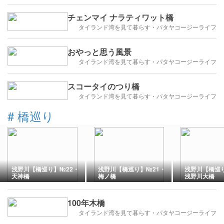
チェンマイ ナラティワット橋
タイランド湾を見て暮らす・パタヤコージーライフ
おやっと思う風景
タイランド湾を見て暮らす・パタヤコージーライフ
スコータイのつり橋
タイランド湾を見て暮らす・パタヤコージーライフ
#
橋巡り
浅野川【橋巡り】№22・
浅野川【橋巡り】№21・
浅野川【橋巡り
天神橋
梅ノ橋
浅野川大橋
100年木橋
タイランド湾を見て暮らす・パタヤコージーライフ