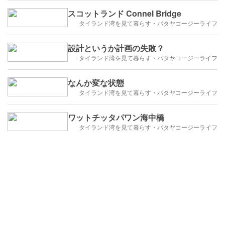
スコットランド Connel Bridge
タイランド湾を見て暮らす・パタヤコージーライフ
設計というか計画の失敗？
タイランド湾を見て暮らす・パタヤコージーライフ
なんか変な状態
タイランド湾を見て暮らす・パタヤコージーライフ
ワットチッタパワン海中橋
タイランド湾を見て暮らす・パタヤコージーライフ