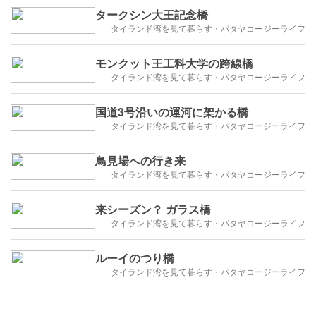
タークシン大王記念橋
タイランド湾を見て暮らす・パタヤコージーライフ
モンクット王工科大学の跨線橋
タイランド湾を見て暮らす・パタヤコージーライフ
国道3号沿いの運河に架かる橋
タイランド湾を見て暮らす・パタヤコージーライフ
鳥見場への行き来
タイランド湾を見て暮らす・パタヤコージーライフ
来シーズン？ ガラス橋
タイランド湾を見て暮らす・パタヤコージーライフ
ルーイのつり橋
タイランド湾を見て暮らす・パタヤコージーライフ