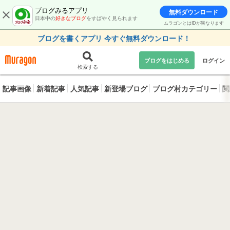
ブログみるアプリ
無料ダウンロード
日本中の
好きなブログ
をすばやく見られます
ムラゴンとはIDが異なります
ブログを書くアプリ 今すぐ無料ダウンロード！
ブログをはじめる
ログイン
検索する
記事画像
新着記事
人気記事
新登場ブログ
ブログ村カテゴリー
閲