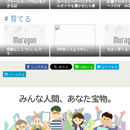
グラベルキングSSが良す
ロードレーサーにグラベ
計量クロモリ
ぎる話
ルタイヤを履かせたら最
ードのすゝめ
高だった。
#
育てる
些細なことでいいんで
3年待ってようやく。
大きく育てる
す。
シェアする
LINEする
はてブする
メールする