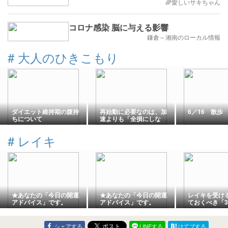
🌈愛しいサキちゃん
コロナ感染 脳に与える影響
鎌倉～湘南のローカル情報
#
大人のひきこもり
ダイエット維持期の腹持
再始動に必要なのは、加
6／16 散歩
ちについて
速よりも「全損にしな
い」設計かもしれない
#
レイキ
★あなたの「今日の開運
★あなたの「今日の開運
レイキを受け
アドバイス」です。
アドバイス」です。
ておくべき「
――著書から
シェアする
LINEする
はてブする