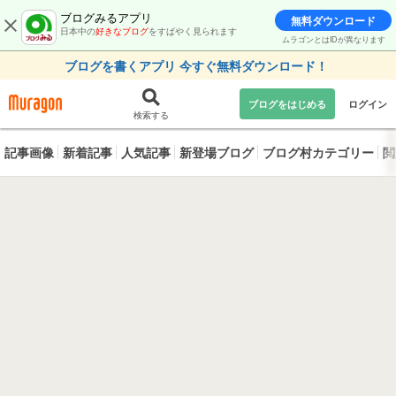
ブログみるアプリ
無料ダウンロード
日本中の
好きなブログ
をすばやく見られます
ムラゴンとはIDが異なります
ブログを書くアプリ 今すぐ無料ダウンロード！
ブログをはじめる
ログイン
検索する
記事画像
新着記事
人気記事
新登場ブログ
ブログ村カテゴリー
閲