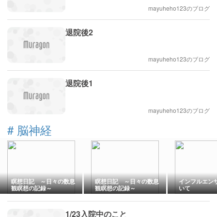
mayuheho123のブログ
退院後2
mayuheho123のブログ
退院後1
mayuheho123のブログ
#
脳神経
瞑想日記 ～日々の数息
瞑想日記 ～日々の数息
インフルエン
観瞑想の記録～
観瞑想の記録～
いて
1/23入院中のこと