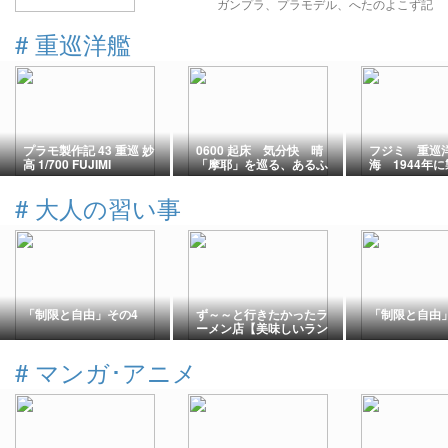
ガンプラ、プラモデル、へたのよこず記
#
重巡洋艦
プラモ製作記 43 重巡 妙
0600 起床 気分快 晴
フジミ 重巡
高 1/700 FUJIMI
「摩耶」を巡る、あるふ
海 1944年
たつの運命について①
庵野のスケッチ
#
大人の習い事
「制限と自由」その4
ず～～と行きたかったラ
「制限と自由
ーメン店【美味しいラン
チシリーズ2026】
#
マンガ･アニメ