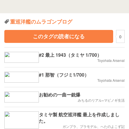
重巡洋艦のムラゴンブログ
このタグの読者になる
0
#2 最上 1943（タミヤ 1/700）
Toyohata Arsenal
#1 那智（フジミ1/700）
Toyohata Arsenal
お勧めの一曲ー銃爆
みちるのリアル×マビノギ生活
タミヤ製 航空巡洋艦 最上を作成しまし
た。
ガンプラ、プラモデル、へたのよこず記