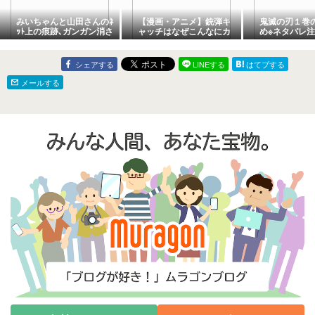
みいちゃんと山田さんのﾈ
【漫画・アニメ】銃弾キ
鬼滅の刃１巻
ｯﾄ上の痕跡､ガンガン消さ
ャッチはなぜこんなにカ
め※ネタバレ注
れ始める
ッコいい？読者が選ぶ名
り家族が惨殺
シーンが話題【あにまん
に戻れなくな
ch】
シェアする
LINEする
はてブする
メールする