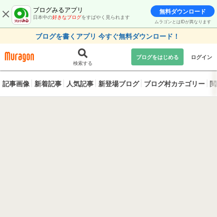
ブログみるアプリ
無料ダウンロード
日本中の
好きなブログ
をすばやく見られます
ムラゴンとはIDが異なります
ブログを書くアプリ 今すぐ無料ダウンロード！
ブログをはじめる
ログイン
検索する
記事画像
新着記事
人気記事
新登場ブログ
ブログ村カテゴリー
閲