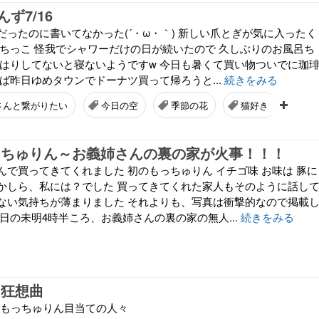
ず7/16
だったのに書いてなかった(´・ω・｀) 新しい爪とぎが気に入ったく
呂ちっこ 怪我でシャワーだけの日が続いたので 久しぶりのお風呂ち
湯はりしてないと寝ないようですw 今日も暑くて買い物ついでに珈
ば昨日ゆめタウンでドーナツ買って帰ろうと...
続きをみる
さんと繋がりたい
今日の空
季節の花
猫好き
珈
っちゅりん～お義姉さんの裏の家が火事！！！
んで買ってきてくれました 初のもっちゅりん イチゴ味 お味は 豚に
かしら、私には？でした 買ってきてくれた家人もそのように話し
ない気持ちが薄まりました それよりも、写真は衝撃的なので掲載
日の未明4時半ころ、お義姉さんの裏の家の無人...
続きをみる
 狂想曲
 もっちゅりん目当ての人々