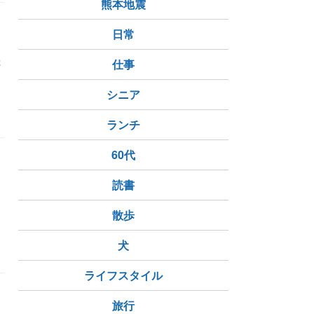
熊本地震
日常
琲
仕事
シニア
琲フロート
猫好きさんと繋がりたい
YouTube猫動画
ランチ
60代
て
読書
し
散歩
犬
ライフスタイル
旅行