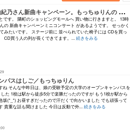
8
月4日 市川由紀乃さん新曲キャンペーン。もっちゅりんの みたらし味。
とです。 隣町のショッピングモールへ 買い物に行きますと。 13時
さんの 新曲キャンペーンミニコンサート があるようです。 せっかく
てみたいです。 ステージ前に 並べられていた椅子には CDを買っ
 CD買う人の列が長くできてます。...
続きをみる
:29
ンパスはしご／もっちゅりん
すね そんな中昨日は、娘の受験予定の大学のオープンキャンパス
した 1校は駅から徒歩5分で楽勝だったのですが もう1校が駅から
坂(*_*) お昼すぎだったので汗だくで向かいました でも頑張って
 貴重な話も聞けました 今日は反動で外...
続きをみる
:00