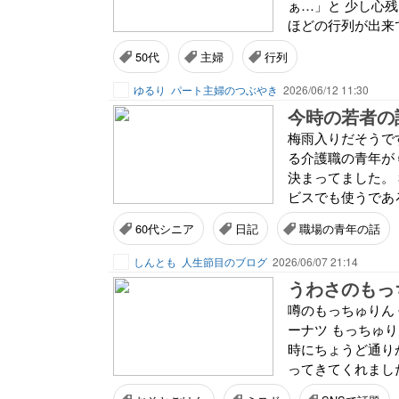
ぁ…」と 少し心
ほどの行列が出来て
50代
主婦
行列
ゆるり
パート主婦のつぶやき
2026/06/12 11:30
今時の若者の
梅雨入りだそうです
る介護職の青年が
決まってました。
ビスでも使うであろ
60代シニア
日記
職場の青年の話
しんとも
人生節目のブログ
2026/06/07 21:14
うわさのもっ
噂のもっちゅりん
ーナツ もっちゅ
時にちょうど通り
ってきてくれました