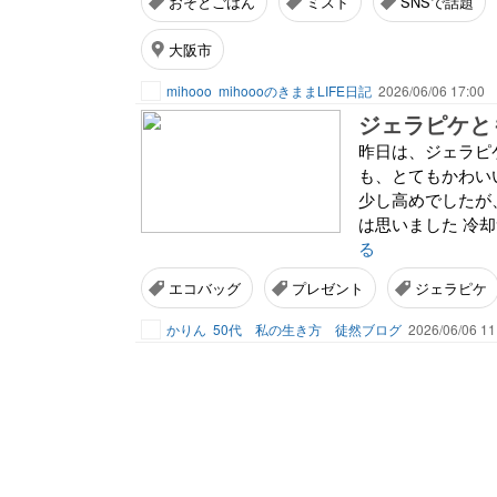
おそとごはん
ミスド
SNSで話題
大阪市
mihooo
mihoooのきままLIFE日記
2026/06/06 17:00
ジェラピケと
昨日は、ジェラピ
も、とてもかわい
少し高めでしたが
は思いました 冷却
る
エコバッグ
プレゼント
ジェラピケ
かりん
50代 私の生き方 徒然ブログ
2026/06/06 11