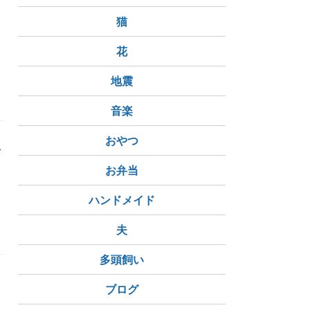
猫
花
地震
音楽
おやつ
で
ち
お弁当
ハンドメイド
王将
スタバ
季節の花
今日の空
夫
多頭飼い
ブログ