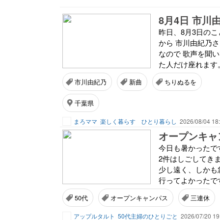
昨日、8月3日のこ
から 市川由紀乃
なので 歌声を聞い
た人だけ座れます。
市川由紀乃
新曲
ちりぬるを
千葉県
まろママ
楽しく暮らす ひとり暮らし
2026/08/04 18
オープンキャ
今日も暑かったで
2件はしごしてきま
少し遠く、しかも急
行ってよかったです
50代
オープンキャンパス
三連休
アップルタルト
50代主婦のひとりごと
2026/07/20 19