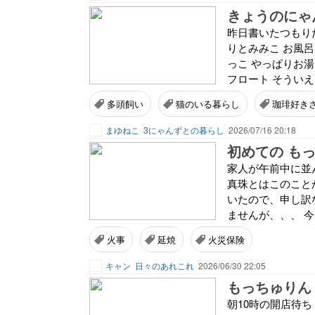
きょうのにゃん
昨日書いたつもり
りとみみこ お風
っこ やっぱりお
フロート そういえ
多頭飼い
猫のいる暮らし
珈琲好き
まゆねこ
3にゃんずとの暮らし
2026/07/16 20:18
初めての も
家人が午前中に並
真珠とはこのこと
いたので、申し訳
ませんが、、、 今
火事
延焼
火災保険
キャン
日々のあれこれ
2026/06/30 22:05
もっちゅりん
朝10時の開店待ち