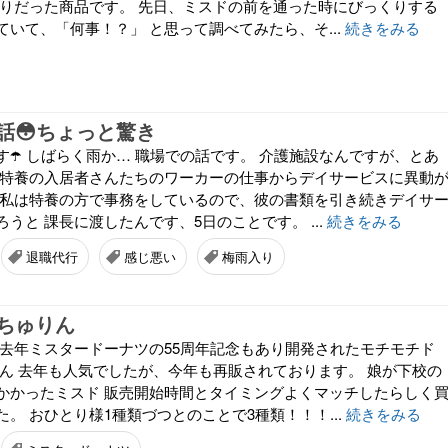
残りだった商品です。 先日、ミスドの前を通った時にびっくりする
いて、「何事！？」 と思って調べてみたら、そ...
続きをみる
話😳ちょっと驚き
☂️ しばらく雨か… 職場での話です。 介護施設なんですが、とあ
 特養の入居者さんたちのワーカーの仕事からデイサービスに異動
 私は特養の方で事務をしているので、彼の書類を引き続きデイサ
うと 課長に渡したんです、5日のことです。 ...
続きをみる
退職代行
感じ悪い
梅雨入り
ちゅりん
 去年ミスタードーナツの55周年記念もあり開発されたモチモチド
りん 去年も人気でしたが、今年も再販されております。 娘が下校の
かかったミスド 販売開始時間とタイミングよくマッチしたらしく
。 おひとり様1種類づつとのことで3種類！！！...
続きをみる