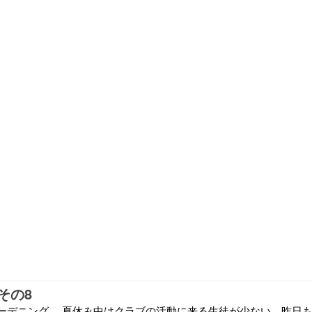
その8
ーデニング。 夏休み中はクラブの活動に来る生徒が少ない。昨日