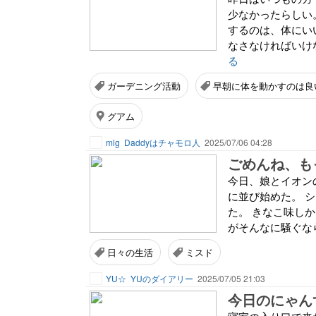
少なかったらしい
するのは、体にい
なさなければいけ
る
ガーデニング活動
早朝に体を動かすのは良
グアム
mlg
Daddyはチャモロ人
2025/07/06 04:28
ごめんね、も
今日、娘とイオン
に並び始めた。 
た。 きなこ味し
がそんなに騒ぐなら
日々の生活
ミスド
YU☆
YUのダイアリー
2025/07/05 21:03
今日のにゃんず