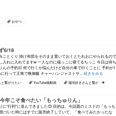
おやつ
6/18
みことくり 掛け布団をそのまま置いておくとたれおにやられるの
し入れに入れてますw 一人なのに端っこに寝てるちっこ 今日は待
りんの予約日 何で行くか悩んだけど自分の車で行くことに 予約が1
に行って王将で晩御飯 チャーハンジャストサ...
続きをみる
んと繋がりたい
YouTube猫動画
珈琲好きさんと繋がりたい
️ 今年こそ食べたい「もっちゅりん」
りに“行列”に並んできました😊 目的は、今話題のミスドの「もっち
年は気づいた時にはすでに販売終了していて、「食べてみたかったな