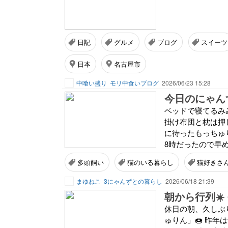
日記
グルメ
ブログ
スイーツ
日本
名古屋市
中喰い盛り
モリ中食いブログ
2026/06/23 15:28
今日のにゃんず
ベッドで寝てるみ
掛け布団と枕は押
に待ったもっちゅ
8時だったので早め
多頭飼い
猫のいる暮らし
猫好きさ
まゆねこ
3にゃんずとの暮らし
2026/06/18 21:39
朝から行列☀
休日の朝、久しぶ
ゅりん」🍩 昨