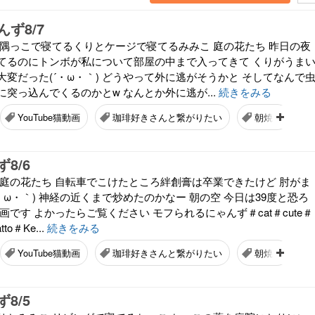
ず8/7
た隅っこで寝てるくりとケージで寝てるみみこ 庭の花たち 昨日の夜
てるのにトンボが私について部屋の中まで入ってきて くりがうま
変だった(´・ω・｀) どうやって外に逃がそうかと そしてなんで
突っ込んでくるのかとw なんとか外に逃が...
続きをみる
YouTube猫動画
珈琲好きさんと繋がりたい
朝焼け
8/6
 庭の花たち 自転車でこけたところ絆創膏は卒業できたけど 肘がま
・ω・｀) 神経の近くまで炒めたのかなー 朝の空 今日は39度と恐ろ
画です よかったらご覧ください モフられるにゃんず＃cat＃cute＃
atto＃Ke...
続きをみる
YouTube猫動画
珈琲好きさんと繋がりたい
朝焼け
8/5