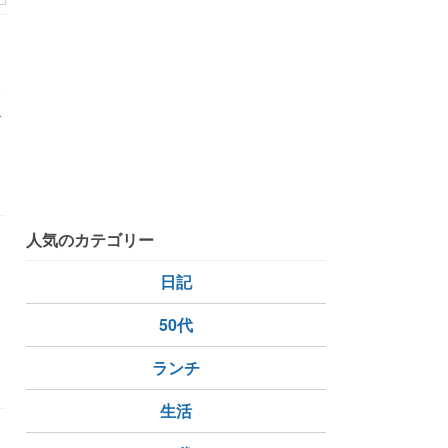
い
虫
今日の空
季節の花
虫よけ
人気のカテゴリー
日記
50代
今日の空
季節の花
ミニヒマワリ
ランチ
生活