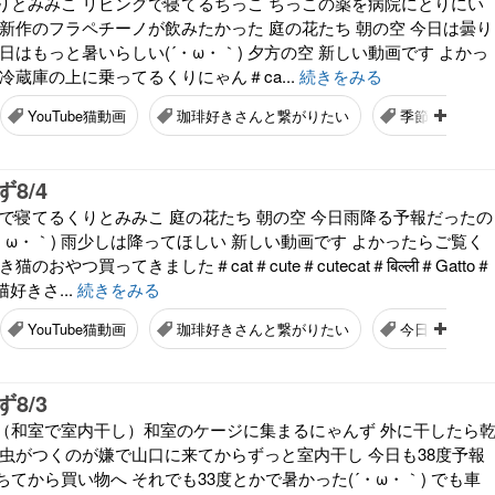
りとみみこ リビングで寝てるちっこ ちっこの薬を病院にとりにい
 新作のフラペチーノが飲みたかった 庭の花たち 朝の空 今日は曇り
日はもっと暑いらしい(´・ω・｀) 夕方の空 新しい動画です よかっ
冷蔵庫の上に乗ってるくりにゃん＃ca...
続きをみる
YouTube猫動画
珈琲好きさんと繋がりたい
季節の花
8/4
室で寝てるくりとみみこ 庭の花たち 朝の空 今日雨降る予報だったの
・ω・｀) 雨少しは降ってほしい 新しい動画です よかったらご覧く
のおやつ買ってきました＃cat＃cute＃cutecat＃बिल्ली＃Gatto＃
猫好きさ...
続きをみる
YouTube猫動画
珈琲好きさんと繋がりたい
今日の空
8/3
（和室で室内干し）和室のケージに集まるにゃんず 外に干したら
 虫がつくのが嫌で山口に来てからずっと室内干し 今日も38度予報
てから買い物へ それでも33度とかで暑かった(´・ω・｀) でも車