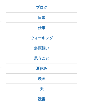
ブログ
季節の花
猛暑日
桔梗
日常
仕事
ウォーキング
多頭飼い
季節の花
月
インスタ懸賞
思うこと
夏休み
映画
夫
読書
季節の花
桔梗
ミニひまわり