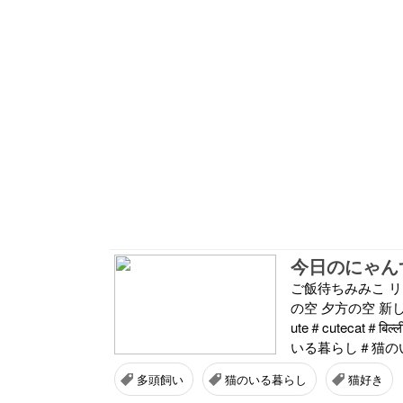
今日のにゃんず
ご飯待ちみみこ 
の空 夕方の空 新
ute＃cutecat
いる暮らし＃猫のい
多頭飼い
猫のいる暮らし
猫好き