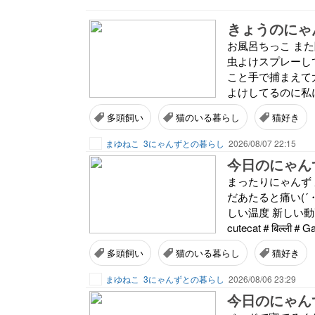
きょうのにゃん
お風呂ちっこ ま
虫よけスプレーし
こと手で捕まえて大
よけしてるのに私に
多頭飼い
猫のいる暮らし
猫好き
まゆねこ
3にゃんずとの暮らし
2026/08/07 22:15
今日のにゃんず
まったりにゃんず
だあたると痛い(´
しい温度 新しい動
cutecat＃बिल्ली＃G
多頭飼い
猫のいる暮らし
猫好き
まゆねこ
3にゃんずとの暮らし
2026/08/06 23:29
今日のにゃんず