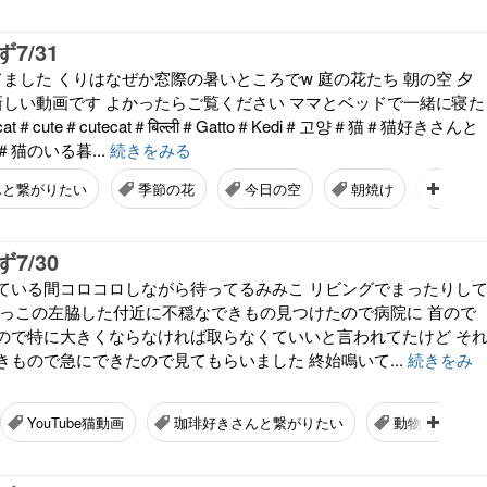
7/31
ました くりはなぜか窓際の暑いところでw 庭の花たち 朝の空 夕
 新しい動画です よかったらご覧ください ママとベッドで一緒に寝た
＃cute＃cutecat＃बिल्ली＃Gatto＃Kedi＃고양＃猫＃猫好きさんと
猫のいる暮...
続きをみる
んと繋がりたい
季節の花
今日の空
朝焼け
夕焼け
7/30
ている間コロコロしながら待ってるみみこ リビングでまったりし
ちっこの左脇した付近に不穏なできもの見つけたので病院に 首ので
ので特に大きくならなければ取らなくていいと言われてたけど そ
もので急にできたので見てもらいました 終始鳴いて...
続きをみ
YouTube猫動画
珈琲好きさんと繋がりたい
動物病院