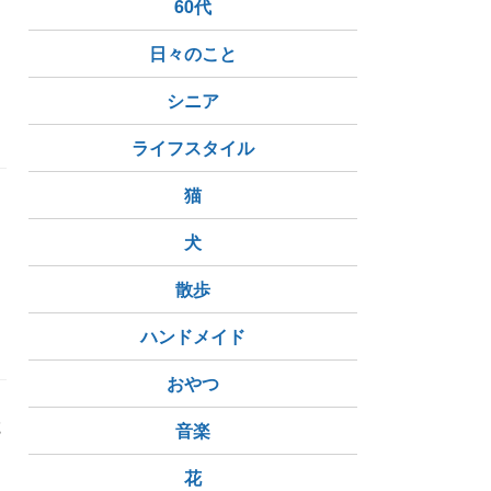
60代
日々のこと
シニア
今日の空
フラペチーノ
スタバ
ライフスタイル
猫
犬
散歩
季節の花
桔梗
ミニヒマワリ
ハンドメイド
おやつ
乾
音楽
花