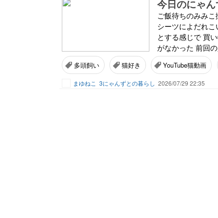
今日のにゃんず
ご飯待ちのみみこ
シーツによだれこ
とする感じで 買
がなかった 前回の
多頭飼い
猫好き
YouTube猫動画
まゆねこ
3にゃんずとの暮らし
2026/07/29 22:35