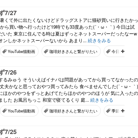
7/27
 暑くて外に出たくないけどドラッグストアに猫砂買いに行きたか
てから買い物へ行ったけど19時でも33度あった(´・ω・｀) 今日は試
だいた 東京に住んでる時は夏はずっとネットスーパーだったなーw
ンしかネットスーパーないから あまり...
続きをみる
YouTube猫動画
珈琲好きさんと繋がりたい
今日の空
7/26
するみゅう そういえばイナバは問題があってから買ってなかった
丈夫かなと思っておやつ買ってみたら 食べませんでした(´・ω・｀
にほかのやつをずっとあげてたらほかのやつのほうが 気に入った
した お風呂ちっこ 和室で寝てるくり 庭...
続きをみる
YouTube猫動画
珈琲好きさんと繋がりたい
季節の花
7/25