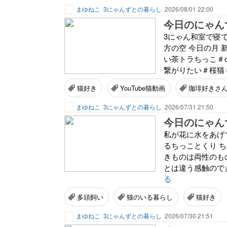
まゆねこ
3にゃんずとの暮らし
2026/08/01 22:00
今日のにゃんず
3にゃん和室で寝て
方の空 今日の月
い茶トラちっこ＃cat
繋がりたい＃桜猫＃
猫好き
YouTube猫動画
珈琲好きさ
まゆねこ
3にゃんずとの暮らし
2026/07/31 21:50
今日のにゃんず
私が花に水をあげ
るちっことくり 
きものは両性のも
とは違う感触のでき
る
多頭飼い
猫のいる暮らし
猫好き
まゆねこ
3にゃんずとの暮らし
2026/07/30 21:51