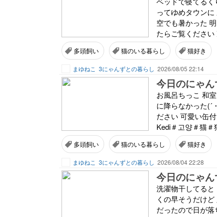
ベッドで寝てるく
ってゆめタウンに
空でも暑かった 明
たらご覧ください 
多頭飼い
猫のいる暮らし
猫好き
まゆねこ
3にゃんずとの暮らし
2026/08/05 22:14
今日のにゃんず
お風呂ちっこ 和
に降らなかった(´
ださい 可愛い缶付き猫
Kedi＃고양＃猫＃
多頭飼い
猫のいる暮らし
猫好き
まゆねこ
3にゃんずとの暮らし
2026/08/04 22:28
今日のにゃんず
洗濯物干してると
くの早そうだけど
だったので日が落ち