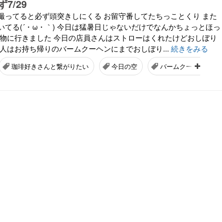
7/29
撮ってると必ず頭突きしにくる お留守番してたちっことくり また
いてる(´・ω・｀) 今日は猛暑日じゃないだけでなんかちょっとほっ
い物に行きました 今日の店員さんはストローはくれたけどおしぼり
人はお持ち帰りのバームクーヘンにまでおしぼり...
続きをみる
珈琲好きさんと繋がりたい
今日の空
バームクーヘン