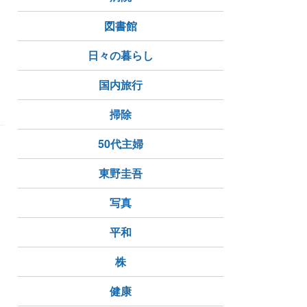
図書館
日々の暮らし
国内旅行
夕焼け
季節の花
桔梗
掃除
50代主婦
東野圭吾
写真
平和
株
健康