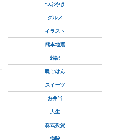
つぶやき
グルメ
イラスト
熊本地震
月
猫のいる暮らし
雑記
晩ごはん
て
スイーツ
れ
お弁当
人生
今日の空
季節の花
月
株式投資
病院