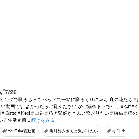
7/28
リビングで寝るちっこ ベッドで一緒に寝るくりにゃん 庭の花たち 朝
しい動画です よかったらご覧ください かご猫茶トラちっこ＃cat＃c
＃बिल्ली＃Gatto＃Kedi＃고양＃猫＃猫好きさんと繋がりたい＃桜猫＃猫の
る生活＃癒...
続きをみる
YouTube猫動画
珈琲好きさんと繋がりたい
今日の空