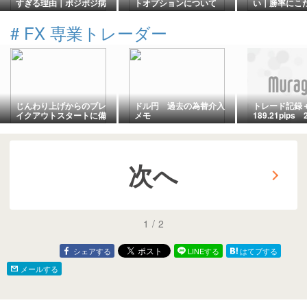
すぎる理由｜ポジポジ病
トオプションについて
い｜勝率にこ
の原因と対策
苦しくなる本
#
FX 専業トレーダー
じんわり上げからのブレ
ドル円 過去の為替介入
トレード記録
イクアウトスタートに備
メモ
189.21pips 
える日
4/17
次へ
1
/
2
シェアする
LINEする
はてブする
メールする