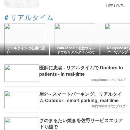
LIFE.LOVE...
#
リアルタイム
リアルタイムは心臓に悪
WinGlance：複数ウィン
NetSpeedT
い
ドウをリアルタイムのサ
バーでアップ
ムネで一目で把握
ード速度を表
医師に患者 - リアルタイムで Doctors to
patients - in real-time
seppfaesslerのブログ
屋外 - スマートパーキング、リアルタイ
ム Outdoor - smart parking, real-time
seppfaesslerのブログ
さのまるたい焼きを佐野サービスエリア
下り線で