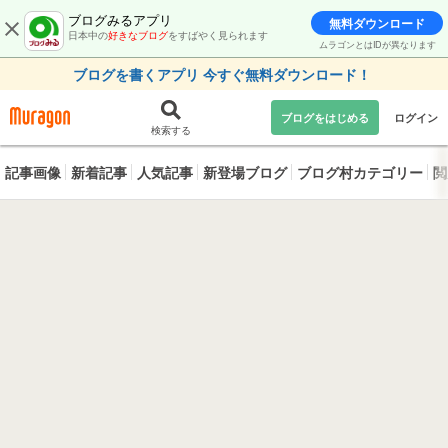
ブログみるアプリ
無料ダウンロード
日本中の
好きなブログ
をすばやく見られます
ムラゴンとはIDが異なります
ブログを書くアプリ 今すぐ無料ダウンロード！
ブログをはじめる
ログイン
検索する
記事画像
新着記事
人気記事
新登場ブログ
ブログ村カテゴリー
閲