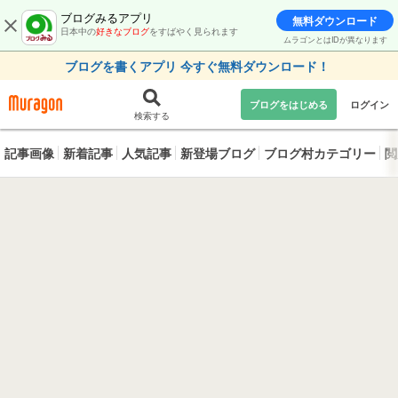
ブログみるアプリ
無料ダウンロード
日本中の
好きなブログ
をすばやく見られます
ムラゴンとはIDが異なります
ブログを書くアプリ 今すぐ無料ダウンロード！
ブログをはじめる
ログイン
検索する
記事画像
新着記事
人気記事
新登場ブログ
ブログ村カテゴリー
閲