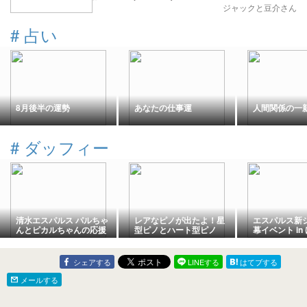
ジャックと豆介さん
#
占い
8月後半の運勢
あなたの仕事運
人間関係の一
#
ダッフィー
清水エスパルス パルちゃ
レアなピノが出たよ！星
エスパルス新
んとピカルちゃんの応援
型ピノとハート型ピノ
幕イベント in
ドリンク HUBアスティ静
パルちゃん レ
岡店
ココにもエス
シェアする
LINEする
はてブする
メールする