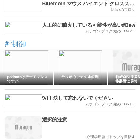
Bluetooth マウス ハイエンド クロススク
リーン ラップトップ
bitluxのブログ
人工的に噴火している可能性が高い#Dew
ムラゴン ブログ 始め TOKYO!
#
制御
podmanはデーモンレス
テッポウウオの水鉄砲
柏崎刈羽原発
ですが
棒装置に異常
備の8月内完
稲垣武之所長
9/11 決して忘れないでください
ムラゴン ブログ 始め TOKYO!
選択的注意
心理学用語でトップを目指す