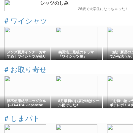
シャツのしみ
26歳で大学生になっちゃった！
#
ワイシャツ
メンズ夏用インナーおす
鶴田浩二最後のドラマ
（続）新品の
すめ｜ワイシャツが張り
「ワイシャツ屋」
てから洗うか
付かない！登山用インナ
ら着るか
ーを5年間使ったレビュー
#
お取り寄せ
卵不使用絶品エッグタル
8月最初のお届け物はクー
「お買い物マ
ト-TAATSU Japanese
ル便でした♪
ポチレポ！＆
Baked Tarts
買いしている
♪
#
しまパト