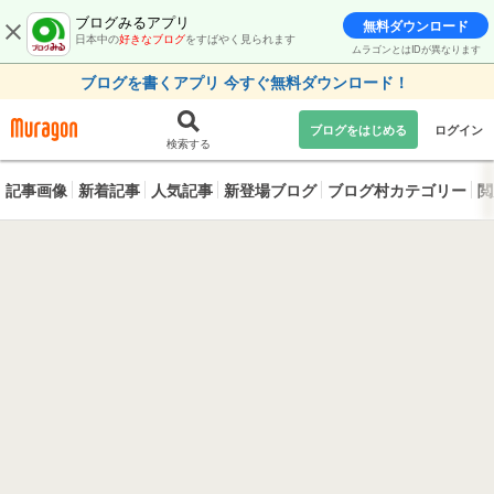
ブログみるアプリ
無料ダウンロード
日本中の
好きなブログ
をすばやく見られます
ムラゴンとはIDが異なります
ブログを書くアプリ 今すぐ無料ダウンロード！
ブログをはじめる
ログイン
検索する
記事画像
新着記事
人気記事
新登場ブログ
ブログ村カテゴリー
閲