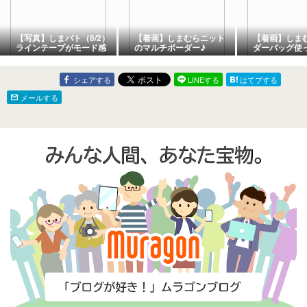
【写真】しまパト（8/2）
【着画】しまむらニット
【着画】しま
ラインテープがモード感
のマルチボーダー♪
ダーバッグ使
♪これから初秋におスス
た＾＾
メT
シェアする
LINEする
はてブする
メールする