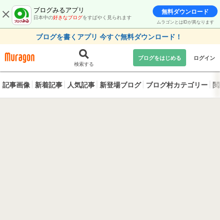
ブログみるアプリ
無料ダウンロード
日本中の
好きなブログ
をすばやく見られます
ムラゴンとはIDが異なります
ブログを書くアプリ 今すぐ無料ダウンロード！
ブログをはじめる
ログイン
検索する
記事画像
新着記事
人気記事
新登場ブログ
ブログ村カテゴリー
閲