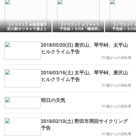
【イラスト】今後登場予
【イラスト】オリキャラ
【イラスト】
定の新オリキャラ達まと
予告絵！その4「楠保和」
予告絵！その
め
ル・プレスリ
2018/05/20(日) 唐沢山、琴平峠、太平山
ヒルクライム予告
31歳からの自転車
2018/03/16(土) 太平山、琴平峠、唐沢山
ヒルクライム予告
31歳からの自転車
明日の天気
31歳からの自転車
2018/02/10(土) 野田市周回サイクリング
予告
31歳からの自転車