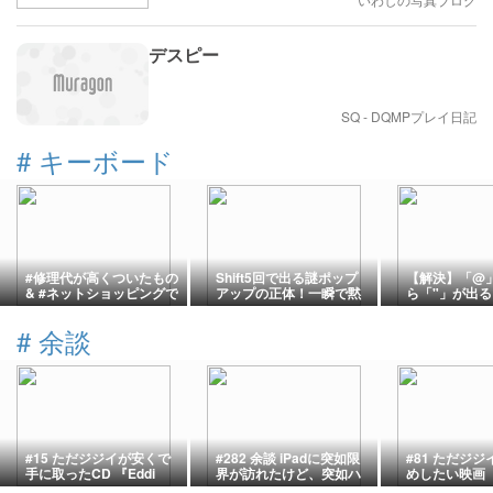
デスピー
SQ - DQMPプレイ日記
#
キーボード
#修理代が高くついたもの
Shift5回で出る謎ポップ
【解決】「@
& #ネットショッピングで
アップの正体！一瞬で黙
ら「"」が出
失敗したこと…投稿ネタ
らせる方法を解説
ド配列すり替
【整備済み品の闇】
真犯人
#
余談
#15 ただジジイが安くで
#282 余談 iPadに突如限
#81 ただジ
手に取ったCD 『Eddi
界が訪れたけど、突如ハ
めしたい映画 
Reader – Eddi Reader』
イエンドのタブレットが
人事件』