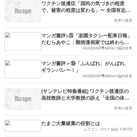
ワクチン後遺症「国民の気づきの程度
で、被害の程度は変わる」〜 全国有志医
師の会がワクチン後遺症の存在を知らせ
世界の真実
るチラシを作成
マンガ書評>㉕「楽園タクシー配車日報」
たむらあやこ：難病漫画家では終わらな
い❗️
HSS型HSP🌏Millieの脳内世界
マンガ書評＞⑲「ふんばれ、がんばれ、
ギランバレー！」
HSS型HSP🌏Millieの脳内世界
[サンテレビ特集番組] ワクチン後遺症の
高校教師と大学教授の訴え「全国の体調
不良の子どもたちの救済制度を」「副反
世界の真実
応疑い報告制度は医師の裁量が大きく、
認めてくれない」日本はついに6回目に
たまご大量破棄の役割とは
ムラゴン ブログ 始め TOKYO!