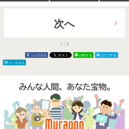
レポート（銭湯編）
編）vol.959
vol.960
次へ
1
/
2
シェアする
LINEする
はてブする
メールする