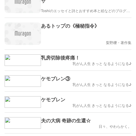
ザ
Toshiのエッセイと詩とおすすめ本と絵などのブログ by車戸都志春
あるトップの《極秘指令》
梨野礫・著作集
乳房切除後疼痛！
乳がん人生 きっと なるようになる♪
ケモブレン③
乳がん人生 きっと なるようになる♪
ケモブレン
乳がん人生 きっと なるようになる♪
夫の大病 奇跡の生還☆
日々、やわらかく。