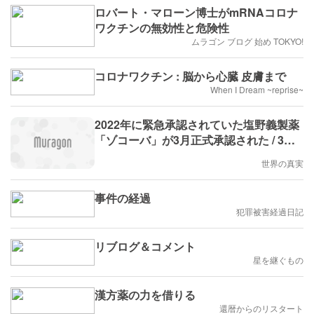
ロバート・マローン博士がmRNAコロナ
ワクチンの無効性と危険性
ムラゴン ブログ 始め TOKYO!
コロナワクチン : 脳から心臓 皮膚まで
When I Dream ~reprise~
2022年に緊急承認されていた塩野義製薬
「ゾコーバ」が3月正式承認された / 3月
に塩野義製薬と阪大がコロナ後遺症の共
世界の真実
同研究を開始、代表者は忽那賢志氏
事件の経過
犯罪被害経過日記
リブログ＆コメント
星を継ぐもの
漢方薬の力を借りる
還暦からのリスタート