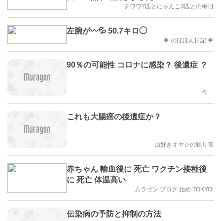
チワワ7匹とにゃんこ3匹との毎日
左腕が〰💦 50.7キロ◯
🔶 のほほん日記 🔶
90％の可能性 コロナに感染？ 後遺症 ？
今
これも大腸癌の後遺症か？
山好きオヤジの独り言
赤ちゃん 輸血後に 死亡 ワクチン接種後
に 死亡 体温高い
ムラゴン ブログ 始め TOKYO!
伝染病の予防と抑制の方法