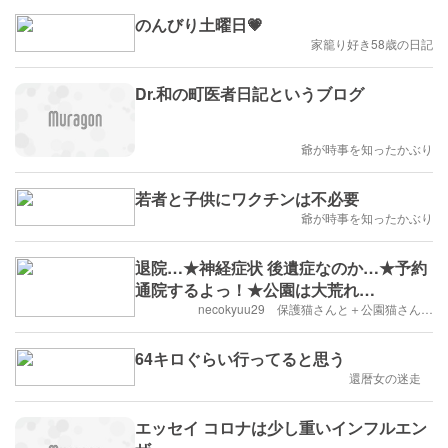
のんびり土曜日💗
家籠り好き58歳の日記
Dr.和の町医者日記というブログ
爺が時事を知ったかぶり
若者と子供にワクチンは不必要
爺が時事を知ったかぶり
退院…★神経症状 後遺症なのか…★予約
通院するよっ！★公園は大荒れ…
necokyuu29 保護猫さんと＋公園猫さん…
64キロぐらい行ってると思う
還暦女の迷走
エッセイ コロナは少し重いインフルエン