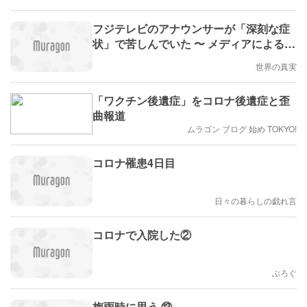
フジテレビのアナウンサーが「深刻な症
状」で苦しんでいた 〜 メディアによるワ
クチン被害の隠蔽を乗り越え、治療と回
世界の真実
復に向けて正しい原因を
「ワクチン後遺症」をコロナ後遺症と歪
曲報道
ムラゴン ブログ 始め TOKYO!
コロナ罹患4日目
日々の暮らしの戯れ言
コロナで入院した②
ぶろぐ
梅雨時に思う ⑬