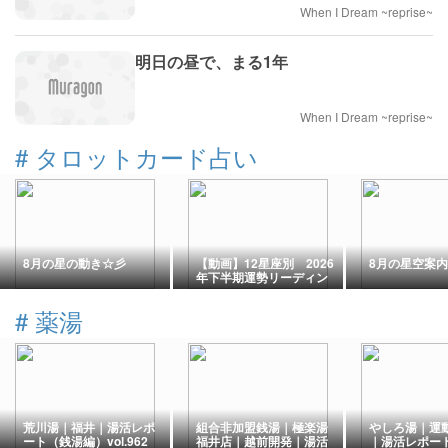
When I Dream ~reprise~
明日の昼で、まる1年
When I Dream ~reprise~
#
タロットカード占い
8月の星の動き☆彡
【動画】12星座別 2026
8月の星空案
年下半期運勢リーディン
グ
#
薬湯
荒川湯｜福井｜湯活レポ
組合非加盟銭湯｜極楽湯
やしろ湯｜運
ート（銭湯編）vol.962
福井店｜越前開発｜湯活
｜湯活レポー