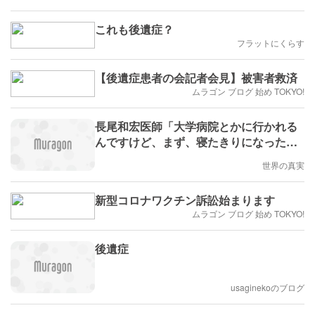
く議員、ワクチンのリスクを理解する議
員を選ぶのは私たち
これも後遺症？
フラットにくらす
【後遺症患者の会記者会見】被害者救済
ムラゴン ブログ 始め TOKYO!
長尾和宏医師「大学病院とかに行かれる
んですけど、まず、寝たきりになったり
歩けなくなっても異常なしということを
世界の真実
言われたり、或いはもういわゆる門前払
いを喰らって、ほんとに難民化していま
新型コロナワクチン訴訟始まります
す。…大学病院の先生、公立病院の先生
ムラゴン ブログ 始め TOKYO!
に聞いたら、後遺症を見たらクビになる
んですよ。」
後遺症
usaginekoのブログ