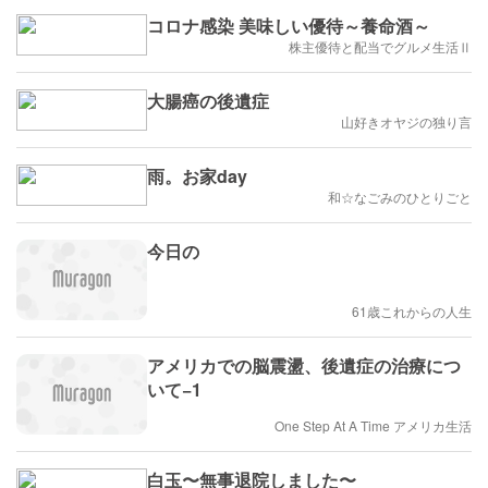
コロナ感染 美味しい優待～養命酒～
株主優待と配当でグルメ生活Ⅱ
大腸癌の後遺症
山好きオヤジの独り言
雨。お家day
和☆なごみのひとりごと
今日の
61歳これからの人生
アメリカでの脳震盪、後遺症の治療につ
いて−1
One Step At A Time アメリカ生活
白玉〜無事退院しました〜