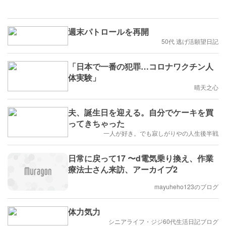
週末パトロールを再開
50代 逃げ活願望日記
「日本で一番の犯罪…コロナワクチン人
体実験」
晴天之心
夫、誕生日を迎える。自分でケーキを買
ってきちゃった
一人が好き。でも寂しがりやの人生後半戦
日常に戻って17 〜d電気乗り換え、作業
療法士さん来訪、アーカイブ2
mayuheho123のブログ
体力気力
シニアライフ・ジジ60代生活日記ブログ