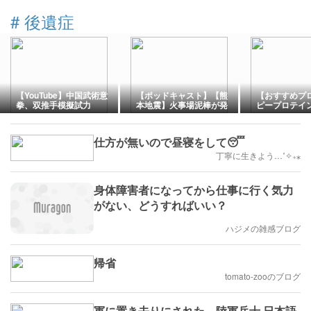
#
後遺症
【YouTube】中国武術意
【ポッドキャスト】【熊
【おすすめプ
拳、双推手模擬試力
本地震】火事場泥棒が発
ピープロテイ
yiquan shili
生
う豆由来、植
イン）
仕方が無いので昼寝をして😴
丁寧に生きよう…˚✧₊⁎
身体障害者になってから仕事に行く気力
がない、どうすればいい？
ハジメの雑感ブログ
帰省
tomato-zooのブログ
軍に置き去りにされた。陸軍兵士 日本語