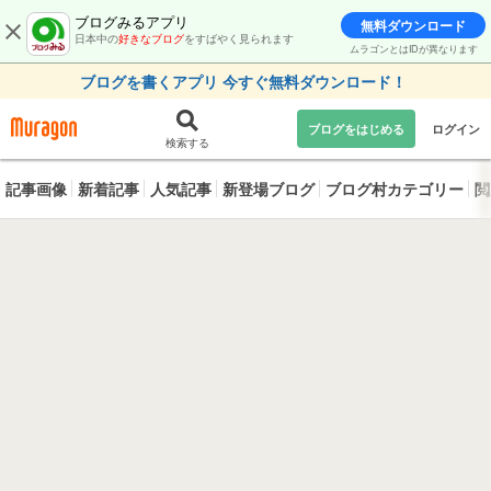
ブログみるアプリ
無料ダウンロード
日本中の
好きなブログ
をすばやく見られます
ムラゴンとはIDが異なります
ブログを書くアプリ 今すぐ無料ダウンロード！
ブログをはじめる
ログイン
検索する
記事画像
新着記事
人気記事
新登場ブログ
ブログ村カテゴリー
閲