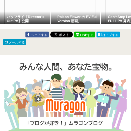
バタフライ【Director's
Poison Flower の PV Full
Can’t Stop Lo
Cut PV】公開
Version 動画。
FULL PV 発
シェアする
LINEする
はてブする
メールする