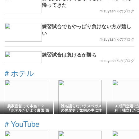
帰ってきた
mizuyashikiのブログ
練習試合でもやっぱり負けない方が嬉し
い
mizuyashikiのブログ
練習試合は負けるが勝ち
mizuyashikiのブログ
#
ホテル
農家直営って本当！？
誰も語らないラスベガス
✈️ 成田空港
「ホテルたいよう農園 西
の黒歴史：繁栄の中に埋
利！独立した
条」の魅力を徹底調査！
もれた「16ブロック」
室が魅力の「HO
新鮮野菜バイキングと快
The Yard 
#
YouTube
適大浴場でコスパ最強の
滞在体験を〓