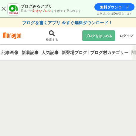
ブログみるアプリ
無料ダウンロード
日本中の
好きなブログ
をすばやく見られます
ムラゴンとはIDが異なります
ブログを書くアプリ 今すぐ無料ダウンロード！
ブログをはじめる
ログイン
検索する
記事画像
新着記事
人気記事
新登場ブログ
ブログ村カテゴリー
閲