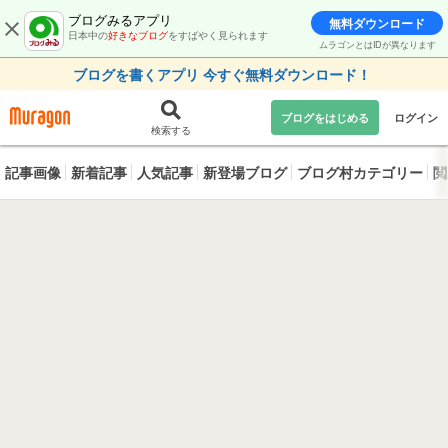
ブログみるアプリ
無料ダウンロード
日本中の
好きなブログ
をすばやく見られます
ムラゴンとはIDが異なります
ブログを書くアプリ 今すぐ無料ダウンロード！
ブログをはじめる
ログイン
検索する
記事画像
新着記事
人気記事
新登場ブログ
ブログ村カテゴリー
閲