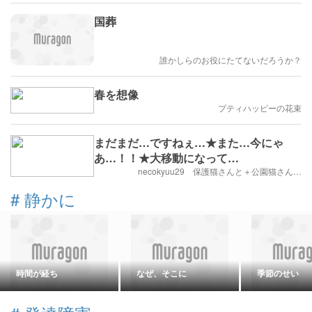
国葬
誰かしらのお役にたてないだろうか？
春を想像
プティハッピーの花束
まだまだ…ですねぇ…★また…今にゃ
あ…！！★大移動になって…
necokyuu29 保護猫さんと＋公園猫さん…
#
静かに
時間が経ち
なぜ、そこに
季節のせい