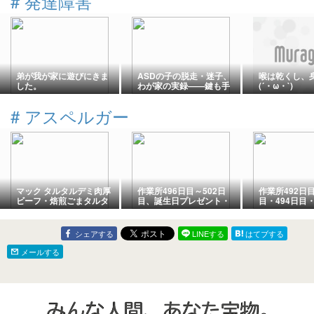
#
発達障害
弟が我が家に遊びにきま
ASDの子の脱走・迷子、
喉は乾くし、
した。
わが家の実録——鍵も手
(´・ω・`)
つなぎも破られた日々
と、終わりが来た話
#
アスペルガー
マック タルタルデミ肉厚
作業所496日目～502日
作業所492日目
ビーフ・焙煎ごまタルタ
目、誕生日プレゼント・
目・494日目・
ルシュリンプ・マックフ
更新・頭痛
お給料日
ィズ 沖縄県産パイン
シェアする
LINEする
はてブする
メールする