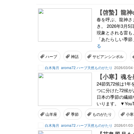
春を呼ぶ、龍神さ
き。 2026年3
現象とされる雷も
「あたらしい季節」
る
ハーブ
神話
サビアンシンボル
白木海月
aroma72 ハーブ天然ものがたり
2026/03/04 
24節気72候は1
つに分けた72候
日本の季節の繊細な
いります。 ▼You
山羊座
季節
ものがたり
小寒
白木海月
aroma72 ハーブ天然ものがたり
2026/01/03 