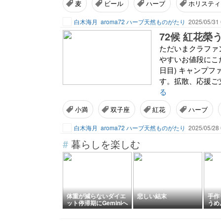
麦
ビール
ハーブ
ホリスティ
白木海月
aroma72 ハーブ天然ものがたり
2025/05/31 
72候 紅花榮
ただいまクラファ
やすいお値段にこ
日目) キャンプ
す。拡散、応援ご支
る
小満
双子座
紅花
ハーブ
白木海月
aroma72 ハーブ天然ものがたり
2025/05/28 
#
暮らしを楽しむ
体重が減らないダイエ
悲しい結末
手作
ット停滞期にGeminiへ
うめ
相談してみた｜見直し
た3つのポイント