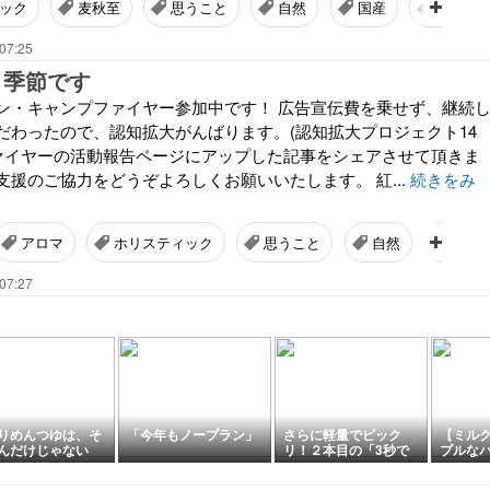
ック
麦秋至
思うこと
自然
国産
日々の
07:25
う季節です
ン・キャンプファイヤー参加中です！ 広告宣伝費を乗せず、継続
だわったので、認知拡大がんばります。(認知拡大プロジェクト14
ファイヤーの活動報告ページにアップした記事をシェアさせて頂きま
援のご協力をどうぞよろしくお願いいたします。 紅...
続きをみ
アロマ
ホリスティック
思うこと
自然
美容
07:27
りめんつゆは、そ
「今年もノープラン」
さらに軽量でビック
【ミル
んだけじゃない
リ！２本目の「3秒で
プルな
畳める傘」を比較ー♪
(笑)水
けて…