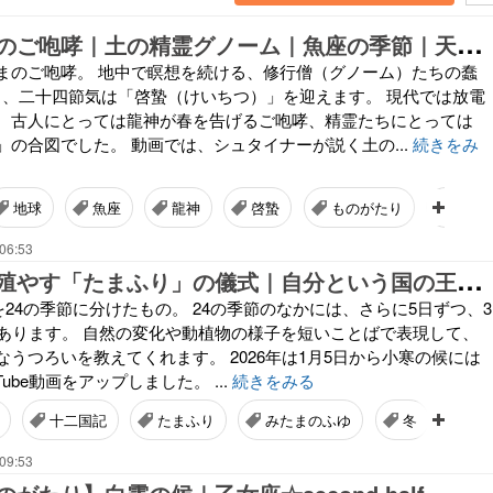
【
啓蟄】龍神のご咆哮｜土の精霊グノーム｜魚座の季節｜天地無用もはがれます｜桃と雷・桃と鬼｜花鳥風月ものがたり
まのご咆哮。 地中で瞑想を続ける、修行僧（グノーム）たちの蠢
月5日、二十四節気は「啓蟄（けいちつ）」を迎えます。 現代では放電
、古人にとっては龍神が春を告げるご咆哮、精霊たちにとっては
の合図でした。 動画では、シュタイナーが説く土の...
続きをみ
地球
魚座
龍神
啓蟄
ものがたり
季節
06:53
【
小寒】魂を殖やす「たまふり」の儀式｜自分という国の王として生きる覚悟｜山羊座と十二国記【花鳥風月ものがたり】
年を24の季節に分けたもの。 24の季節のなかには、さらに5日ずつ、3
があります。 自然の変化や動植物の様子を短いことばで表現して、
うつろいを教えてくれます。 2026年は1月5日から小寒の候には
Tube動画をアップしました。 ...
続きをみる
十二国記
たまふり
みたまのふゆ
冬
神
09:53