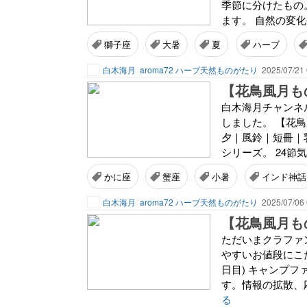
季節に分けたもの。
ます。 自然の変化
獅子座
大暑
夏
ハーブ
白木海月
aroma72 ハーブ天然ものがたり
2025/07/21 
【花鳥風月もの
白木海月チャンネル
しました。 【花
夕｜風鈴｜短冊｜
シリーズ。 24節気
かに座
蟹座
小暑
インド神話
白木海月
aroma72 ハーブ天然ものがたり
2025/07/06 
【花鳥風月も
ただいまクラファ
やすいお値段にこ
日目) キャンプ
す。情報の拡散、
る