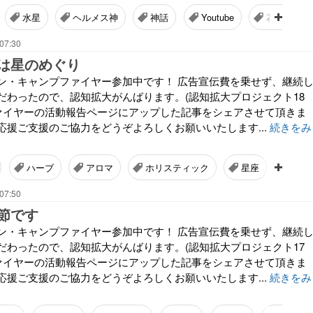
水星
ヘルメス神
神話
Youtube
花鳥風月も
07:30
は星のめぐり
ン・キャンプファイヤー参加中です！ 広告宣伝費を乗せず、継続
だわったので、認知拡大がんばります。(認知拡大プロジェクト18
ファイヤーの活動報告ページにアップした記事をシェアさせて頂きま
応援ご支援のご協力をどうぞよろしくお願いいたします...
続きをみ
ハーブ
アロマ
ホリスティック
星座
自然
07:50
節です
ン・キャンプファイヤー参加中です！ 広告宣伝費を乗せず、継続
だわったので、認知拡大がんばります。(認知拡大プロジェクト17
ファイヤーの活動報告ページにアップした記事をシェアさせて頂きま
応援ご支援のご協力をどうぞよろしくお願いいたします...
続きをみ