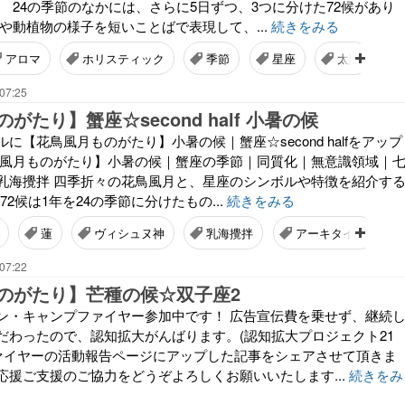
 24の季節のなかには、さらに5日ずつ、3つに分けた72候があり
や動植物の様子を短いことばで表現して、...
続きをみる
アロマ
ホリスティック
季節
星座
太陽
07:25
がたり】蟹座☆second half 小暑の候
に【花鳥風月ものがたり】小暑の候｜蟹座☆second halfをアップ
鳥風月ものがたり】小暑の候｜蟹座の季節｜同質化｜無意識領域｜
乳海攪拌 四季折々の花鳥風月と、星座のシンボルや特徴を紹介す
72候は1年を24の季節に分けたもの...
続きをみる
蓮
ヴィシュヌ神
乳海攪拌
アーキタイプ
07:22
のがたり】芒種の候☆双子座2
ン・キャンプファイヤー参加中です！ 広告宣伝費を乗せず、継続
だわったので、認知拡大がんばります。(認知拡大プロジェクト21
ファイヤーの活動報告ページにアップした記事をシェアさせて頂きま
応援ご支援のご協力をどうぞよろしくお願いいたします...
続きをみ