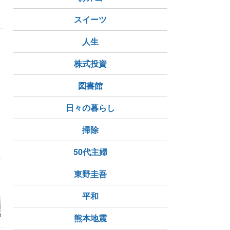
こと
スイーツ
人生
し
株式投資
図書館
日々の暮らし
掃除
50代主婦
東野圭吾
平和
クハース】シン
新米が安かったので買
⋆⋆絶対カワイイ♡に違
歯科検診と
パンが良いって
いました
いないインテリア雑貨
ていくオリ
熊本地震
ぶくれは水が抜
と安すぎて震えたサイ
なのに汚すぎて
ゼリア！！ ⋆⋆