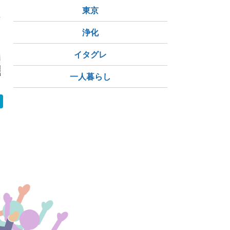
リ。
東京
浄化
イタグレ
NAvs阪神15回
DeNA、若松尚輝も登
DeNA・相川監督、ビ
DeNA 5－
浜スタジアム
録抹消する方針…急き
ド2軍再調整を明言
位浮上ならず
一人暮らし
）
ょ登板で、4回2/3を投
「カウントをつくれな
で止まる...
げた負担を考慮して
い、ストライクを投げ
点で来日初黒
られない」
4.2回1失点