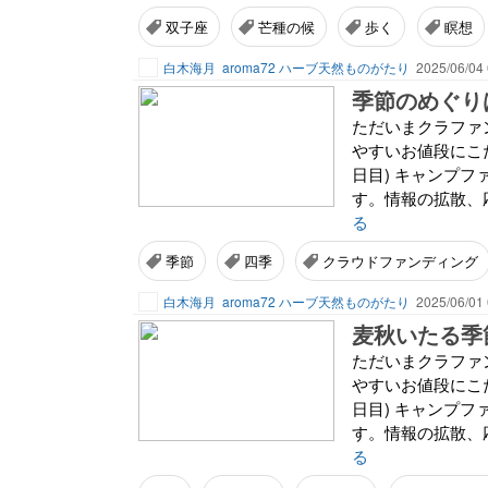
双子座
芒種の候
歩く
瞑想
白木海月
aroma72 ハーブ天然ものがたり
2025/06/04 
季節のめぐり
ただいまクラファ
やすいお値段にこ
日目) キャンプ
す。情報の拡散、
る
季節
四季
クラウドファンディング
白木海月
aroma72 ハーブ天然ものがたり
2025/06/01 
麦秋いたる季
ただいまクラファ
やすいお値段にこ
日目) キャンプ
す。情報の拡散、
る