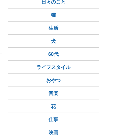
日々のこと
々
猫
生活
の候
犬
60代
々
ライフスタイル
おやつ
音楽
花
仕事
々
映画