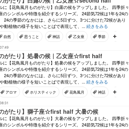
がたり】白露の候｜乙女座☆second half
ルに【花鳥風月ものがたり】白露の候をアップしました。 四季折
のシンボルや特徴を紹介するシリーズ。 24節気72候は1年を24の
 24の季節のなかには、さらに5日ずつ、3つに分けた72候があり
や動植物の様子を短いことばで表現して、...
続きをみる
自然
思うこと
神話
乙女座
季節
白露
07:49
がたり】処暑の候｜乙女座☆first half
ルに【花鳥風月ものがたり】処暑の候をアップしました。 四季折
のシンボルや特徴を紹介するシリーズ。 24節気72候は1年を24の
 24の季節のなかには、さらに5日ずつ、3つに分けた72候があり
や動植物の様子を短いことばで表現して、...
続きをみる
アロマ
ホリスティック
花鳥風月
神話
自然
08:31
たり】獅子座☆first half 大暑の候
ルに【花鳥風月ものがたり】大暑の候をアップしました。 四季折
のシンボルや特徴を紹介するシリーズ。 24節気72候は1年を24の