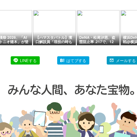
ビック
祭 2026、「AI
【ハマスタバトル】濱
DeNA・松尾汐恩、盗
横浜De
トニオ猪木」が登
口解説員「現役の時も
塁阻止率 .217で、12
戦@横
角田さんと闘魂注
よく…しれっと見てま
球団13人中12位（8月
（観戦
/18(火)〜20(木)
した」挑戦者３連勝
6日現在）
LINEする
はてブする
メールする