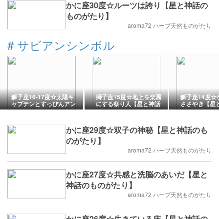
かに座30度☆ルーツは誇り【星と神話の
ものがたり】
aroma72 ハーブ天然ものがたり
#
サビアンシンボル
獅子座16-17度☆太陽キ
獅子座15度☆地上を楽園
獅子座14度☆
ャプテンとすっぴんアン
にする祭り人【星と神話
ささやき【星
サンブル【星と神話のも
のものがたり】
のがたり】
のがたり】
かに座29度☆双子の神秘【星と神話のも
のがたり】
aroma72 ハーブ天然ものがたり
かに座27度☆共感と洗脳のあいだ【星と
神話のものがたり】
aroma72 ハーブ天然ものがたり
かに座26度☆生きている床【星と神話の