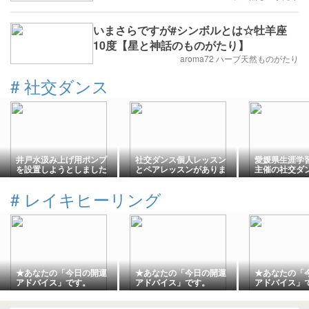
いまさらですが#シンボルとは☆牡羊座
10度【星と神話のものがたり】
aroma72 ハーブ天然ものがたり
#
社交ダンス
井戸水汲み上げ用ポンプ
社交ダンス個人レッスン
愛媛県生涯学
を設置しようとしました
とペアレッスンがありま
主催の社交ダ
が、うまくいきませんで
した
レッスンに参
した。
した
#
レイキヒーリング
★あなたの「今日の開運
★あなたの「今日の開運
★あなたの「
アドバイス」です。
アドバイス」です。
アドバイス」