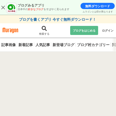
ブログみるアプリ
無料ダウンロード
日本中の
好きなブログ
をすばやく見られます
ムラゴンとはIDが異なります
ブログを書くアプリ 今すぐ無料ダウンロード！
ブログをはじめる
ログイン
検索する
記事画像
新着記事
人気記事
新登場ブログ
ブログ村カテゴリー
閲