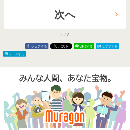
次へ
1
/
2
シェアする
LINEする
はてブする
メールする