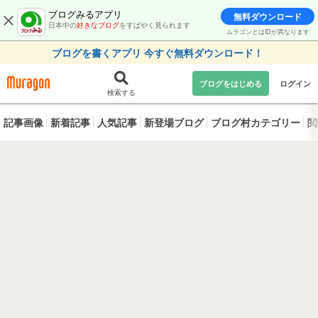
ブログみるアプリ
無料ダウンロード
日本中の
好きなブログ
をすばやく見られます
ムラゴンとはIDが異なります
ブログを書くアプリ 今すぐ無料ダウンロード！
ブログをはじめる
ログイン
検索する
記事画像
新着記事
人気記事
新登場ブログ
ブログ村カテゴリー
閲