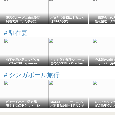
楽天グループの株主優待
パタヤで最初にすること
「携帯会社の
到着で気づいた事実に
はSIMの契約
任意整理…ス
NISA枠で購入した後悔
まま使える？
#
駐在妻
卵不使用絶品エッグタル
インド版お菓子シリーズ-
浄水器が故障
ト-TAATSU Japanese
雪の宿-O’Rice Cracker
ーサーバー用
Baked Tarts
#
シンガポール旅行
ビアードパパで限定配
MOLLY（モリー）×スタ
ミスドのシン
布！３つのチケット｜シ
バ新商品6個＋1ドリンク
定ご当地グル
ンガポールナショナルデ
｜スターバックスシンガ
トップページ
ーイベント
ポール【2026年】