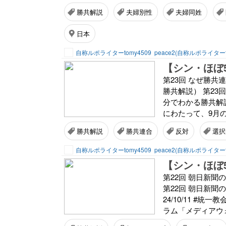
勝共解説
夫婦別性
夫婦同姓
日本
自称ルポライターtomy4509
peace2(自称ルポライターt
第23回 なぜ勝
勝共解説） 第2
分でわかる勝共解説）
にわたって、9月の
勝共解説
勝共連合
反対
選択
自称ルポライターtomy4509
peace2(自称ルポライターt
第22回 朝日新
第22回 朝日新聞
24/10/11 #
ラム「メディアウォ