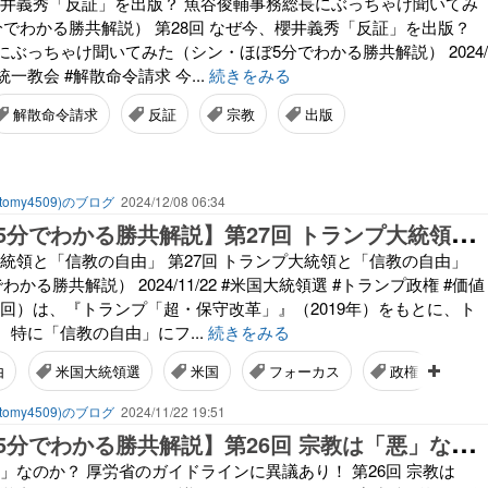
、櫻井義秀「反証」を出版？ 魚谷俊輔事務総長にぶっちゃけ聞いてみ
分でわかる勝共解説） 第28回 なぜ今、櫻井義秀「反証」を出版？
ぶっちゃけ聞いてみた（シン・ほぼ5分でわかる勝共解説） 2024/
 #統一教会 #解散命令請求 今...
続きをみる
解散命令請求
反証
宗教
出版
omy4509)のブログ
2024/12/08 06:34
【
シン・ほぼ5分でわかる勝共解説】第27回 トランプ大統領と「信教の自由」
大統領と「信教の自由」 第27回 トランプ大統領と「信教の自由」
かる勝共解説） 2024/11/22 #米国大統領選 #トランプ政権 #価値
7回）は、『トランプ「超・保守改革」』（2019年）をもとに、ト
特に「信教の自由」にフ...
続きをみる
由
米国大統領選
米国
フォーカス
政権
omy4509)のブログ
2024/11/22 19:51
【
シン・ほぼ5分でわかる勝共解説】第26回 宗教は「悪」なのか？ 厚労省のガイドラインに異議あり！
悪」なのか？ 厚労省のガイドラインに異議あり！ 第26回 宗教は