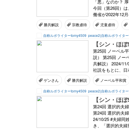
「悪」なのか？ 厚労
今回（第26回）
働省が2022年12
勝共解説
宗教虐待
児童虐待
自称ルポライターtomy4509
peace2(自称ルポライターt
第25回 ノーベ
説） 第25回 
共解説） 2024/
社説をもとに、日本
ゲンさん
勝共解説
ノーベル平和賞
自称ルポライターtomy4509
peace2(自称ルポライターt
第24回 選択的
第24回 選択的夫
24/10/25 #
き、「選択的夫婦別