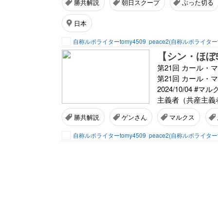
勝共解説
朝日スクープ
ぶった切る
日本
自称ルポライターtomy4509
peace2(自称ルポライターt
第21回 カール
第21回 カール
2024/10/04
主義者（共産主義者
勝共解説
ゲンさん
マルクス
自称ルポライターtomy4509
peace2(自称ルポライターt