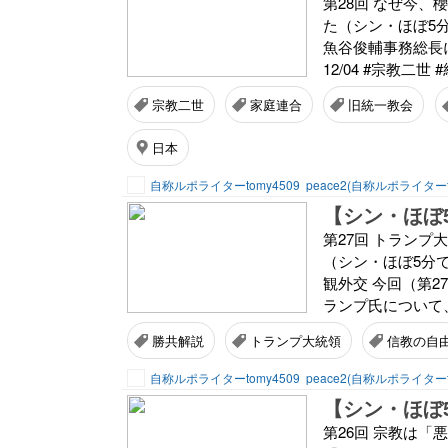
第28回 なぜ今
た（シン・ほぼ5
魚谷俊輔事務総長に
12/04 #宗教二世
宗教二世
家庭連合
旧統一教会
日本
自称ルポライターtomy4509
peace2(自称ルポライターt
第27回 トランプ
（シン・ほぼ5分でわ
観外交 今回（第2
ランプ氏について、
勝共解説
トランプ大統領
信教の自
自称ルポライターtomy4509
peace2(自称ルポライターt
第26回 宗教は「