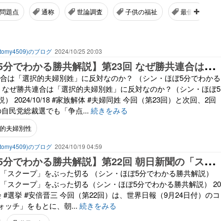
問題点
通称
世論調査
子供の福祉
最優先
omy4509)のブログ
2024/10/25 20:03
【
シン・ほぼ5分でわかる勝共解説】第23回 なぜ勝共連合は「選択的夫婦別姓」に反対なのか？
共連合は「選択的夫婦別姓」に反対なのか？ （シン・ほぼ5分でわかる
3回 なぜ勝共連合は「選択的夫婦別姓」に反対なのか？（シン・ほぼ5
 2024/10/18 #家族解体 #夫婦同姓 今回（第23回）と次回、2回
自民党総裁選でも「争点...
続きをみる
的夫婦別性
omy4509)のブログ
2024/10/19 04:59
【
シン・ほぼ5分でわかる勝共解説】第22回 朝日新聞の「スクープ」をぶった切る
聞の「スクープ」をぶった切る （シン・ほぼ5分でわかる勝共解説）
の「スクープ」をぶった切る（シン・ほぼ5分でわかる勝共解説） 20
統一教会 #選挙 #安倍晋三 今回（第22回）は、世界日報（9月24日付）のコ
ッチ」をもとに、朝...
続きをみる