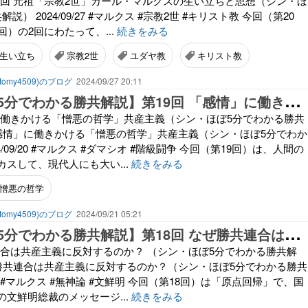
20回 元祖「宗教2世」カール・マルクスの生い立ちと思想（シン・ほ
） 2024/09/27 #マルクス #宗教2世 #キリスト教 今回（第20
回）の2回にわたって、...
続きをみる
生い立ち
宗教2世
ユダヤ教
キリスト教
omy4509)のブログ
2024/09/27 20:11
【
シン・ほぼ5分でわかる勝共解説】第19回 「感情」に働きかける「憎悪の哲学」共産主義
」に働きかける「憎悪の哲学」共産主義（シン・ほぼ5分でわかる勝共
 「感情」に働きかける「憎悪の哲学」共産主義（シン・ほぼ5分でわか
4/09/20 #マルクス #ダマシオ #階級闘争 今回（第19回）は、人間の
スして、現代人にも大い...
続きをみる
憎悪の哲学
omy4509)のブログ
2024/09/21 05:21
【
シン・ほぼ5分でわかる勝共解説】第18回 なぜ勝共連合は共産主義に反対するのか？
共連合は共産主義に反対するのか？ （シン・ほぼ5分でわかる勝共解
なぜ勝共連合は共産主義に反対するのか？（シン・ほぼ5分でわかる勝共
9/13 #マルクス #無神論 #文鮮明 今回（第18回）は「原点回帰」で、国
文鮮明総裁のメッセージ...
続きをみる