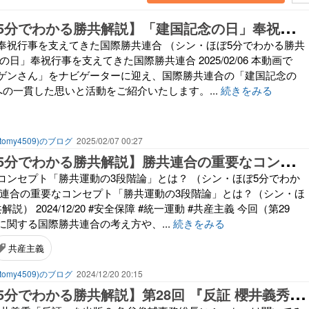
【
シン・ほぼ5分でわかる勝共解説】「建国記念の日」奉祝行事を支えてきた国際勝共連合
奉祝行事を支えてきた国際勝共連合 （シン・ほぼ5分でわかる勝共
日」奉祝行事を支えてきた国際勝共連合 2025/02/06 本動画で
ゲンさん」をナビゲーターに迎え、国際勝共連合の「建国記念の
への一貫した思いと活動をご紹介いたします。...
続きをみる
omy4509)のブログ
2025/02/07 00:27
【
シン・ほぼ5分でわかる勝共解説】勝共連合の重要なコンセプト「勝共運動の3段階論」とは？
コンセプト「勝共運動の3段階論」とは？ （シン・ほぼ5分でわか
共連合の重要なコンセプト「勝共運動の3段階論」とは？（シン・ほ
） 2024/12/20 #安全保障 #統一運動 #共産主義 今回（第29
に関する国際勝共連合の考え方や、...
続きをみる
共産主義
omy4509)のブログ
2024/12/20 20:15
【
シン・ほぼ5分でわかる勝共解説】第28回 『反証 櫻井義秀・中西尋子 著『統一教会』』についてーー魚谷俊輔事務総長にぶっちゃけ聞いてみた