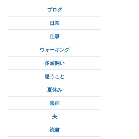
ブログ
日常
異議
仕事
ウォーキング
多頭飼い
思うこと
夏休み
映画
夫
読書