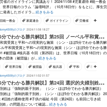
省のガイドラインに異議あり！ 2024/11/08 #児童虐待 #統一教会
は、世界日報のコラム「論壇時評」（10月18日付）をもとに、厚生労
月に発表したガイドラ...
続きをみる
旧統一教会
家庭連合
ガイドライン
労働省
宗教
omy4509)のブログ
2024/11/08 18:27
【
シン・ほぼ5分でわかる勝共解説】第25回 ノーベル平和賞受賞と平和への現実的な施策
ル平和賞受賞と平和への現実的な施策 （シン・ほぼ5分でわかる勝共解
ノーベル平和賞受賞と平和への現実的な施策（シン・ほぼ5分でわかる勝
11/01 #被団協 #核兵器 今回（第25回）は、世界日報（10月18日付）の
の団体（被団協）が...
続きをみる
世界日報
被団協
核兵器
平和
現実
omy4509)のブログ
2024/11/02 01:57
【
シン・ほぼ5分でわかる勝共解説】第24回 選択的夫婦別姓は「強制的親子別姓」
夫婦別姓は「強制的親子別姓」 （シン・ほぼ5分でわかる勝共解説）
婦別姓は「強制的親子別姓」（シン・ほぼ5分でわかる勝共解説） 20
夫婦同姓 #旧姓の通称使用 #子供の福祉 今回（第24回）も前回に引き続
姓」の問題点について確認...
続きをみる