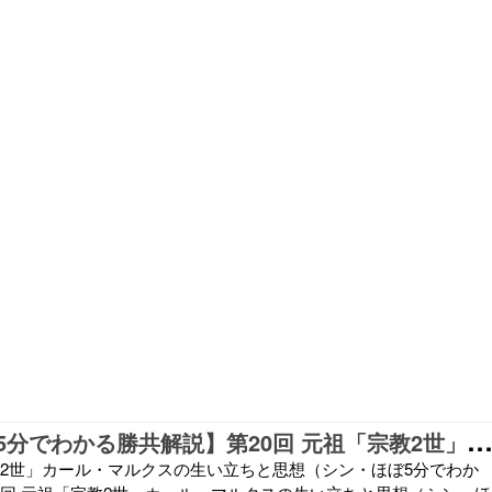
シン・ほぼ5分でわかる勝共解説】第20回 元祖「宗教2世」カール・マルクスの生い立ちと
宗教2世」カール・マルクスの生い立ちと思想（シン・ほぼ5分でわか