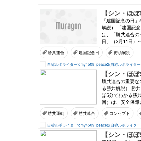
「建国記念の日」
解説） 「建国記念の
は、「勝共連合の
日」（2月11日）
勝共連合
建国記念日
街頭演説
自称ルポライターtomy4509
peace2(自称ルポライターt
勝共連合の重要な
る勝共解説） 勝
ぼ5分でわかる勝共解説
回）は、安全保障
勝共運動
勝共連合
コンセプト
自称ルポライターtomy4509
peace2(自称ルポライターt