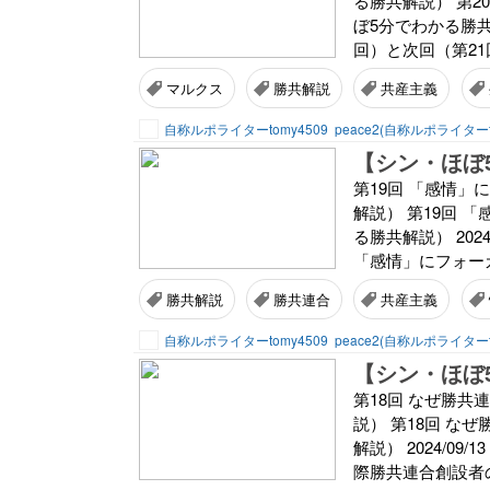
る勝共解説） 第
ぼ5分でわかる勝共解説
回）と次回（第21
マルクス
勝共解説
共産主義
自称ルポライターtomy4509
peace2(自称ルポライターt
第19回 「感情
解説） 第19回
る勝共解説） 202
「感情」にフォーカ
勝共解説
勝共連合
共産主義
自称ルポライターtomy4509
peace2(自称ルポライターt
第18回 なぜ勝
説） 第18回 
解説） 2024/0
際勝共連合創設者の