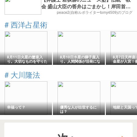
会 盛山大臣の答弁はごまかし！岸田首相
にも疑惑
peace2(自称ルポライターtomy4509)のブログ
#
西洋占星術
8月11日火星の蟹座入
8月10日水星の獅子座入
8月7日天秤座
り。大切なものを守りた
り。人間関係が活発にな
金星が入宮！
くなる時期&注意したほ
る&自分を上手に表現で
された雰囲気
うがいいこと。
きる時期。
期。
#
大川隆法
幸福って？
優秀な人が出世するに
地獄と天国っ
は？