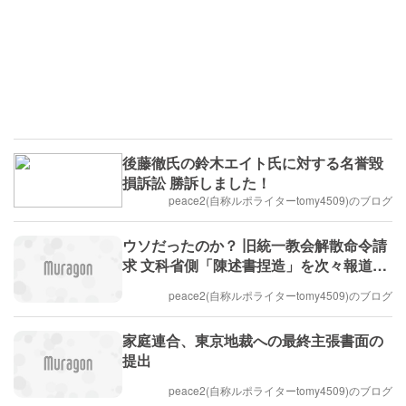
後藤徹氏の鈴木エイト氏に対する名誉毀
損訴訟 勝訴しました！
peace2(自称ルポライターtomy4509)のブログ
ウソだったのか？ 旧統一教会解散命令請
求 文科省側「陳述書捏造」を次々報道！
剥がれたメッキ、メディアはもう隠せず
peace2(自称ルポライターtomy4509)のブログ
家庭連合、東京地裁への最終主張書面の
提出
peace2(自称ルポライターtomy4509)のブログ