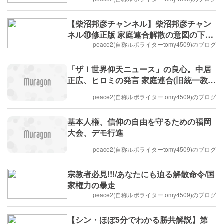
【柴沼邦彦チャンネル】柴沼邦彦チャン
ネル⑩修正版 家庭連合解散の意図の下に
家庭連合は反社であるとの空気（妖怪）
peace2(自称ルポライターtomy4509)のブログ
を意図的に醸成した左翼弁護士（全国弁
連）
「ザ！世界仰天ニュース」の良心。中居
正広、ヒロミの発言 家庭連合(旧統一教
会)バッシングのなかで…
peace2(自称ルポライターtomy4509)のブログ
基本人権、信仰の自由を守るための福岡
大会、デモ行進
peace2(自称ルポライターtomy4509)のブログ
宗教者必見!!!/あなたにも迫る解散命令/国
家権力の暴走
peace2(自称ルポライターtomy4509)のブログ
【シン・ほぼ5分でわかる勝共解説】第