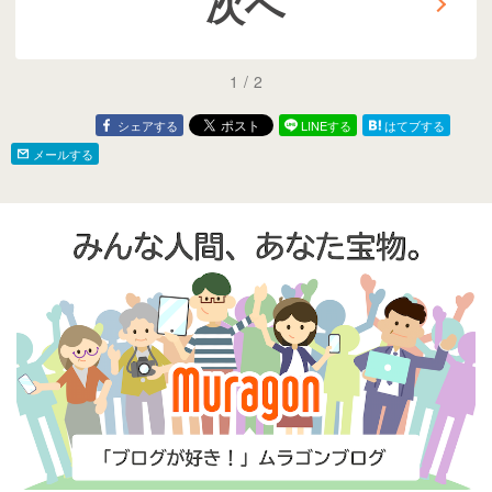
次へ
1
/
2
シェアする
LINEする
はてブする
メールする