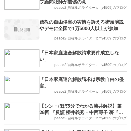
プ顧問牧師が遺憾の意
peace2(自称ルポライターtomy4509)のブログ
信教の自由侵害の実情を訴える街頭演説
やデモに全国で1万5000人以上が参加
peace2(自称ルポライターtomy4509)のブログ
「日本家庭連合解散請求要件成立しな
い」
peace2(自称ルポライターtomy4509)のブログ
「日本家庭連合解散請求は宗教自由の侵
害」
peace2(自称ルポライターtomy4509)のブログ
【シン・ほぼ5分でわかる勝共解説】第
28回 『反証 櫻井義秀・中西尋子 著『統
一教会』』についてーー魚谷俊輔事務総
peace2(自称ルポライターtomy4509)のブログ
長にぶっちゃけ聞いてみた