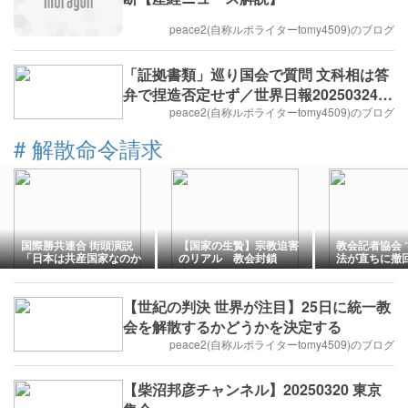
peace2(自称ルポライターtomy4509)のブログ
「証拠書類」巡り国会で質問 文科相は答
弁で捏造否定せず／世界日報20250324第
3面①②
peace2(自称ルポライターtomy4509)のブログ
#
解散命令請求
国際勝共連合 街頭演説
【国家の生贄】宗教迫害
教会記者協会 
「日本は共産国家なのか
のリアル 教会封鎖
法が直ちに撤
～東京高裁決定を批判す
場合、画一的
る」2026年 3月7日 竹ノ
塚駅
【世紀の判決 世界が注目】25日に統一教
会を解散するかどうかを決定する
peace2(自称ルポライターtomy4509)のブログ
【柴沼邦彦チャンネル】20250320 東京