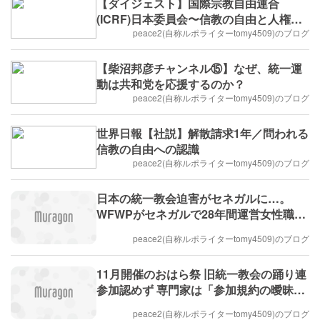
【ダイジェスト】国際宗教自由連合
(ICRF)日本委員会〜信教の自由と人権シ
ンポジウム〜」
peace2(自称ルポライターtomy4509)のブログ
【柴沼邦彦チャンネル⑮】なぜ、統一運
動は共和党を応援するのか？
peace2(自称ルポライターtomy4509)のブログ
世界日報【社説】解散請求1年／問われる
信教の自由への認識
peace2(自称ルポライターtomy4509)のブログ
日本の統一教会迫害がセネガルに…。
WFWPがセネガルで28年間運営女性職業
訓練校が日本政府に奪われる。
peace2(自称ルポライターtomy4509)のブログ
11月開催のおはら祭 旧統一教会の踊り連
参加認めず 専門家は「参加規約の曖昧
さ」指摘 鹿児島市
peace2(自称ルポライターtomy4509)のブログ