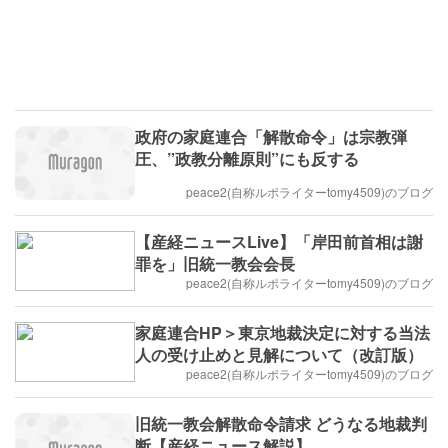
政府の家庭連合「解散命令」は宗教弾
圧、”政教分離原則”にも反する
peace2(自称ルポライターtomy4509)のブログ
【産経ニュースLive】「岸田前首相は謝
罪を」旧統一教会会長
peace2(自称ルポライターtomy4509)のブログ
家庭連合HP＞東京地裁決定に対する当法
人の受け止めと見解について（改訂版）
peace2(自称ルポライターtomy4509)のブログ
旧統一教会解散命令請求 どうなる地裁判
断【産経ニュース解説】