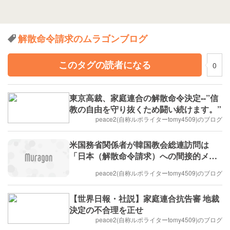
解散命令請求のムラゴンブログ
このタグの読者になる
0
東京高裁、家庭連合の解散命令決定--”信
教の自由を守り抜くため闘い続けます。”
peace2(自称ルポライターtomy4509)のブログ
米国務省関係者が韓国教会総連訪問は
「日本（解散命令請求）への間接的メッ
セージ」
peace2(自称ルポライターtomy4509)のブログ
【世界日報・社説】家庭連合抗告審 地裁
決定の不合理を正せ
peace2(自称ルポライターtomy4509)のブログ