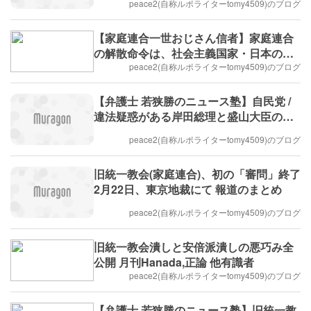
peace2(自称ルポライターtomy4509)のブログ
【家庭連合一世おじさん信者】家庭連合
の解散命令は、社会主義国家・日本の始
まり
peace2(自称ルポライターtomy4509)のブログ
【弁護士 若狭勝のニュース塾】自民党 /
違法疑惑がある岸田総理と盛山大臣のご
まかしペア
peace2(自称ルポライターtomy4509)のブログ
旧統一教会(家庭連合)、初の「審問」終了
2月22日、東京地裁にて 報道のまとめ
peace2(自称ルポライターtomy4509)のブログ
旧統一教会潰しと安倍派潰しの悪巧み全
公開 月刊Hanada,正論 他有識者
peace2(自称ルポライターtomy4509)のブログ
【弁護士 若狭勝のニュース塾】旧統一教