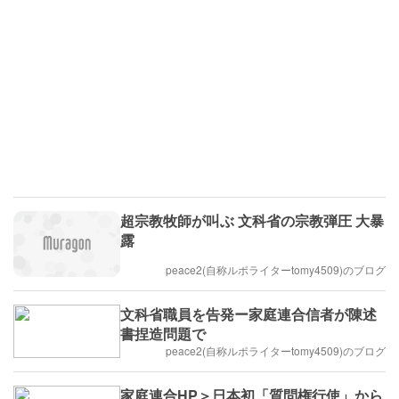
超宗教牧師が叫ぶ 文科省の宗教弾圧 大暴
露
peace2(自称ルポライターtomy4509)のブログ
文科省職員を告発ー家庭連合信者が陳述
書捏造問題で
peace2(自称ルポライターtomy4509)のブログ
家庭連合HP＞日本初「質問権行使」から