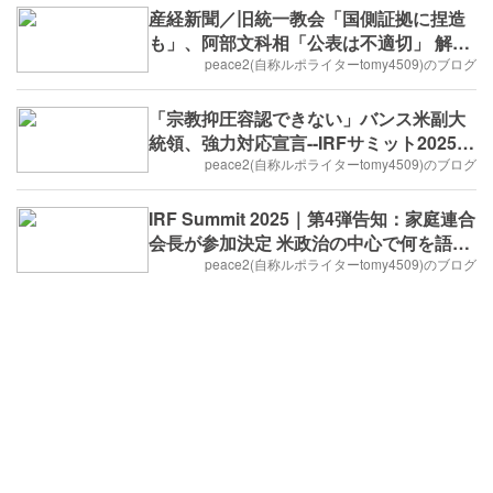
産経新聞／旧統一教会「国側証拠に捏造
も」、阿部文科相「公表は不適切」 解散
命令請求審理巡り応酬／2025/2/25 12:15
peace2(自称ルポライターtomy4509)のブログ
「宗教抑圧容認できない」バンス米副大
統領、強力対応宣言--IRFサミット2025に
て
peace2(自称ルポライターtomy4509)のブログ
IRF Summit 2025｜第4弾告知：家庭連合
会長が参加決定 米政治の中心で何を語
る!?
peace2(自称ルポライターtomy4509)のブログ