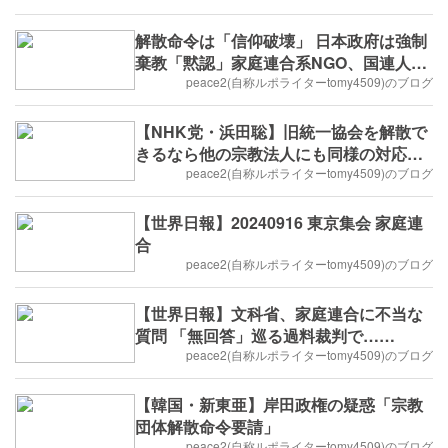
解散命令は「信仰破壊」 日本政府は強制
棄教「黙認」家庭連合系NGO、国連人権
理で非難
peace2(自称ルポライターtomy4509)のブログ
【NHK党・浜田聡】旧統一協会を解散で
きるなら他の宗教法人にも同様の対応
を！
peace2(自称ルポライターtomy4509)のブログ
【世界日報】20240916 東京集会 家庭連
合
peace2(自称ルポライターtomy4509)のブログ
【世界日報】文科省、家庭連合に不当な
質問 「無回答」巡る過料裁判で……
peace2(自称ルポライターtomy4509)のブログ
【韓国・新東亜】岸田政権の疑惑「宗教
団体解散命令要請」
peace2(自称ルポライターtomy4509)のブログ