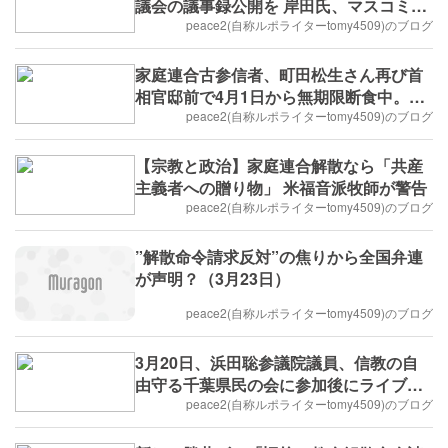
議会の議事録公開を 岸田氏、マスコミを
恐れ過ぎ 問われる政治の役割
peace2(自称ルポライターtomy4509)のブログ
家庭連合古参信者、町田松生さん再び首
相官邸前で4月1日から無期限断食中。応
援お願いします。
peace2(自称ルポライターtomy4509)のブログ
【宗教と政治】家庭連合解散なら「共産
主義者への贈り物」 米福音派牧師が警告
peace2(自称ルポライターtomy4509)のブログ
”解散命令請求反対”の焦りから全国弁連
が声明？（3月23日）
peace2(自称ルポライターtomy4509)のブログ
3月20日、浜田聡参議院議員、信教の自
由守る千葉県民の会に参加後にライブ中
継
peace2(自称ルポライターtomy4509)のブログ