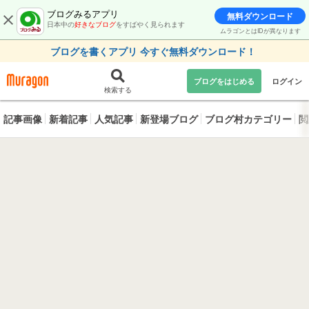
ブログみるアプリ
無料ダウンロード
日本中の
好きなブログ
をすばやく見られます
ムラゴンとはIDが異なります
ブログを書くアプリ 今すぐ無料ダウンロード！
ブログをはじめる
ログイン
検索する
記事画像
新着記事
人気記事
新登場ブログ
ブログ村カテゴリー
閲