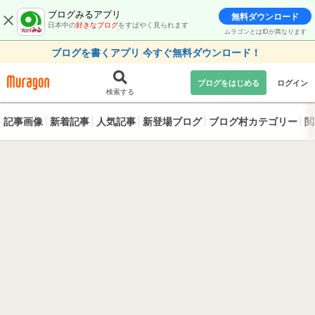
ブログみるアプリ
無料ダウンロード
日本中の
好きなブログ
をすばやく見られます
ムラゴンとはIDが異なります
ブログを書くアプリ 今すぐ無料ダウンロード！
ブログをはじめる
ログイン
検索する
記事画像
新着記事
人気記事
新登場ブログ
ブログ村カテゴリー
閲