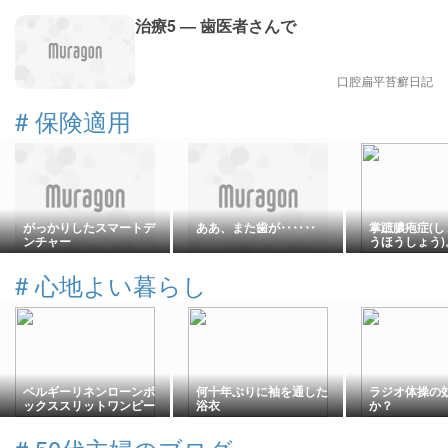
治療5 ― 歯医者さんで
口腔扁平苔癬日記
#
保険適用
がっかりしたスマートデ
ああ、また歯が‥‥‥
掌蹠膿疱症(
ンチャー
うほうしょう
当に歯金属ア
のですか？
#
心地よい暮らし
ベルギーリネンローンボ
何十年ぶりに袖を通した
ラジオ体操の
ックススリットワンピー
浴衣
か？
ス スモーキーサックスを
制作中です