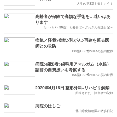
人生の第3章を楽しもう！
高齢者が保険で高額な手術を…迷いはあ
ります
母（ババ・90歳）と暮せば～ざわざわ介護日記～
病気／怪我>病気>乳がん>再建を巡る医
師との攻防
HSS型HSP🌏Millieの脳内世界
病院>歯医者>歯科用アマルガム（水銀）
詰替の自費扱いを考察する
HSS型HSP🌏Millieの脳内世界
2020年4月16日 整形外科~リハビリ解禁
約束された、障害者の記録
病院のはしご
北山緑化植物園の散歩日記