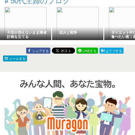
#
50代主婦のブログ
不安が消えないまま帰省
花火と戦争
ダイエット中
計画を立てる
食べたい夜｜
慢してコテッ
た日の食事記
シェアする
LINEする
はてブする
メールする