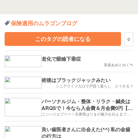
保険適用のムラゴンブログ
このタグの読者になる
0
老化で眼瞼下垂症
黒柴あめとゆく🐾
術後はブラックジャックみたい
シニアライフ入口で戸惑う暮らし どうする？
パーソナルジム・整体・リラク・鍼灸は
ARQSで！今なら入会費＆月会費0円【太
子町】
ニシハリエブリー！兵庫県はりまの魅力を伝えるブログ【西播磨】
良い歯医者さんに出会えた(^^) 私の金歯
の行方は