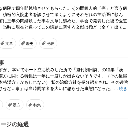
な病院で四年間勉強させてもらった。その間個人的「癌」と言う病
、積極的入院患者を診させて頂くようにそれぞれの主治医に頼ん
前に三年の間経験した事を文章に纏めた。学会で発表した後で医道
。当時に現在と違ってこの話題に関する文献は殆ど（全く）出て...
文章
歴史
発表
事
ですが、本やでボート立ち読みした所で「週刊朝日詩」の特集「漢
漢方に関する特集は一年に一度しか出さないそうです。（その後継
本格漢方」かもしれない） 私の治療方針を幾分紹介され、その趣
させない事」は当時同業者を大いに怒らせた事態になった。...
続き
漢方
特集
サージの経過