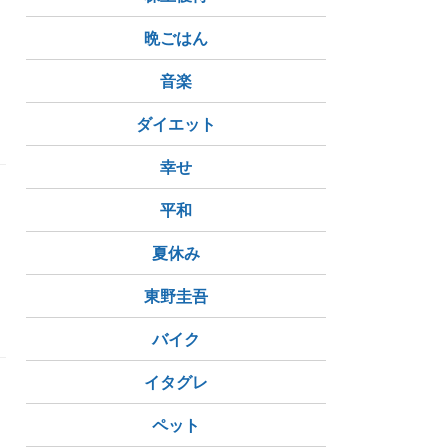
晩ごはん
音楽
ダイエット
幸せ
平和
夏休み
東野圭吾
学
お灸
玉造駅前
米作り
バイク
イタグレ
ペット