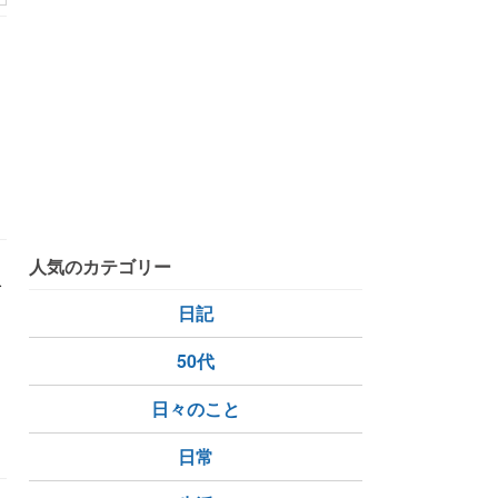
シニア犬
人気のカテゴリー
で
国
日記
50代
日々のこと
日常