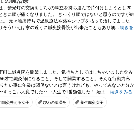
ての鍼治療
は、蛍光灯の交換をし7尺の脚立を持ち運んで片付けしようとし20
ときに腰が痛くなりました。 ぎっくり腰ではないと思うのですが
た。 元々腰痛持ちで温泉療法や薬やシップを貼って治してました
りそういえば家の近くに鍼灸接骨院が出来たこともあり朝...
続きを
下町に鍼灸院を開業しました、気持ちとしてはしちゃいました💦み
 56才で鍼灸師になること、そして開業すること。そんな行動力私
やりたい事に年齢は関係ないとは言うけれども、やってみないと分
すっごい大変でした‥‥人生で1番勉強した！ 始ま...
続きをみる
1鍼灸整える女子
びわの葉温灸
養生鍼灸女子