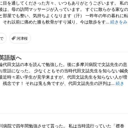
に目を通してくださった方々、いつもありがとうございます。 私
後は、母の訪問マッサージが入っています。 すぐに散らかる家な
と部屋でも整い、気持ちよくなります（汗） 一昨年の年の暮れに
。それ以前に痛めた膝も軟骨がすり減り、今は散歩をす...
続きをみ
で
河津桜
英語版へ
論代田文誌の本を読んで勉強した。後に多摩川病院で文誌先生の息
お世話になった。 少なくともその当時代田文誌先生を知らない鍼
最近時々若い学生が見学来ますが、代田文誌先生を知らない人が増
。残念です！ それは兎も角ですが、代田文誌先生の評判は...
続き
摩川病院で四年間勉強させて貰った。 私は当時流行っていた「襟巻