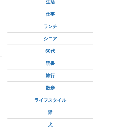
生活
結
仕事
ランチ
シニア
60代
読書
旅行
か
散歩
ライフスタイル
猫
犬