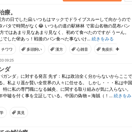
治療。
漢方の日でした🤗 いつもはマックでドライブスルーして向かうので
タバタで時間がなく😂 いつもの道の駅林林 で富山名物の昆布パン
地方ではあまり見なあまり見なく、初めて食べたのですが うーん。
でした🫣あっ！戦後のパン食べた事ないけ...
続きをみる
チワワ
多頭飼い
漢方
心雑音
免疫疾患
03 09:25
ンダ
パガンダ」に対する発言 先ず：私は政治全く分からないからここ
る。私より遥か賢い全世界の人々に任せる。 しかし・・・私は中
、特に私の専門職になる鍼灸、に関する取り組みが気に入らない。
年中嘘を付く事を立証している。中国の偽物＝海賊（！...
続きをみ
学
異見