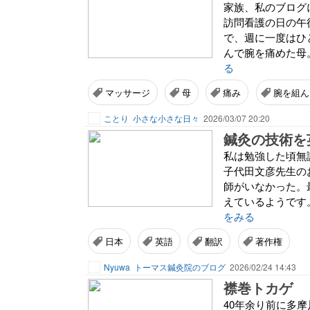
家族、私のブログ
訪問看護の日の午
で、週に一度はひ
んで腕を痛めた母
る
マッサージ
母
痛み
腕を組ん
ことり
小さな小さな日々
2026/03/07 20:20
鍼灸の技術を
私は勉強した頃無
子代田文彦先生の
師がいなかった。
えているようです
をみる
日本
英語
翻訳
著作権
Nyuwa
トーマス鍼灸院のブログ
2026/02/24 14:43
襟巻トカゲ
40年余り前に多