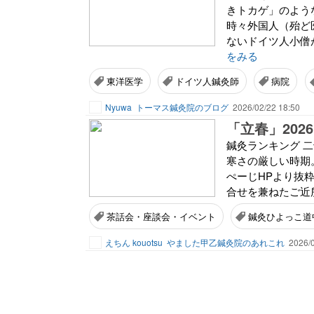
きトカゲ」のよう
時々外国人（殆ど
ないドイツ人小僧
をみる
東洋医学
ドイツ人鍼灸師
病院
Nyuwa
トーマス鍼灸院のブログ
2026/02/22 18:50
「立春」202
鍼灸ランキング 
寒さの厳しい時期
ぺーじHPより抜粋。
合せを兼ねたご近所
茶話会・座談会・イベント
鍼灸ひよっこ道
えちん kouotsu
やました甲乙鍼灸院のあれこれ
2026/0