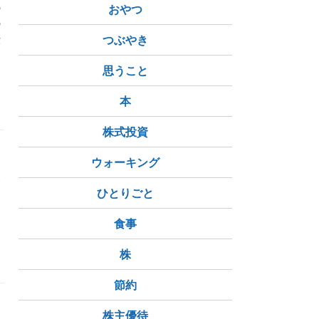
の
おやつ
の
転
つぶやき
思うこと
本
株式投資
ウォーキング
灸
ひとりごと
食事
株
節約
株主優待