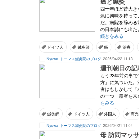
癌と鍼灸
四十年ほど昔大き
気に興味を持って
だ。病院を辞める
の日本誌にも出た
続きをみる
ドイツ人
鍼灸師
癌
治療
Nyuwa
トーマス鍼灸院のブログ
2026/04/22 11:13
週刊朝日の記
もう23年前の事
方」に気づいた。
者はもしかして「
の一つ「患者を来
をみる
鍼灸師
ドイツ人
外国人
商売
Nyuwa
トーマス鍼灸院のブログ
2026/04/21 11:04
母 訪問マッ