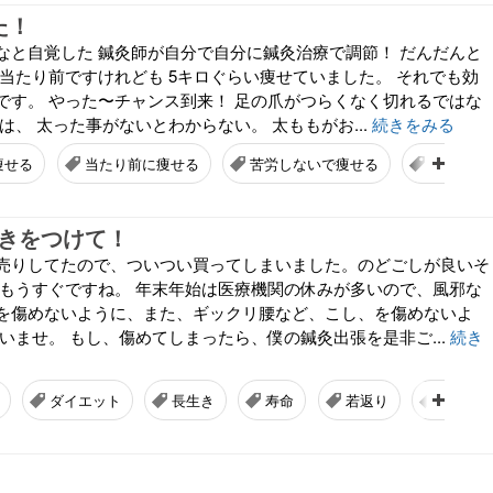
た！
なと自覚した 鍼灸師が自分で自分に鍼灸治療で調節！ だんだんと
 当たり前ですけれども 5キロぐらい痩せていました。 それでも効
です。 やった〜チャンス到来！ 足の爪がつらくなく切れるではな
は、 太った事がないとわからない。 太ももがお...
続きをみる
痩せる
当たり前に痩せる
苦労しないで痩せる
カンタン
にきをつけて！
売りしてたので、ついつい買ってしまいました。のどごしが良いそ
がもうすぐですね。 年末年始は医療機関の休みが多いので、風邪な
を傷めないように、また、ギックリ腰など、こし、を傷めないよ
いませ。 もし、傷めてしまったら、僕の鍼灸出張を是非ご...
続き
ダイエット
長生き
寿命
若返り
やり直