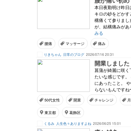
腰が痛い初め
本日夜勤明け昨日
キロの砂をどかす
構痛くて参りまし
が、結構痛みがあ
みる
腰痛
マッサージ
痛み
りきちゃん
日常のブログ
2026/07/16 20:31
開業しました
菖蒲が綺麗に咲く
たいな感じです。
にあったこと。 
らないもんですね〜
50代女性
開業
チャレンジ
月
東京都
葛飾区
くるみ
人生色々ありますよね
2026/06/25 15:01