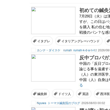
初めての鍼灸
7月29日（火）は
すが、この日はバ
を購入 私の住む
戦後のパン？な感じ
イタグレ
イタリアングレーハウンド
カンナ・ダイスケ rumah
rumah-k-d-a-t-r-t.t
2026/08/
反中プロパガ
中国の「反日プロ
論じる事を遠慮す
（人）の東洋医学
中国（人）自身は
る
鍼灸師
ドイツ人
英語
西洋医
Nyuwa
トーマス鍼灸院のブログ
2026/08/03 00:02