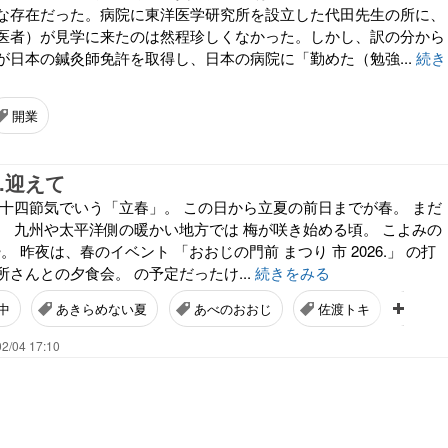
な存在だった。病院に東洋医学研究所を設立した代田先生の所に、
医者）が見学に来たのは然程珍しくなかった。しかし、訳の分から
が日本の鍼灸師免許を取得し、日本の病院に「勤めた（勉強...
続き
開業
6.迎えて
二十四節気でいう「立春」。 この日から立夏の前日までが春。 まだ
。 九州や太平洋側の暖かい地方では 梅が咲き始める頃。 こよみの
 昨夜は、春のイベント 「おおじの門前 まつり 市 2026.」 の打
さんとの夕食会。 の予定だったけ...
続きをみる
中
あきらめない夏
あべのおおじ
佐渡トキ
中医
2/04 17:10