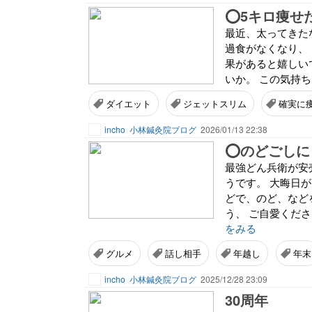
⭕️5キロ痩せ
最近、太ってきた
過食がなくなり、
果があると嬉しい
いか。 この気持ち
ダイエット
ジェットスリム
確実に
incho
小林鍼灸院ブログ
2026/01/13 22:38
⭕️のどごし
最強どん兵衛が安
うです。 大晦日
どで、のど、など
う、 ご自愛くださ
をみる
グルメ
話し相手
年越し
年末
incho
小林鍼灸院ブログ
2025/12/28 23:09
30周年