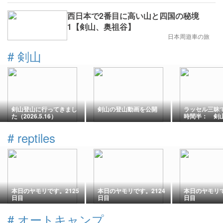
西日本で2番目に高い山と四国の秘境
1【剣山、奥祖谷】
日本周遊車の旅
#
剣山
剣山登山に行ってきまし
剣山の登山動画を公開
ラッセル三昧
た（2026.5.16）
時間半： 剣
#
reptiles
本日のヤモリです。2125
本日のヤモリです。2124
本日のヤモリで
日目
日目
日目
#
オートキャンプ