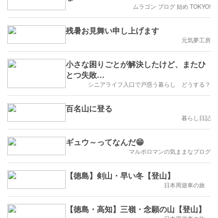
ムラゴン ブログ 始め TOKYO!
残暑お見舞い申し上げます
元気夢工房
小さな困りごとが解決したけど、またひ
とつ失敗…
シニアライフ入口で戸惑う暮らし どうする？
百名山に登る
暮らし日記
ギュウ～ってなんだ😁
マルボロマンの気ままなブログ
【徳島】剣山・早い冬【登山】
日本周遊車の旅
【徳島・高知】三嶺・念願の山【登山】