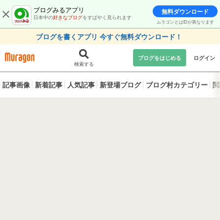
ブログみるアプリ
無料ダウンロード
日本中の
好きなブログ
をすばやく見られます
ムラゴンとはIDが異なります
ブログを書くアプリ 今すぐ無料ダウンロード！
ブログをはじめる
ログイン
検索する
記事画像
新着記事
人気記事
新登場ブログ
ブログ村カテゴリー
閲