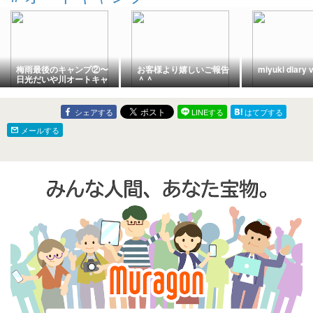
梅雨最後のキャンプ②〜
お客様より嬉しいご報告
miyuki diary v
日光だいや川オートキャ
＾＾
ンプ場〜
シェアする
LINEする
はてブする
メールする