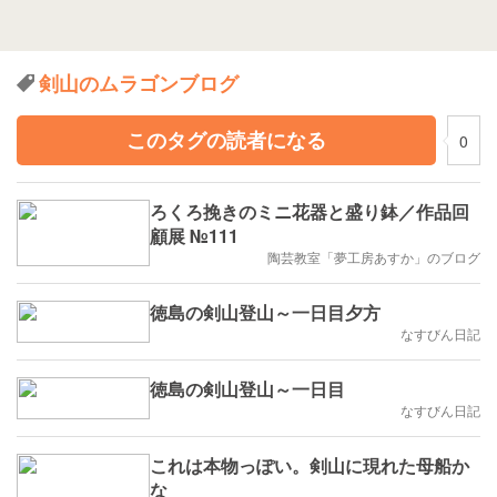
剣山のムラゴンブログ
このタグの読者になる
0
ろくろ挽きのミニ花器と盛り鉢／作品回
顧展 №111
陶芸教室「夢工房あすか」のブログ
徳島の剣山登山～一日目夕方
なすびん日記
徳島の剣山登山～一日目
なすびん日記
これは本物っぽい。剣山に現れた母船か
な