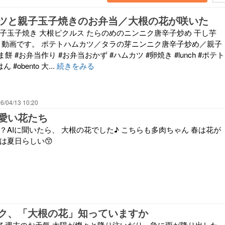
ツと親子玉子焼きのお弁当／大根の花が咲いた
親子玉子焼き 大根ピクルス たらのめのニンニク唐辛子炒め 干し芋
餅 動画です。 ポテトハムカツ／タラの芽ニンニク唐辛子炒め／親子
 #お弁当作り #お弁当おかず #ハムカツ #卵焼き #lunch #ポテト
#obento 大...
続きをみる
6/04/13 10:20
愛い花たち
？AIに聞いたら、 大根の花でした♪ こちらも多肉ちゃん 春は花が
日は夏日らしい😙
ク、「大根の花」知っていますか
る週末のお天気 太陽が燦々と降り注いだり、急に雨が降り出した