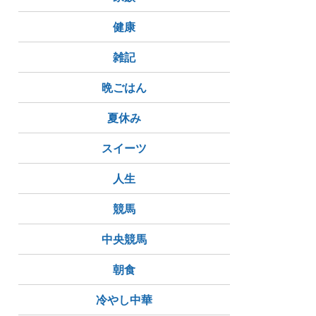
健康
雑記
晩ごはん
夏休み
スイーツ
人生
競馬
中央競馬
朝食
冷やし中華