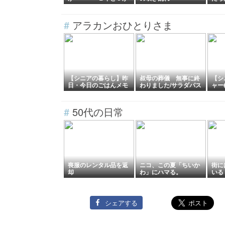
月と２５日
#
アラカンおひとりさま
【シニアの暮らし】昨
叔母の葬儀 無事に終
【シ
日・今日のごはんメモ
わりました/サラダパス
ャー
📝。。
タ
証？
#
50代の日常
喪服のレンタル品を返
ニコ、この夏「ちいか
街に
却
わ」にハマる。
いる
シェアする