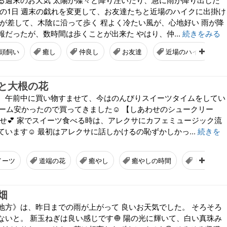
気の1日 週末の戯れを変更して、お友達たちと近場のハイクに出掛け
陽が差して、木陰に沿って歩く 程よく冷たい風が、心地好い 雨が降
だったが、数時間は歩くことが出来た やはり、仲...
続きをみる
頭飼い
癒し
仲良し
お友達
近場のハイク
と大根の花
、午前中に買い物すませて、今はのんびりスイーツタイムをしてい
リーム安かったので買ってきました☺ 【しあわせのシュークリー
わせ💕 家でスイーツ食べる時は、アレクサにカフェミュージック流
ています☺ 最初はアレクサに話しかけるの恥ずかしかっ...
続きを
イーツ
道端の花
癒やし
癒やしの時間
リラック
畑
地方》は、昨日までの雨が上がって 良いお天気でした。 そろそろ
ないと。 新玉ねぎは良い感じです🧅 陽の光に輝いて、白い真珠み