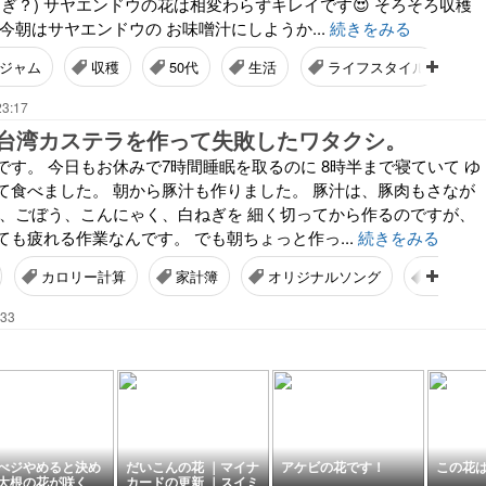
すぎ？) サヤエンドウの花は相変わらずキレイです😍 そろそろ収穫
今朝はサヤエンドウの お味噌汁にしようか...
続きをみる
ジャム
収穫
50代
生活
ライフスタイル
23:17
台湾カステラを作って失敗したワタクシ。
す。 今日もお休みで7時間睡眠を取るのに 8時半まで寝ていて ゆ
て食べました。 朝から豚汁も作りました。 豚汁は、豚肉もさなが
ん、ごぼう、こんにゃく、白ねぎを 細く切ってから作るのですが、
も疲れる作業なんです。 でも朝ちょっと作っ...
続きをみる
カロリー計算
家計簿
オリジナルソング
アラカ
:33
べジやめると決め
だいこんの花 ｜マイナ
アケビの花です！
この花
大根の花が咲く
カードの更新 ｜スイミ