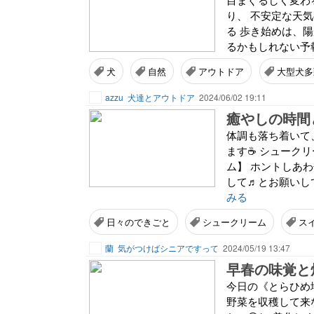
り、 不安定な天
る 歩き始めは、
るかもしれない予報
犬
自然
アウトドア
大型犬多
azzu
犬達とアウトドア
2024/06/02 19:11
癒やしの時間
体調も落ち着いて
ます☕ シューク
ム】 ホントしあ
して♬とお願いし
みる
日々のできごと
シュークリーム
ス
蘭
気がつけばシニアですって
2024/05/19 13:47
早春の味覚と
今日の《とらひめ
野菜を収穫して来