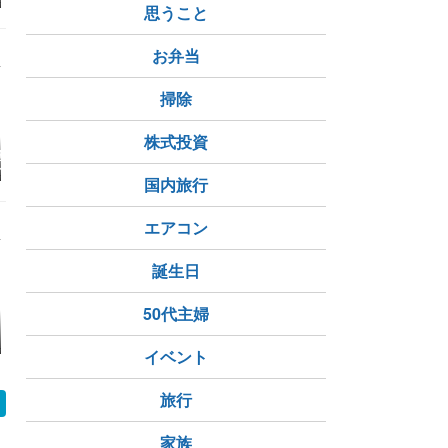
思うこと
お弁当
掃除
株式投資
履いていない靴
【シニアの暮らし】花
売れない時は売れな
食品業界の
分解
火とおひとりさまごは
い オークション出品
ち
国内旅行
ん。。
の結果
エアコン
誕生日
50代主婦
 広島原爆の日
なんてことないけどい
【株主優待】ヤマハ発
葬儀用に買
い日だった
動機の株主優待が届き
ス
イベント
ました
旅行
家族