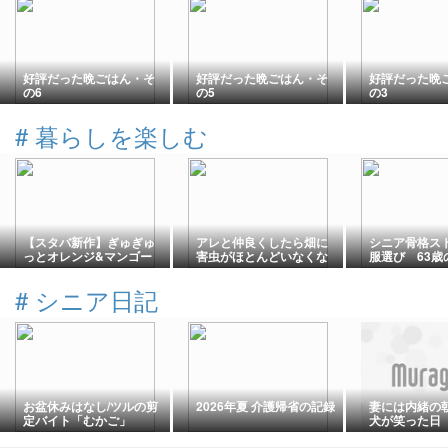
好評だった晩ごはん・そ
好評だった晩ごはん・そ
好評だった晩
の6
の5
の3
#
暮らしを楽しむ
【スタバ新作】ぎゅぎゅ
アレと仲良くしたら畑に
シニア骨格ス
っとオレンジ&マンゴー
害虫がほとんどいなくな
服選び 63歳
フラペチーノ★めちゃ
った
ドカラー・オ
旨！！面白自販機ついで
ズを取り入れ
#
シニア日記
に旅行記
お盆休みはなし/ツルの剪
2026年夏 介護帰省の記録
妻には内緒の
定バイト「むかご」
犬が笑った日