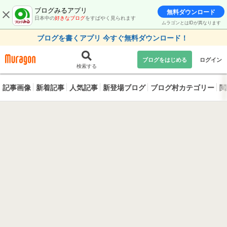
ブログみるアプリ
無料ダウンロード
日本中の
好きなブログ
をすばやく見られます
ムラゴンとはIDが異なります
ブログを書くアプリ 今すぐ無料ダウンロード！
ブログをはじめる
ログイン
検索する
記事画像
新着記事
人気記事
新登場ブログ
ブログ村カテゴリー
閲