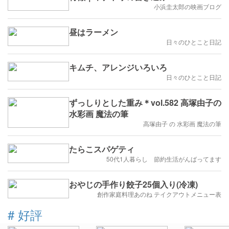
小浜圭太郎の映画ブログ
昼はラーメン
日々のひとこと日記
キムチ、アレンジいろいろ
日々のひとこと日記
ずっしりとした重み＊vol.582 高塚由子の
水彩画 魔法の筆
高塚由子 の 水彩画 魔法の筆
たらこスパゲティ
50代1人暮らし 節約生活がんばってます
おやじの手作り餃子25個入り(冷凍)
創作家庭料理あのね テイクアウトメニュー表
#
好評