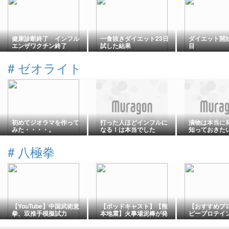
健康診断終了 インフル
一食抜きダイエット23日
ダイエット開始
エンザワクチン終了
試した結果
目
#
ゼオライト
初めてジオラマを作って
打った人ほどインフルに
漬物は本当に
みた・・・・。
なる！は本当でした
知っておきた
ポイント
#
八極拳
【YouTube】中国武術意
【ポッドキャスト】【熊
【おすすめプ
拳、双推手模擬試力
本地震】火事場泥棒が発
ピープロテイ
yiquan shili
生
う豆由来、植
イン）