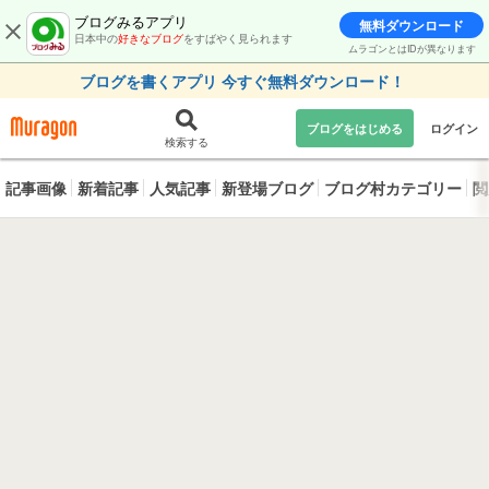
ブログみるアプリ
無料ダウンロード
日本中の
好きなブログ
をすばやく見られます
ムラゴンとはIDが異なります
ブログを書くアプリ 今すぐ無料ダウンロード！
ブログをはじめる
ログイン
検索する
記事画像
新着記事
人気記事
新登場ブログ
ブログ村カテゴリー
閲