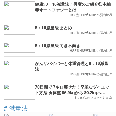
健康>8：16減量法／再度のご紹介②本編
❶オートファジーとは
HSS型HSP🌏Millieの脳内世界
8：16減量法 まとめ
HSS型HSP🌏Millieの脳内世界
8：16減量法 向き不向き
HSS型HSP🌏Millieの脳内世界
がんサバイバーと体重管理と8：16減量
法
HSS型HSP🌏Millieの脳内世界
70日間で 7キロ痩せた！簡単なダイエッ
ト方法 ★体重 86.9kgから 80.2kgへ
（802＝八王子）
村内伸弘のブログが好き😍
#
減量法