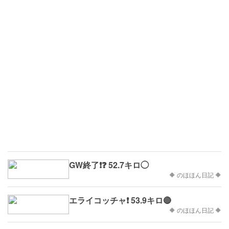
GW終了❗❓ 52.7キロ◯
🔶 のほほん日記 🔶
エライコッチャ❗ 53.9キロ🔴
🔶 のほほん日記 🔶