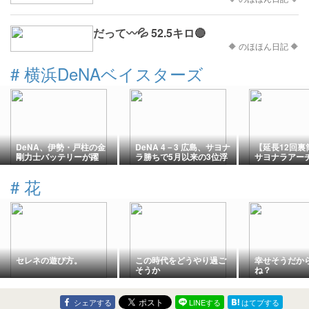
だって〰💦 52.5キロ🔴
🔶 のほほん日記 🔶
#
横浜DeNAベイスターズ
DeNA、伊勢・戸柱の金
DeNA 4－3 広島、サヨナ
【延長12回裏
剛力士バッテリーが躍
ラ勝ちで5月以来の3位浮
サヨナラアー
動！相川監督「伊勢が満
上！延長12回筒香が歓喜
イスターズvsカ
塁の場面でしっかり止め
弾！篠木6回途中2失点！
#
花
てくれた」
馬場が移籍後初登板初勝
利
セレネの遊び方。
この時代をどうやり過ご
幸せそうだか
そうか
ね？
シェアする
LINEする
はてブする