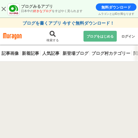
ブログみるアプリ
無料ダウンロード
日本中の
好きなブログ
をすばやく見られます
ムラゴンとはIDが異なります
ブログを書くアプリ 今すぐ無料ダウンロード！
ブログをはじめる
ログイン
検索する
記事画像
新着記事
人気記事
新登場ブログ
ブログ村カテゴリー
閲