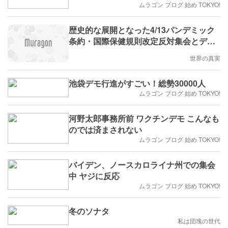
ムラゴン ブログ 始め TOKYO!
歴史的な展開となった4/13パンデミック
条約・国際保健規則改定反対集会とデモ
行進 / 様々な立場、様々な年代の人々が
世界の真実
全国各地から自発的に集まってついに声
を上げた
池袋デモ行進がすごい！総勢30000人
ムラゴン ブログ 始め TOKYO!
河野太郎事務所前 ワクチンデモ こんなも
のでは済まされない
ムラゴン ブログ 始め TOKYO!
バイデン、ノースカロライナ州での集会
中 ヤジに反応
ムラゴン ブログ 始め TOKYO!
冬のソナタ
私は団塊の世代