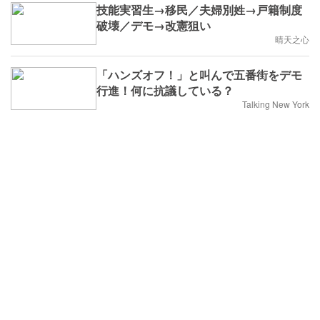
技能実習生→移民／夫婦別姓→戸籍制度
破壊／デモ→改憲狙い
晴天之心
「ハンズオフ！」と叫んで五番街をデモ
行進！何に抗議している？
Talking New York