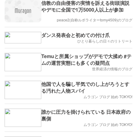
信教の自由侵害の実情を訴える街頭演説
やデモに全国で1万5000人以上が参加
peace2(自称ルポライターtomy4509)のブログ
ダンス発表会と初めての付け爪
ひとり暮らしの日々のリトリート
Temuと所属ショップがデモで大揉め #テ
ムの運営実態にも多くの疑問点
世界経済の情報のブログ
他国で人を騙し平気でのし上がろうとす
る汚れた人物スパイ
ムラゴン ブログ 始め TOKYO!
誰かに圧力を掛けられている 日本政府の
裏側
ムラゴン ブログ 始め TOKYO!