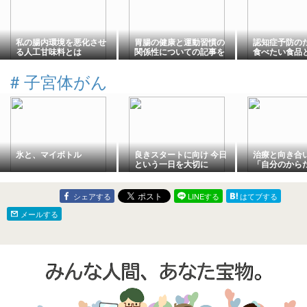
私の腸内環境を悪化させ
胃腸の健康と運動習慣の
認知症予防の
る人工甘味料とは
関係性についての記事を
食べたい食品
見て、自分が健康になっ
良い5つの食
ていることに気付く
#
子宮体がん
氷と、マイボトル
良きスタートに向け 今日
治療と向き合
という一日を大切に
「自分のから
大切なポイン
シェアする
LINEする
はてブする
メールする