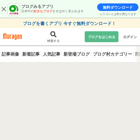
ブログみるアプリ
無料ダウンロード
日本中の
好きなブログ
をすばやく見られます
ムラゴンとはIDが異なります
ブログを書くアプリ 今すぐ無料ダウンロード！
ブログをはじめる
ログイン
検索する
記事画像
新着記事
人気記事
新登場ブログ
ブログ村カテゴリー
閲