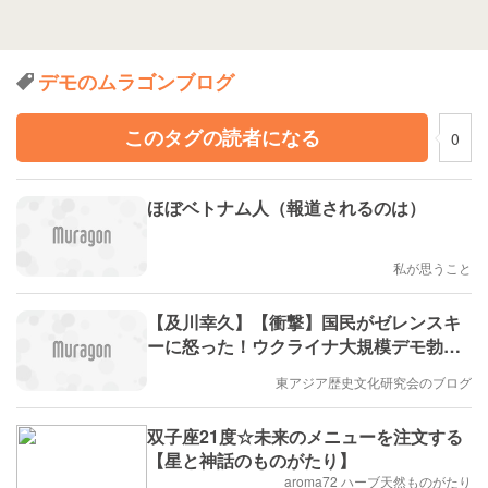
デモのムラゴンブログ
このタグの読者になる
0
ほぼベトナム人（報道されるのは）
私が思うこと
【及川幸久】【衝撃】国民がゼレンスキ
ーに怒った！ウクライナ大規模デモ勃発,
日本はなぜ支援を続けるのか
東アジア歴史文化研究会のブログ
双子座21度☆未来のメニューを注文する
【星と神話のものがたり】
aroma72 ハーブ天然ものがたり