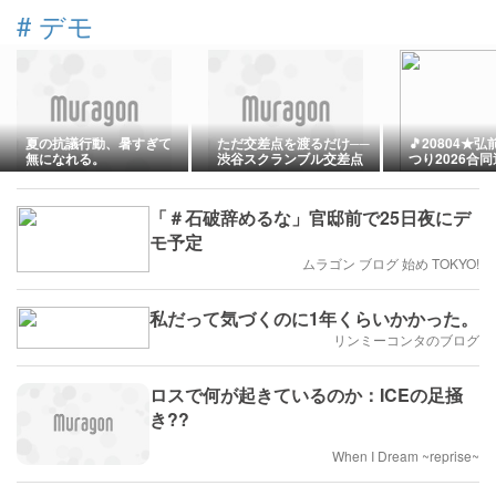
#
デモ
夏の抗議行動、暑すぎて
ただ交差点を渡るだけ──
🎵20804★
無になれる。
渋谷スクランブル交差点
つり2026合
デモが革新的な3つの理由
ブ配信(LIVE) 
チャンネル 発
接種が始まる
「＃石破辞めるな」官邸前で25日夜にデ
RNAワクチン
ァウチ博士が
モ予定
になっていた。(2
ムラゴン ブログ 始め TOKYO!
Covid＝中
ルエンザ。コ
荷担したアナ
ども厳しく責任
私だって気づくのに1年くらいかかった。
本がデモに慣
リンミーコンタのブログ
なら、次はス
今の状況は「
党のせい」だと
政党、神谷宗
ロスで何が起きているのか：ICEの足掻
一の又甥だった
き??
When I Dream ~reprise~