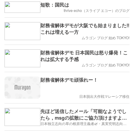
短歌：国民は
thrive-echo（スライブ エコー）のブログ
財務省解体デモが大阪でも始まりました‼️
これは増える一方
ムラゴン ブログ 始め TOKYO!
財務省解体デモ 日本国民は怒り爆発！こ
れは拡大する予感
ムラゴン ブログ 始め TOKYO!
財務省解体デモ頑張れー！
日本脱出大作戦マレーシア移住
先ほど送信したメール「可能なようでし
たら，msgの拡散にご協力頂けますよう
お願い致します」
日本独立志向の草の根原理主義者🌿・真実究明志向の歴史修正主義者📜で，国際陰謀研究所代表 近現代イルミナティ◢✨👁✨◣史家のDavid of Sheeple🐑こと，みっきー🐩です