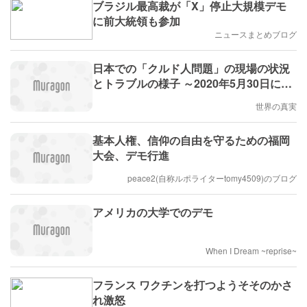
ブラジル最高裁が「X」停止大規模デモ
に前大統領も参加
ニュースまとめブログ
日本での「クルド人問題」の現場の状況
とトラブルの様子 ～2020年5月30日に行
われたクルド人デモの異様な光景
世界の真実
基本人権、信仰の自由を守るための福岡
大会、デモ行進
peace2(自称ルポライターtomy4509)のブログ
アメリカの大学でのデモ
When I Dream ~reprise~
フランス ワクチンを打つようそそのかさ
れ激怒