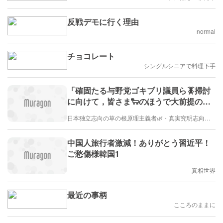
反戦デモに行く理由
normal
チョコレート
シングルシニアで料理下手
「確固たる与野党ゴキブリ議員ら🪳掃討
に向けて，皆さま🐑のほうで大前提のと
ころで心を一つにして頂くための冬休み
日本独立志向の草の根原理主義者🌿・真実究明志向の歴史修正主義者📜で，国際陰謀研究所代表 近現代イルミナティ◢✨👁✨◣史家のDavid of Sheeple🐑こと，みっきー🐩です
の宿題になります。 ……わ，ワンランク
上のハイレベルmsg☁🎈🌈になります」
中国人旅行者激減！ありがとう習近平！
ご愁傷様韓国1
真相世界
最近の事柄
こころのままに