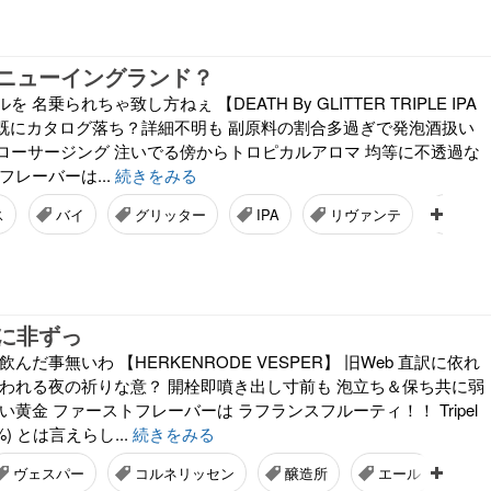
ニューイングランド？
名乗られちゃ致し方ねぇ 【DEATH By GLITTER TRIPLE IPA
eb は既にカタログ落ち？詳細不明も 副原料の割合多過ぎで発泡酒扱い
ローサージング 注いでる傍からトロピカルアロマ 均等に不透過な
フレーバーは...
続きをみる
ス
バイ
グリッター
IPA
リヴァンテ
ブリ
に非ずっ
んだ事無いわ 【HERKENRODE VESPER】 旧Web 直訳に依れ
行われる夜の祈りな意？ 開栓即噴き出し寸前も 泡立ち＆保ち共に弱
い黄金 ファーストフレーバーは ラフランスフルーティ！！ Tripel
) とは言えらし...
続きをみる
ヴェスパー
コルネリッセン
醸造所
エール
ト