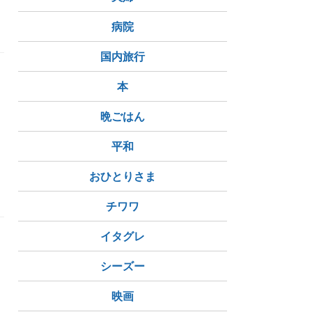
病院
国内旅行
本
晩ごはん
平和
エール
おひとりさま
チワワ
イタグレ
シーズー
映画