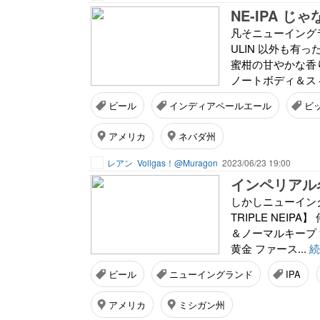
NE-IPA じ
凡そニューイングラン
ULIN 以外も有っ
蜜柑の甘やかな香
ノートボディ＆スィ
ビール
インディアペールエール
ビ
アメリカ
ネバダ州
レアン
Vollgas！@Muragon
2023/06/23 19:00
インペリアル
しかしニューイングラン
TRIPLE NEI
＆ノーマルキープ 
黄金 ファース...
続
ビール
ニューイングランド
IPA
アメリカ
ミシガン州