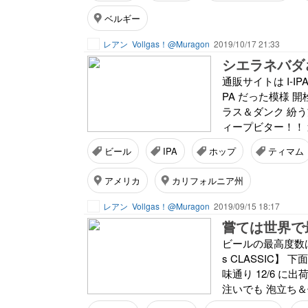
ベルギー
レアン
Vollgas！@Muragon
2019/10/17 21:33
シエラネバダ
通販サイトは I-IPA
PA だった模様 
ラス＆ダンク 紛
ィープビター！！ 速
ビール
IPA
ホップ
ティマム
アメリカ
カリフォルニア州
レアン
Vollgas！@Muragon
2019/09/15 18:17
嘗ては世界で
ビールの最高度数は今
s CLASSIC
味通り 12/6 
注いでも 泡立ち＆