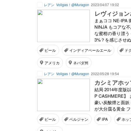
レアン
Vollgas！@Muragon
2023/04/07 19:02
レヴィジョン
まぁココ NE-IPA 
NINJA もコア
な蜜柑の香り漂う 
3%？を感じさせぬ .
ビール
インディアペールエール
ド
アメリカ
ネバダ州
レアン
Vollgas！@Muragon
2022/05/28 19:54
カシミアホッ
結局 2014年度版以
P CASHMER
豪い炭酸煙と面妖
が大分靄る黄金 フ
ビール
ベルジャン
IPA
ホッ