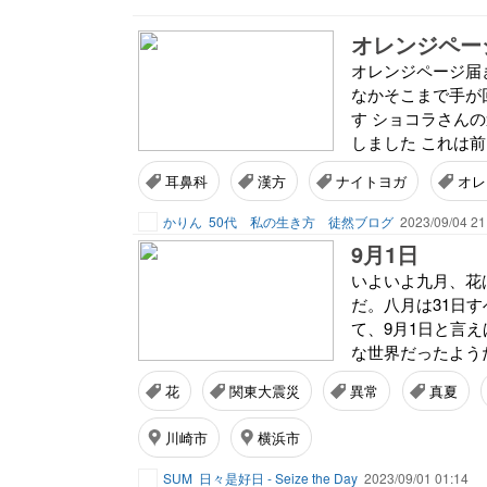
オレンジペー
オレンジページ届
なかそこまで手が
す ショコラさん
しました これは前
耳鼻科
漢方
ナイトヨガ
オレ
かりん
50代 私の生き方 徒然ブログ
2023/09/04 21
9月1日
いよいよ九月、花
だ。八月は31日
て、9月1日と言え
な世界だったようだ
花
関東大震災
異常
真夏
川崎市
横浜市
SUM
日々是好日 - Seize the Day
2023/09/01 01:14