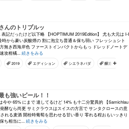
さんのトリプルッ
 表記だったけど以下略 【HOPTIMUM 2019Edition】 尤も大元は I-I
開栓時から豪い炭酸煙の 割に泡立ち普通＆保ち弱い フレッシュシト
う方無き西海岸色 ファーストインパクトからもっ ドレッドノートデ
攻柑橘...
続きをみる
2019
エディション
シエラネバダ
醸造所
最も強いビール！！
や 65% にまで 達してるけど 14% も十二分驚異的 【Samichlau
】 下面発酵なら尚更 サミクラウスはスイスの方言で サンタクロースの意
に出荷される麦酒 開栓時葡萄を思わせる甘い香り 零れる程おもいッきり
保ち相当に...
続きをみる