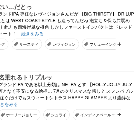
ゃない…だとっ
ドIPA 専任なレヴィジョンさんだが 【BIG THIRSTY】 DR.LUP
たとは WEST COAST-STYLE も造ってんだね 泡立ち＆保ち共弱め
り 此方も西海岸風な橙色 しかしファーストインパクトは ドレッド
ート！...
続きをみる
ッグ
サースティ
レヴィジョン
ブリューイング
名乗れるトリプルッ
ドIPA である以上分類は NE-IPA とす 【HOLLY JOLLY JULY
PA】 何となく不安になる絵柄… 7月のクリスマスな感じ？ スフレバブル
注ぐだけでもスウィートシトラス HAPPY GLAMPER より濃醇な
きをみる
ホーリージョリー
ジュライ
インディアペールエール