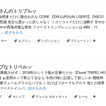
さんのトリプルッ
御用達 だけに随分お久な CORE 【DR.LUPULIN 1,023円】 DISCO
な不思議 泡立ち悪かった訳じゃなく ソコソコイイだけに油断す 甘やか
やや西海岸風な橙色 ファーストインプレッションは ABV：11.
..
続きをみる
クター
ルプリン
レヴィジョン
ブリューイング
プなトリペルッ
降購入せず… 2016年のシトラ版が定番だとか 【Duvel TRIPEL HO
E】 まぁ使用ホップ変えてるなら 今回の様に記述して欲しいわ 開栓時
 要デュベルグラスなバブルッ 注げばフローラルアロマ 泡との境界
ァーストインパ...
続きをみる
プ
カシミア
デュベル モルトガット
エール
トリ