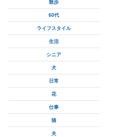
散歩
60代
ライフスタイル
生活
エール
ウェストコースト
スタイル
シニア
犬
日常
花
仕事
ファンデール
プロジェクト
猫
夫