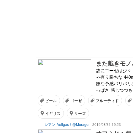
また戴きモノ
故にゴーゼは少々？ 
ゃ有り勝ちな 44
嫌な予感バリバリ
っぱさ 感じつつも
ビール
ゴーゼ
フルーティド
イギリス
リーズ
レアン
Vollgas！@Muragon
2019/08/31 19:23