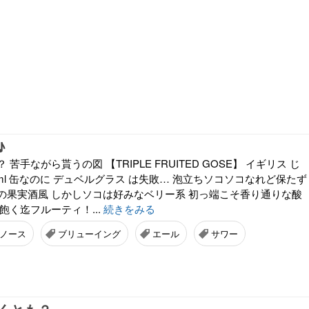
♪
苦手ながら貰うの図 【TRIPLE FRUITED GOSE】 イギリス じ
0ml 缶なのに デュベルグラス は失敗… 泡立ちソコソコなれど保たず
の果実酒風 しかしソコは好みなベリー系 初っ端こそ香り通りな酸
飽く迄フルーティ！...
続きをみる
ノース
ブリューイング
エール
サワー