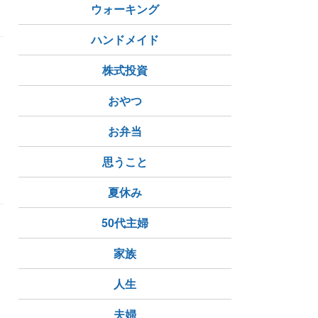
ウォーキング
ハンドメイド
株式投資
おやつ
お弁当
ューイング
エール
思うこと
夏休み
50代主婦
家族
人生
リペル
夫婦