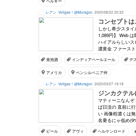
ベルギー
レアン
Vollgas！@Muragon
2020/08/22 20:32
コンセプトは
しかし希少スタイルを 
1,089円】 W
ハイアルらしいス
濃黄金 ファースト
発泡酒
インディアペールエール
デ
アメリカ
ペンシルベニア州
レアン
Vollgas！@Muragon
2020/03/07 19:18
ジンカクテル
マティーニなんぞ 飲
ば日没の 直前に
い 画像程濃くは無
名乗るにゃ低め(9%
ビール
アヴィ
ヘルケンロード