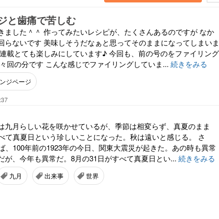
ジと歯痛で苦しむ
きました＾＾ 作ってみたいレシピが、たくさんあるのですが なか
回らないです 美味しそうだなぁと思ってそのままになってしまい
の連載とても楽しみにしています♪ 今回も、前の号のをファイリング
々回の分です こんな感じでファイリングしていま...
続きをみる
ンジページ
:37
は九月らしい花を咲かせているが、季節は相変らず、真夏のまま
すべて真夏日という珍しいことになった。秋は遠いと感じる。 さ
ば、100年前の1923年の今日、関東大震災が起きた。あの時も異常
が、今年も異常だ。8月の31日がすべて真夏日とい...
続きをみる
九月
出来事
世界