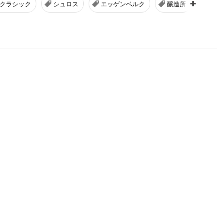
クラシック
シュロス
エッゲンベルク
醸造所
ラ