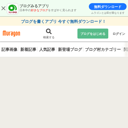
ブログみるアプリ
無料ダウンロード
日本中の
好きなブログ
をすばやく見られます
ムラゴンとはIDが異なります
ブログを書くアプリ 今すぐ無料ダウンロード！
ブログをはじめる
ログイン
検索する
記事画像
新着記事
人気記事
新登場ブログ
ブログ村カテゴリー
閲