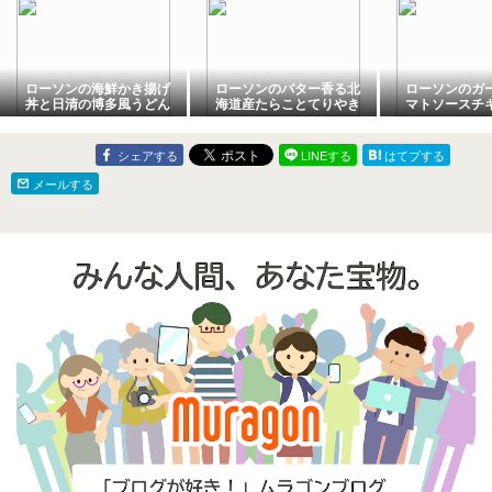
ローソンの海鮮かき揚げ
ローソンのバター香る北
ローソンのガ
丼と日清の博多風うどん
海道産たらことてりやき
マトソースチ
ハンバーガーを！！
キ弁当
シェアする
LINEする
はてブする
メールする