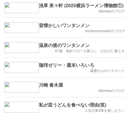
浅草 來々軒 (2025横浜ラーメン博物館①)
starressのブログ
昔懐かしいワンタンメン
hontonohanashiのブログ
温泉の後のワンタンメン
67歳 初めての一人暮らし けなげに暮らそ
珈琲ゼリー・週末いろいろ
還暦からのリスタート
川崎 春木屋
starressのブログ
私が皿うどんを食べない理由(笑)
人生の第3章を楽しもう！