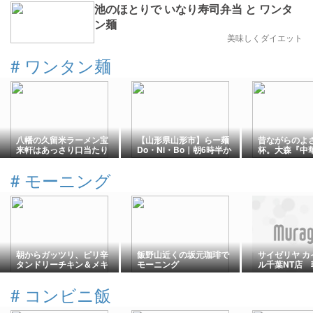
池のほとりで いなり寿司弁当 と ワンタ
ン麺
美味しくダイエット
#
ワンタン麺
八幡の久留米ラーメン宝
【山形県山形市】らー麺
昔ながらのよ
来軒はあっさり口当たり
Do・Ni・Bo｜朝6時半か
杯。大森『中華
が優しい久留米ラーメン
ら！濃厚煮干しの朝ラー
月』のワンタ
が楽しめる名店
#
モーニング
朝からガッツリ、ピリ辛
飯野山近くの坂元珈琲で
サイゼリヤ カ
タンドリーチキン＆メキ
モーニング
ル千葉NT店 
シカンピラフ＠ジョナサ
ンチェッタと
ンのモーニング
ニーニコンビ
#
コンビニ飯