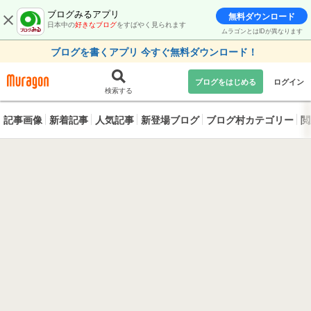
ブログみるアプリ
無料ダウンロード
日本中の
好きなブログ
をすばやく見られます
ムラゴンとはIDが異なります
ブログを書くアプリ 今すぐ無料ダウンロード！
ブログをはじめる
ログイン
検索する
記事画像
新着記事
人気記事
新登場ブログ
ブログ村カテゴリー
閲