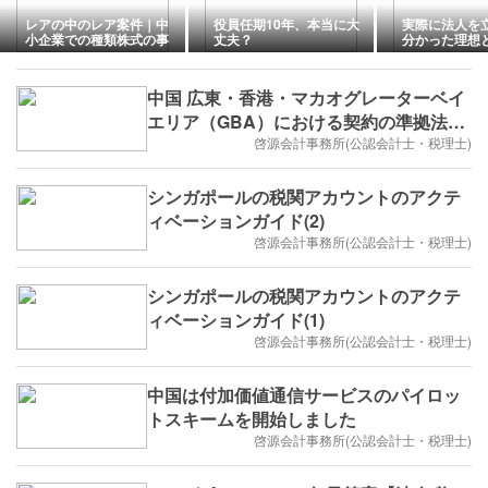
レアの中のレア案件｜中
役員任期10年、本当に大
実際に法人を
小企業での種類株式の事
丈夫？
分かった理想
例
中国 広東・香港・マカオグレーターベイ
エリア（GBA）における契約の準拠法お
よび仲裁地に関する新ルール
啓源会計事務所(公認会計士・税理士)
シンガポールの税関アカウントのアクテ
ィベーションガイド(2)
啓源会計事務所(公認会計士・税理士)
シンガポールの税関アカウントのアクテ
ィベーションガイド(1)
啓源会計事務所(公認会計士・税理士)
中国は付加価値通信サービスのパイロッ
トスキームを開始しました
啓源会計事務所(公認会計士・税理士)