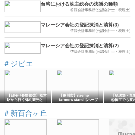
台湾における株主総会の決議の種類
啓源会計事務所(公認会計士・税理士)
マレーシア会社の登記抹消と清算(3)
啓源会計事務所(公認会計士・税理士)
マレーシア会社の登記抹消と清算(2)
啓源会計事務所(公認会計士・税理士)
#
ジビエ
【日帰り長野旅②】松本
【鴨川市】naeme
【玖珠郡・九
駅から行く弾丸観光と
farmers stand【ハーブ
恐怖症でも渡
「くるみ蕎麦」「信州鹿
やジビエの古民家カフ
重“夢”大吊橋
肉蕎麦」
ェ】
ビエバーガー
#
新百合ヶ丘