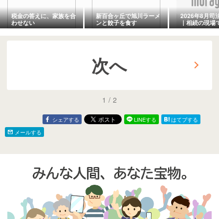
税金の答えに、家族を合
新百合ヶ丘で旭川ラーメ
2026年8月
わせない
ンと餃子を食す
｜相続の現場
ットワークマ
階建
次へ
1
/
2
シェアする
LINEする
はてブする
メールする