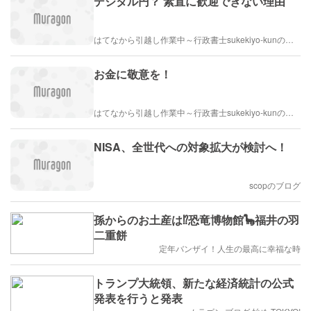
デジタル円？ 素直に歓迎できない理由
はてなから引越し作業中～行政書士sukekiyo-kunの家族法など（仮）
お金に敬意を！
はてなから引越し作業中～行政書士sukekiyo-kunの家族法など（仮）
NISA、全世代への対象拡大が検討へ！
scopのブログ
孫からのお土産は⁉恐竜博物館🦕福井の羽
二重餅
定年バンザイ！人生の最高に幸福な時
トランプ大統領、新たな経済統計の公式
発表を行うと発表