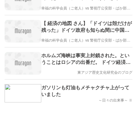
トラリアに逃げる本当の理由（3週間前）
幸福の科学会員（ご老人）vs 警視庁公安部・ばか部長（とても弱い）
【 経済の地図 さん】「ドイツは殻だけが
残った」ドイツ政府も知らぬ間に中国が
ベンツを買収した方法（11日前）
幸福の科学会員（ご老人）vs 警視庁公安部・ばか部長（とても弱い）
ホルムズ海峡は事実上封鎖された。とい
うことはロシアの出番だ。 ドイツ経済は
なぜ駄目になったのだろう？（宮崎正弘
東アジア歴史文化研究会のブログ
国際情勢）
ガソリンも灯油もメチャクチャ上がって
いました
～日々の出来事～ Ⅱ