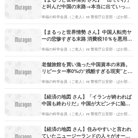
と叫んだ中国の末路→本当に出ていった
結果…中国の工業都市がゴーストタウン
幸福の科学会員（ご老人）vs 警視庁公安部・ばか部長（とても弱い）
化した
【まるっと世界情勢 さん】中国人転売ヤ
ーの悲惨すぎる末路 消費税10％を悪用し
た「驚愕の脱税スキーム」
幸福の科学会員（ご老人）vs 警視庁公安部・ばか部長（とても弱い）
老舗旅館を買い漁った中国資本の末路。
リピーター率0%の“残酷すぎる現実”と、
日本流「おもてなし」の代償
幸福の科学会員（ご老人）vs 警視庁公安部・ばか部長（とても弱い）
【経済の地図 さん】「イランが終われば
中国も終わりだ」中国が大ピンチに陥っ
た本当の理由（7日前）
幸福の科学会員（ご老人）vs 警視庁公安部・ばか部長（とても弱い）
【経済の地図 さん】住みやすいと言われ
ていたニュージーランドの人々がオース