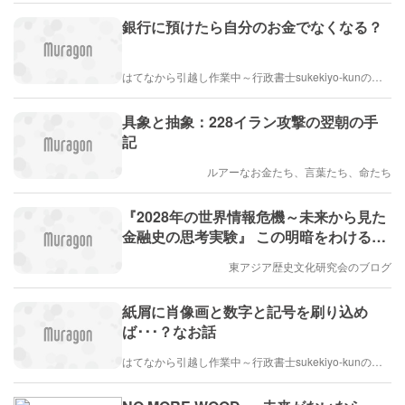
銀行に預けたら自分のお金でなくなる？
はてなから引越し作業中～行政書士sukekiyo-kunの家族法など（仮）
具象と抽象：228イラン攻撃の翌朝の手
記
ルアーなお金たち、言葉たち、命たち
『2028年の世界情報危機～未来から見た
金融史の思考実験』 この明暗をわける近
未来シナリオのリアル（宮崎正弘国際情
東アジア歴史文化研究会のブログ
勢）
紙屑に肖像画と数字と記号を刷り込め
ば･･･？なお話
はてなから引越し作業中～行政書士sukekiyo-kunの家族法など（仮）