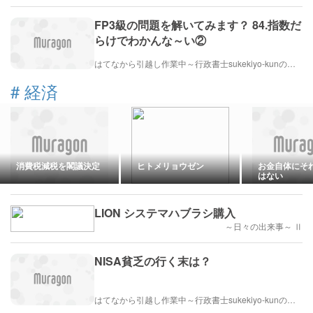
FP3級の問題を解いてみます？ 84.指数だ
らけでわかんな～い②
はてなから引越し作業中～行政書士sukekiyo-kunの家族法など（仮）
#
経済
消費税減税を閣議決定
ヒトメリョウゼン
お金自体にそ
はない
LION システマハブラシ購入
～日々の出来事～ Ⅱ
NISA貧乏の行く末は？
はてなから引越し作業中～行政書士sukekiyo-kunの家族法など（仮）