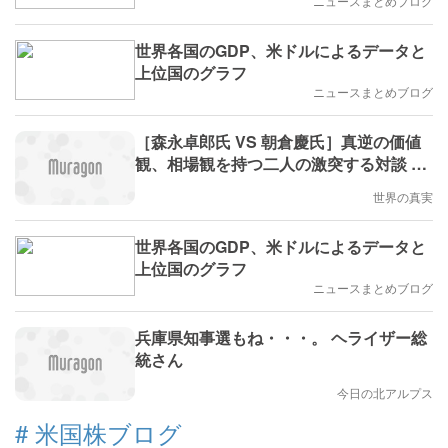
ニュースまとめブログ
世界各国のGDP、米ドルによるデータと
上位国のグラフ
ニュースまとめブログ
［森永卓郎氏 VS 朝倉慶氏］真逆の価値
観、相場観を持つ二人の激突する対談 ～
森永卓郎氏「日経平均は3000円になるだ
世界の真実
けではなく、経済自体が終焉を迎え
る」、朝倉慶氏「次のバブルはこれまで
世界各国のGDP、米ドルによるデータと
と違ったものになり『現金がバブルにな
上位国のグラフ
る』、すなわちインフレになる」
ニュースまとめブログ
兵庫県知事選もね・・・。 ヘライザー総
統さん
今日の北アルプス
#
米国株ブログ