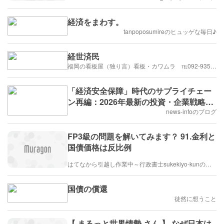
経済をまわす。
tanpoposumireのヒュッゲな毎日♪
経世済民
福岡の看板屋（独り言）看板・カワムラ ℡092-935-7058
「経済安全保障」時代のサプライチェー
ン再編：2026年最新の投資・企業戦略を
徹底解説！
news-infoのブログ
FP3級の問題を解いてみます？ 91.金利と
国債価格は反比例
はてなから引越し作業中～行政書士sukekiyo-kunの家族法など（仮）
国債の償還
徒然に想うこと
【 まるっと世界情勢 さん 】 なぜ日本は