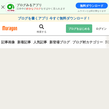
ブログみるアプリ
無料ダウンロード
日本中の
好きなブログ
をすばやく見られます
ムラゴンとはIDが異なります
ブログを書くアプリ 今すぐ無料ダウンロード！
ブログをはじめる
ログイン
検索する
記事画像
新着記事
人気記事
新登場ブログ
ブログ村カテゴリー
閲