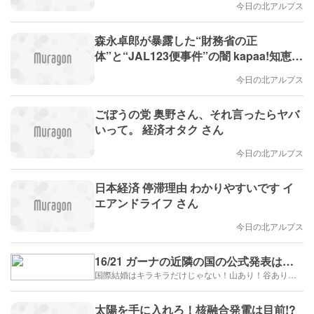
今日の北アルプス
森永卓郎が暴露した“財務省の正
体”と“JAL123便事件”の闇 kapaa!知恵袋
さん
今日の北アルプス
ごぼうの党 奥野さん、それ言ったらヤバ
いって。 経済オタク さん
今日の北アルプス
日本経済 停滞理由 わかりやすいです イ
エアンドライフ さん
今日の北アルプス
16/21 ガーナの近隣の国の公式発表は…
国際結婚はキラキラだけじゃない！山あり！谷あり！闇もある！？
太陽を手に入れろ！核融合発電は目前!?