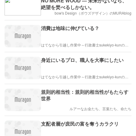
NO MORE WOOD ― 未来がないなら、
絶望を焚べるしかない。
bow's Design（ボウズデザイン）のMURAblog
消費は地味に伸びている？
はてなから引越し作業中～行政書士sukekiyo-kunの家族法など（仮）
身近にいるプロ、職人を大事にしたい
はてなから引越し作業中～行政書士sukekiyo-kunの家族法など（仮）
規則的相当性：規則的相当性がもたらす
世界
ルアーなお金たち、言葉たち、命たち
支配者層が庶民の富を奪うカラクリ