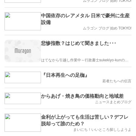
ムラゴン ブログ 始め TOKYO!
中国依存のレアメタル 日米で豪州に生産
設備
ムラゴン ブログ 始め TOKYO!
悲惨指数？はじめて聞きました･･･
はてなから引越し作業中～行政書士sukekiyo-kunの家族法など（仮）
『日本再生への足枷』
若者たちへの伝言
からあげ・焼き鳥の価格動向と地域差
ニュースまとめブログ
金利が上がっても生活は苦しい？デフレ
脱却って誰のため？
まいにち！いいところ探ししようよ