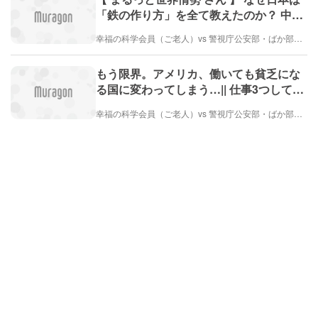
「鉄の作り方」を全て教えたのか？ 中国
を怪物に変えてしまった新日鉄の誤算
幸福の科学会員（ご老人）vs 警視庁公安部・ばか部長（とても弱い）
と、知られざる復讐劇（1か月前）
もう限界。アメリカ、働いても貧乏にな
る国に変わってしまう…|| 仕事3つしても
生活が厳しいアメリカの現実…
幸福の科学会員（ご老人）vs 警視庁公安部・ばか部長（とても弱い）