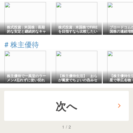
株式投資 : 米国株 : 長期
株式投資 : 米国株でFIRE
ブロードコム
的な安定と継続的なキャ
を目指すなら比較したい
国株の連続増
ッシュフローのために検
高配当・配当貴族・
める方法5選
討すべき高配当株3選
S&P500の違い
#
株主優待
株主優待で一風堂のラー
【株主優待生活】 おら
【株主優待生
メン♪忘れずに使い切れ
が蕎麦でちょいの呑みセ
星で帯広名物
た
ットとパリじゅわ とり皮
丼をいただき
串 (株)グルメ杵屋
[9850]
次へ
1
/
2