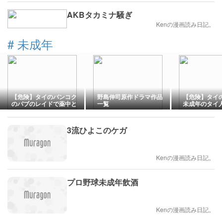
AKBタカミナ騒ぎ
Kenの漫画読み日記。
#
未成年
【危険】タイのバンコク
野島伸司原作ドラマ作品
【危険】タイ
のパブのレイドで薬中と
一覧
未成年のタイ
未成年！
に会った後に
件！
3流ひよこのケガ
Kenの漫画読み日記。
プロ野球未成年飲酒
Kenの漫画読み日記。