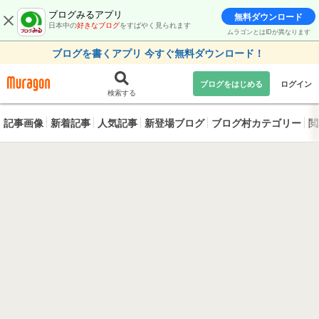
ブログみるアプリ
無料ダウンロード
日本中の
好きなブログ
をすばやく見られます
ムラゴンとはIDが異なります
ブログを書くアプリ 今すぐ無料ダウンロード！
ブログをはじめる
ログイン
検索する
記事画像
新着記事
人気記事
新登場ブログ
ブログ村カテゴリー
閲