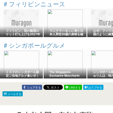
#
フィリピンニュース
フィリピン、初の観測ロ
マニラで○○をしに来た日
なぜ、フィリ
ケット打ち上げを2027年
本人男性38歳の身柄を確
国のように綺
バレンタインデーに予定
保！日本の裁判所から逮
整備されない
捕状
#
シンガポールグルメ
ミスドのシンガポール限
The Singapore-
シンガポール
定ご当地グルメ食レポ｜
Exclusive Mocchurin
ゅりんは、味
トップページ
Isn’t Just About Flavor:
い。日本と異
Mister Donut’s Strategy
戦略
Differences from Japan
シェアする
LINEする
はてブする
メールする