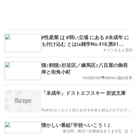
#性産業 は #弱い立場 にある #未成年 に
も付け込む とは(※雑学No.418,第81
週,2023/5/29(月)～,B.D.+275)
チリツモえん罪詩
猫>飼猫>杉並区／練馬区>八百屋の御長
寿と街角小町
HSS型HSP🌏Millieの脳内世界
「未成年」ドストエフスキー 岩波文庫
Toshiのエッセイと詩とおすすめ本と絵などのブログ by車戸都志春
懐かしい番組｢学校へいこう！｣
姫太郎…毎日一生懸命生きてますΣ(゜Д゜)