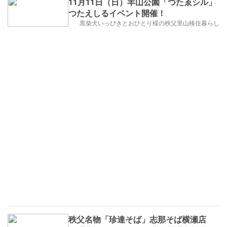
11月11日（日）羊山公園「つたゑシル」
つたえしるイベント開催！
黒柴犬いっぴきとおひとり様の秩父里山移住暮らし
秩父名物「珍達そば」志那そば横瀬店