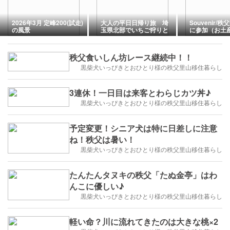
2026年3月 定峰200(試走)
大人の平日日帰り旅 埼
Souvenir/
の風景
玉県北部でいちご狩りと
に参加（お土
お豆腐ランチ
秩父食いしん坊レース継続中！！
黒柴犬いっぴきとおひとり様の秩父里山移住暮らし
3連休！一日目は来客とわらじカツ丼♪
黒柴犬いっぴきとおひとり様の秩父里山移住暮らし
予定変更！シニア犬は特に日差しに注意
ね！秩父は暑い！
黒柴犬いっぴきとおひとり様の秩父里山移住暮らし
たんたんタヌキの秩父「たぬ金亭」はわ
んこに優しい♪
黒柴犬いっぴきとおひとり様の秩父里山移住暮らし
軽い命？川に流れてきたのは大きな桃×2