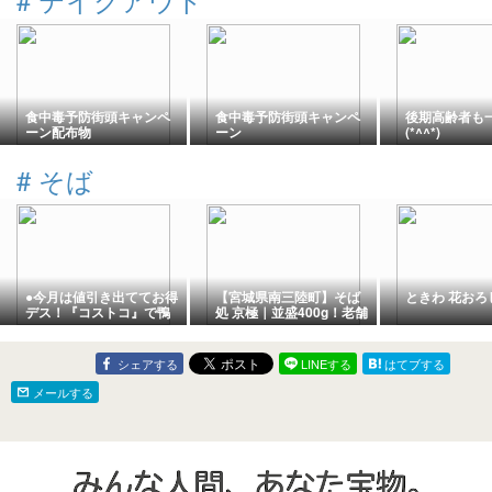
食中毒予防街頭キャンペ
食中毒予防街頭キャンペ
後期高齢者も
ーン配布物
ーン
(*^^*)
#
そば
●今月は値引き出ててお得
【宮城県南三陸町】そば
ときわ 花おろ
デス！『コストコ』で鴨
処 京極｜並盛400g！老舗
の旨味出た”霧しな 鴨だ
の手打ちそばがデカ盛り
しせいろ蕎麦”購入●
で絶品
シェアする
LINEする
はてブする
メールする