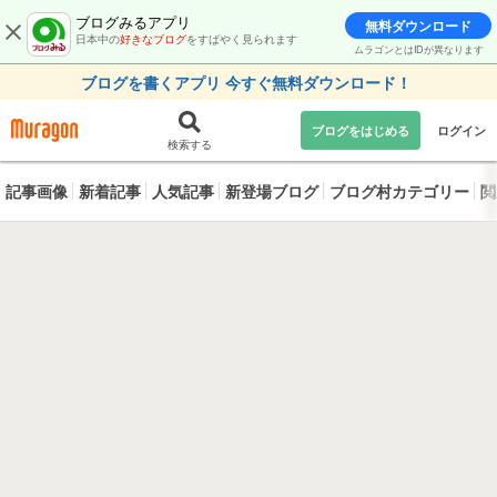
ブログみるアプリ
無料ダウンロード
日本中の
好きなブログ
をすばやく見られます
ムラゴンとはIDが異なります
ブログを書くアプリ 今すぐ無料ダウンロード！
ブログをはじめる
ログイン
検索する
記事画像
新着記事
人気記事
新登場ブログ
ブログ村カテゴリー
閲