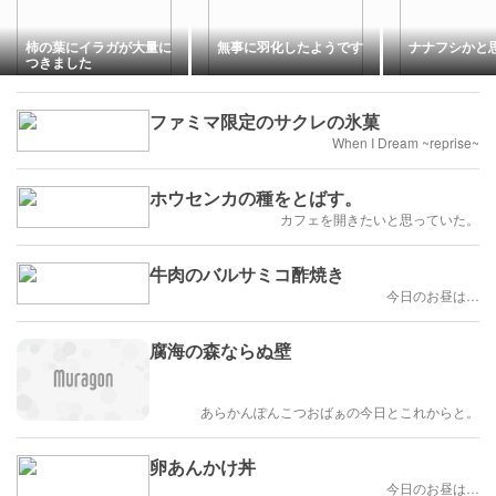
柿の葉にイラガが大量に
無事に羽化したようです
ナナフシかと
つきました
ファミマ限定のサクレの氷菓
When I Dream ~reprise~
ホウセンカの種をとばす。
カフェを開きたいと思っていた。
牛肉のバルサミコ酢焼き
今日のお昼は…
腐海の森ならぬ壁
あらかんぽんこつおばぁの今日とこれからと。
卵あんかけ丼
今日のお昼は…