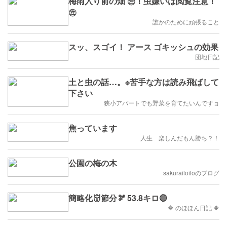
梅雨入り前の畑 ㊟！虫嫌いは閲覧注意！
㊟
誰かのために頑張ること
スッ、スゴイ！ アース ゴキッシュの効果
団地日記
土と虫の話…。※苦手な方は読み飛ばして
下さい
狭小アパートでも野菜を育てたいんですョ
焦っています
人生 楽しんだもん勝ち？！
公園の梅の木
sakurailoiloのブログ
簡略化👹節分🫘 53.8キロ🔴
🔶 のほほん日記 🔶