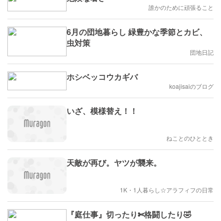
誰かのために頑張ること
6月の団地暮らし 緑豊かな季節とカビ、
虫対策
団地日記
ホシベッコウカギバ
koajisaiのブログ
いざ、模様替え！！
ねことのひととき
天敵が再び。ヤツが襲来。
1K・1人暮らし☆アラフィフの日常
『庭仕事』切ったり✄格闘したり🤣