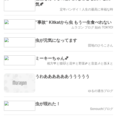
気🍂
定年バンザイ！人生の最高に幸福な時
”事故“ Kitkatから虫 もう一生食べれない
ムラゴン ブログ 始め TOKYO!
虫が元気になってます
団地のひろこさん
ミーキーちゃん💕
相方💙と猫🐱と花🌹と野菜🌽と音楽🎶と孫🤸と
うわああああああううううう
ゆるの適当ブログ
虫が現れた！
Sonouchiブログ