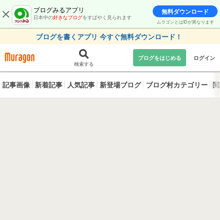
ブログみるアプリ
無料ダウンロード
日本中の
好きなブログ
をすばやく見られます
ムラゴンとはIDが異なります
ブログを書くアプリ 今すぐ無料ダウンロード！
ブログをはじめる
ログイン
検索する
記事画像
新着記事
人気記事
新登場ブログ
ブログ村カテゴリー
閲