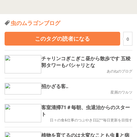
虫のムラゴンブログ
このタグの読者になる
0
チャリンコぎこぎこ昼から散歩です 五稜
郭タワーもパシャリとな
あのねのブログ
招かざる客..
星屑のワルツ
客室清掃71＃毎朝、虫退治からのスター
ト
日々の食&仕事のつぶやき日記**毎日更新を目指す
植物を育てるのは大変なことも虫🐛と病