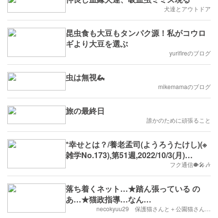
犬達とアウトドア
昆虫食も大豆もタンパク源！私がコウロ
ギより大豆を選ぶ
yurifireのブログ
虫は無視🦗
mikemamaのブログ
旅の最終日
誰かのために頑張ること
*幸せとは？/養老孟司(ようろうたけし)(※
雑学No.173),第51週,2022/10/3(月)
～,B.D.+29,
フク通信🐡🎤🎶
落ち着くネット…★踏ん張っている の
あ…★猫政指導…なん…
necokyuu29 保護猫さんと＋公園猫さん…