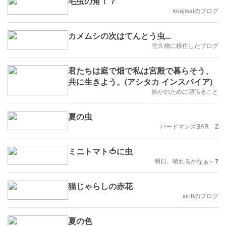
毛虫の角！？
koajisaiのブログ
カメムシの次はてんとう虫...
佐久穂に移住したブログ
君たちは庭で畑で私は宮殿で暮らそう、
共に生きよう。(アシタカ インスパイア)
誰かのために頑張ること
夏の虫
バードマンズBAR Z
ミニトマト🍅に虫
明日、晴れるかなぁ～❓️
猫じゃらしの赤花
sin8のブログ
夏の色