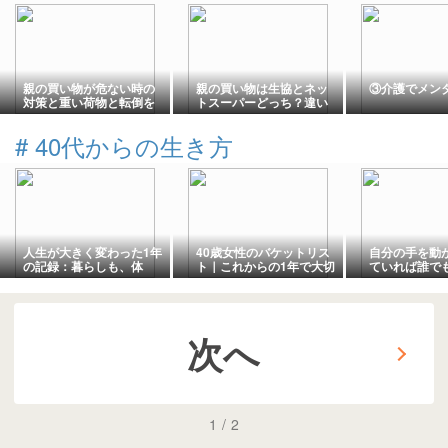
親の買い物が危ない時の
親の買い物は生協とネッ
③介護でメン
対策と重い荷物と転倒を
トスーパーどっち？違い
防ぐ安全な方法
と選び方を比較
#
40代からの生き方
人生が大きく変わった1年
40歳女性のバケットリス
自分の手を動
の記録：暮らしも、体
ト｜これからの1年で大切
ていれば誰で
も、心も少しずつ変わっ
にしたい私の目標
漫画が描ける
ていった
と思う
次へ
1
/
2