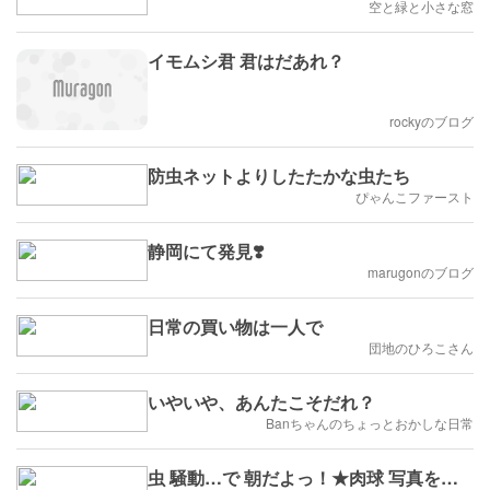
空と緑と小さな窓
イモムシ君 君はだあれ？
rockyのブログ
防虫ネットよりしたたかな虫たち
ぴゃんこファースト
静岡にて発見❣️
marugonのブログ
日常の買い物は一人で
団地のひろこさん
いやいや、あんたこそだれ？
Banちゃんのちょっとおかしな日常
虫 騒動…で 朝だよっ！★肉球 写真を…