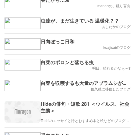
marionの、独り言🌼
虫達が、まだ生きている 温暖化？？
あしたかのブログ
日向ぼっこ日和
koajisaiのブログ
白菜のポロンと落ちる虫
明日、晴れるかなぁ～❓️
白菜を収穫するも大量のアブラムシが...
佐久穂に移住したブログ
Hideの俳句・短歌 281 ＜ウイルス、社会
主義＞
Toshiのエッセイと詩とおすすめ本と絵などのブログ by車戸都志春