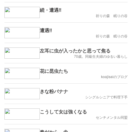
続・遭遇‼︎
祈りの森 眠りの谷
遭遇‼︎
祈りの森 眠りの谷
左耳に虫が入ったかと思って焦る
70歳。同級生夫婦のゆるい暮らし
花に昆虫たち
koajisaiのブログ
きな粉バナナ
シングルシニアで料理下手
こうして女は強くなる
センチメンタル同盟
春だから…🌼