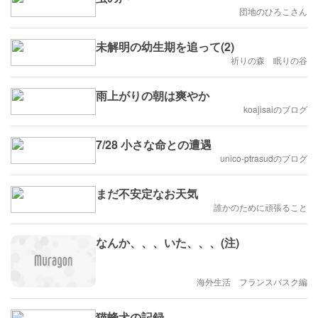
団地のひろこさん
未解明の幼生期を追って(2)
祈りの森 眠りの谷
雨上がりの朝は爽やか
koajisaiのブログ
7/28 小さな命との遭遇
unico-ptrasudのブログ
まだ不安定なお天気
誰かのために頑張ること
なんか、、、いた、、、(注)
海外生活 フランスバスク編
猫蜂犬の記録