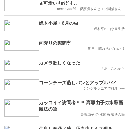
★可愛い ｷｮｳﾀﾞｲ…
necokyuu29 保護猫さんと＋公園猫さん…
姫木小屋・6月の虫
姫木平の山小屋生活
雨降りの隙間☔
明日、晴れるかなぁ～❓️
カメラ欲しくなった
さあ、これから
コーンチーズ蒸しパンとアップルパイ
シングルシニアで料理下手
カッコイイ訪問者＊＊ 高塚由子の水彩画
魔法の筆
高塚由子 の 水彩画 魔法の筆
仲良し血縁犬達、吸血虫ミミズ現る