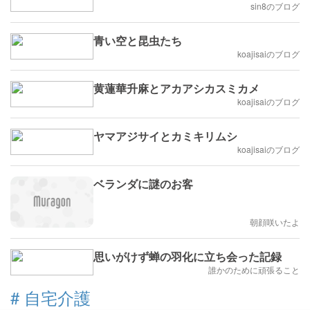
sin8のブログ
青い空と昆虫たち
koajisaiのブログ
黄蓮華升麻とアカアシカスミカメ
koajisaiのブログ
ヤマアジサイとカミキリムシ
koajisaiのブログ
ベランダに謎のお客
朝顔咲いたよ
思いがけず蝉の羽化に立ち会った記録
誰かのために頑張ること
#
自宅介護