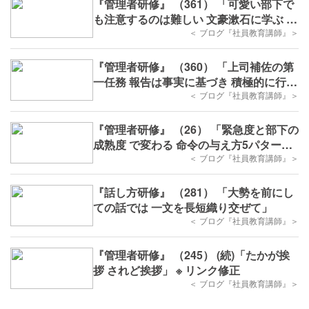
『管理者研修』 （361） 「可愛い部下で
も注意するのは難しい 文豪漱石に学ぶ 注
意の仕方」
＜ ブログ『社員教育講師』＞
『管理者研修』 （360） 「上司補佐の第
一任務 報告は事実に基づき 積極的に行お
う」
＜ ブログ『社員教育講師』＞
『管理者研修』 （26） 「緊急度と部下の
成熟度 で変わる 命令の与え方5パター
ン」
＜ ブログ『社員教育講師』＞
『話し方研修』 （281） 「大勢を前にし
ての話では 一文を長短織り交ぜて」
＜ ブログ『社員教育講師』＞
『管理者研修』 （245） (続)「たかが挨
拶 されど挨拶」 ※ リンク修正
＜ ブログ『社員教育講師』＞