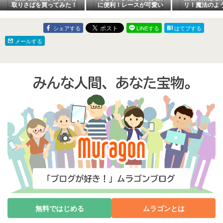
取りさばを買ってみた！
に便利！レースが可愛い
リ！魔法のよ
サイズ感や味を正直レビ
ミニ巾着♪( ´▽｀)
却機能付き＋
ュー
ストレスフリ
ち歩きたい日
シェアする
LINEする
はてブする
メールする
無料ではじめる
ムラゴンとは