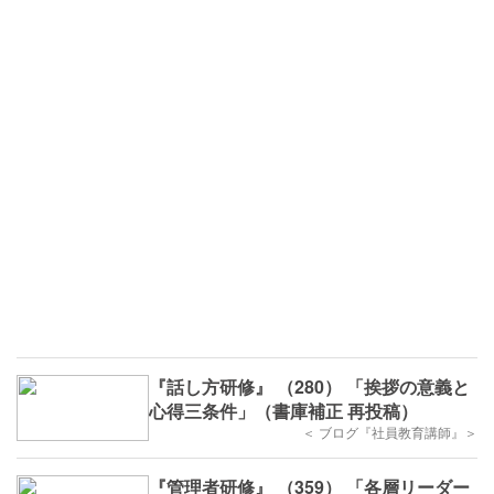
『話し方研修』 （280） 「挨拶の意義と
心得三条件」（書庫補正 再投稿）
＜ ブログ『社員教育講師』＞
『管理者研修』 （359） 「各層リーダー