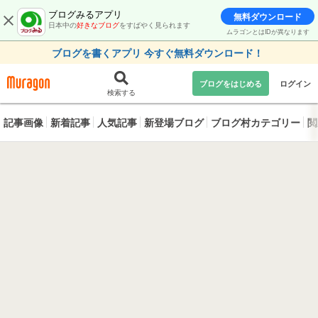
ブログみるアプリ
無料ダウンロード
日本中の
好きなブログ
をすばやく見られます
ムラゴンとはIDが異なります
ブログを書くアプリ 今すぐ無料ダウンロード！
ブログをはじめる
ログイン
検索する
記事画像
新着記事
人気記事
新登場ブログ
ブログ村カテゴリー
閲