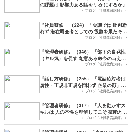
の課題は 影響力ある話を いかにするか」
＜ ブログ『社員教育講師』＞
『社員研修』 （224） 「会議では 批判恐
れず 潜在司会者としての 役割を果たそ
う」
＜ ブログ『社員教育講師』＞
『管理者研修』 （346） 「部下の自発性
（ヤル気）を促す 創意ある命令の与え
方」
＜ ブログ『社員教育講師』＞
『話し方研修』 （255） 「電話応対者は
属性・正規非正規を問わず 企業の顔」
（その1）
＜ ブログ『社員教育講師』＞
『管理者研修』 （317） 「人を動かすス
キルは 人の本性を理解してこそ 技能とな
る」
＜ ブログ『社員教育講師』＞