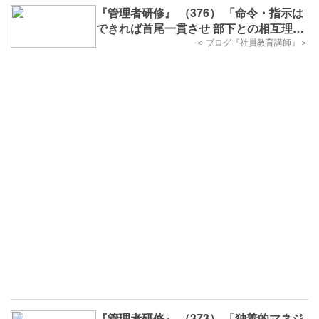
『管理者研修』 （376） 「命令・指示は
できれば首尾一貫させ 部下との相互理解
を図ろう」
＜ ブログ『社員教育講師』＞
『管理者研修』 （373） 「独善的マネジ