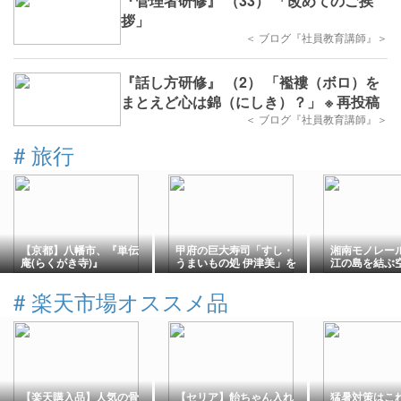
『管理者研修』 （33） 「改めてのご挨
拶」
＜ ブログ『社員教育講師』＞
『話し方研修』 （2） 「襤褸（ボロ）を
まとえど心は錦（にしき）？」 ※ 再投稿
＜ ブログ『社員教育講師』＞
#
旅行
【京都】八幡市、『単伝
甲府の巨大寿司「すし・
湘南モノレー
庵(らくがき寺)』
うまいもの処 伊津美」を
江の島を結ぶ
実食レビュー｜デカすし
（松）の迫力・料金・混
#
楽天市場オススメ品
雑状況
【楽天購入品】人気の骨
【セリア】飴ちゃん入れ
猛暑対策はこ