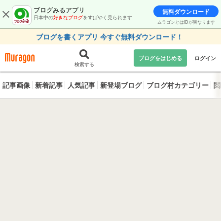
ブログみるアプリ
無料ダウンロード
日本中の
好きなブログ
をすばやく見られます
ムラゴンとはIDが異なります
ブログを書くアプリ 今すぐ無料ダウンロード！
ブログをはじめる
ログイン
検索する
記事画像
新着記事
人気記事
新登場ブログ
ブログ村カテゴリー
閲