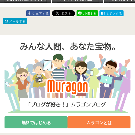
トパクナム） 大仏撮影
&#38; Tom Yum 2
ニワート
スポットのカフェ
シェアする
LINEする
はてブする
メールする
無料ではじめる
ムラゴンとは