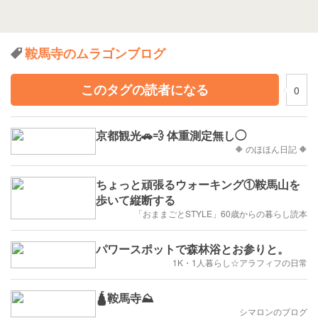
鞍馬寺のムラゴンブログ
このタグの読者になる
0
京都観光🚗💨 体重測定無し◯
🔶 のほほん日記 🔶
ちょっと頑張るウォーキング①鞍馬山を
歩いて縦断する
「おままごとSTYLE」60歳からの暮らし読本
パワースポットで森林浴とお参りと。
1K・1人暮らし☆アラフィフの日常
🛕鞍馬寺⛰
シマロンのブログ