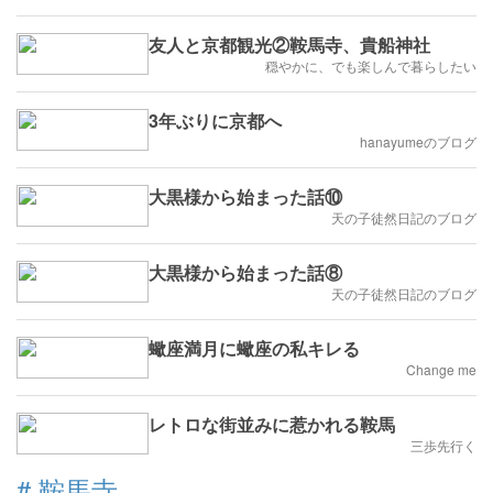
友人と京都観光②鞍馬寺、貴船神社
穏やかに、でも楽しんで暮らしたい
3年ぶりに京都へ
hanayumeのブログ
大黒様から始まった話⑩
天の子徒然日記のブログ
大黒様から始まった話⑧
天の子徒然日記のブログ
蠍座満月に蠍座の私キレる
Change me
レトロな街並みに惹かれる鞍馬
三歩先行く
#
鞍馬寺