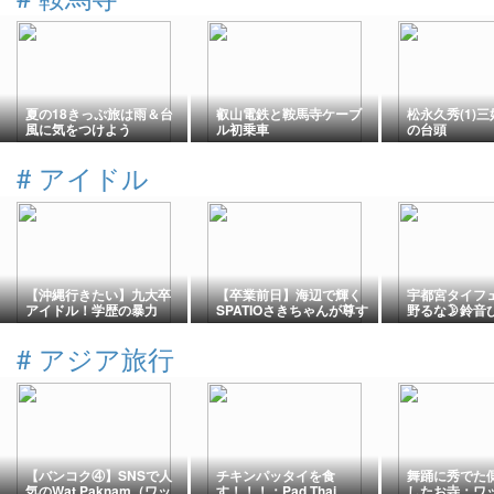
夏の18きっぷ旅は雨＆台
叡山電鉄と鞍馬寺ケーブ
松永久秀(1)
風に気をつけよう
ル初乗車
の台頭
#
アイドル
【沖縄行きたい】九大卒
【卒業前日】海辺で輝く
宇都宮タイフェ
アイドル！学歴の暴力
SPATIOさきちゃんが尊す
野るな🌛鈴音
「みんとみん」ちゃん水
ぎた…｜大分アイドルビ
谷似翔平&鈴
着チェキは、宝物✨
ーチ撮影会
誠也🎤ナイン
#
アジア旅行
都宮市〕宇都
スティバル202
【バンコク④】SNSで人
チキンパッタイを食
舞踊に秀でた
気のWat Paknam（ワッ
す！！！：Pad Thai
したお寺：ワッ