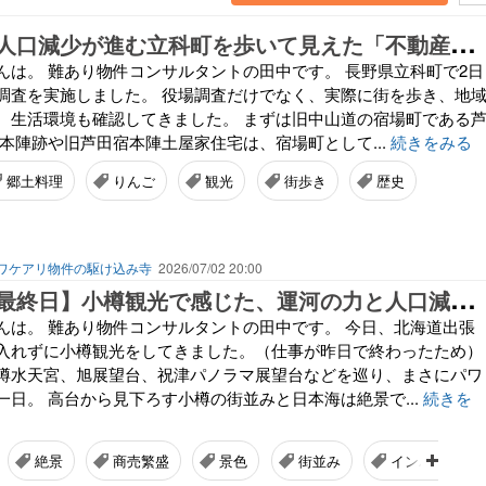
【
現地調査】人口減少が進む立科町を歩いて見えた「不動産」と「地域の未来」
んは。 難あり物件コンサルタントの田中です。 長野県立科町で2日
調査を実施しました。 役場調査だけでなく、実際に街を歩き、地
、生活環境も確認してきました。 まずは旧中山道の宿場町である
本陣跡や旧芦田宿本陣土屋家住宅は、宿場町として...
続きをみる
郷土料理
りんご
観光
街歩き
歴史
ワケアリ物件の駆け込み寺
2026/07/02 20:00
【
北海道出張最終日】小樽観光で感じた、運河の力と人口減少の現実
んは。 難あり物件コンサルタントの田中です。 今日、北海道出張
入れずに小樽観光をしてきました。（仕事が昨日で終わったため）
樽水天宮、旭展望台、祝津パノラマ展望台などを巡り、まさにパワ
一日。 高台から見下ろす小樽の街並みと日本海は絶景で...
続きを
絶景
商売繁盛
景色
街並み
インバウンド