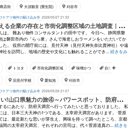
商店街
大須観音 (寶生院)
刈谷市
ワケアリ物件の駆け込み寺
2026/05/27 21:33
地
域経済を支える企業の存在と市街化調整区域の土地調査｜磐田市・東郷町出張記
んは。 難あり物件コンサルタントの田中です。 今日へ、静岡県磐
 朝は磐田市内の「らっ衆」さんで海老しおラーメンをいただいてか
した。 役所の開庁前には、見付天神（見付天神矢奈比賣神社）や
神社を訪問し、地域の歴史や文化にも触れることができ...
続きをみ
トヨタ
市街化調整区域
味噌かつ
自然
旧見付学校
愛知池
刈谷市
ワケアリ物件の駆け込み寺
2026/05/26 21:07
美
味しい!楽しい!山口県魅力の旅④～パワースポット、防府天満宮へ。
するにあたり、防府天満宮へ行ってみたいと思っておりました。 
には、日本三大天神の1つである、太宰府天満宮があります。 菅原
ては、最近新たな思いが芽生え、興味を持って調べたところ、京都
福岡の太宰府天満宮、それぞれの宮司は、代々菅原道真の...
続きを