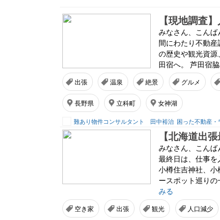
みなさん、こんば
間にわたり不動産
の歴史や観光資源
田宿へ。 芦田宿脇
出張
温泉
絶景
グルメ
長野県
立科町
女神湖
難あり物件コンサルタント 田中裕治
困った不動産・
みなさん、こんば
最終日は、仕事を
小樽住吉神社、小
ースポット巡りの
みる
空き家
出張
観光
人口減少