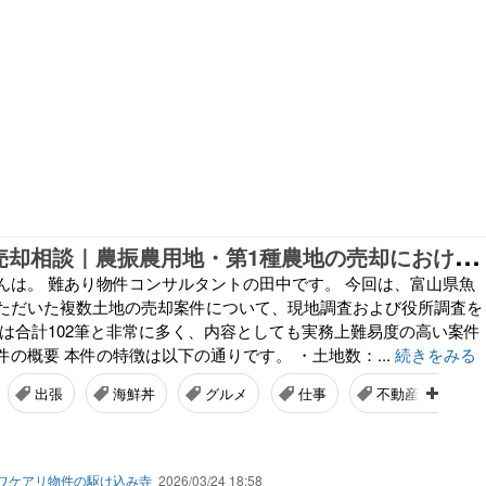
1
02筆の農地売却相談｜農振農用地・第1種農地の売却における課題と実務対応（富山県魚津市）
んは。 難あり物件コンサルタントの田中です。 今回は、富山県魚
ただいた複数土地の売却案件について、現地調査および役所調査を
象は合計102筆と非常に多く、内容としても実務上難易度の高い案件
の概要 本件の特徴は以下の通りです。 ・土地数：...
続きをみる
出張
海鮮丼
グルメ
仕事
不動産トラブル
ワケアリ物件の駆け込み寺
2026/03/24 18:58