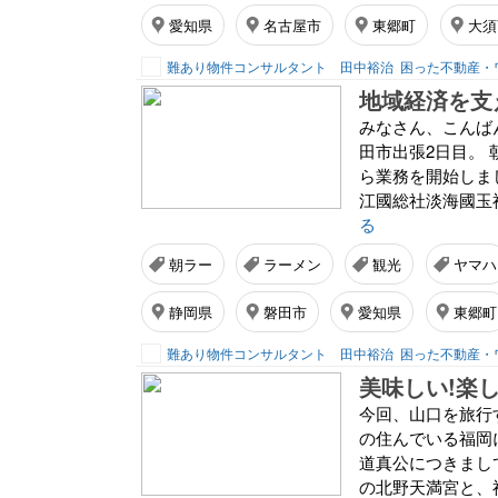
愛知県
名古屋市
東郷町
大須
難あり物件コンサルタント 田中裕治
困った不動産・
みなさん、こんば
田市出張2日目。
ら業務を開始しま
江國総社淡海國玉
る
朝ラー
ラーメン
観光
ヤマハ
静岡県
磐田市
愛知県
東郷町
難あり物件コンサルタント 田中裕治
困った不動産・
今回、山口を旅行
の住んでいる福岡
道真公につきまし
の北野天満宮と、