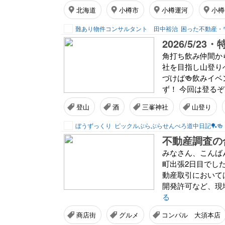
北海道
小樽市
小樽運河
小樽
難あり物件コンサルタント 田中裕治
困った不動産・
2026/5/
角打ち飲み仲間か
社を目指し山登り
づけば🍻飲みイベ
ず！ 今回は登るぞ
登山
酒
三峯神社
山登り
ぼうずっくり
ピックルぶらぶらせんべろ道中日記🏓🍻
みなさん、こんば
町出張2日目でし
動産取引において
開発許可など、現
る
商店街
グルメ
コンパル 大須本店