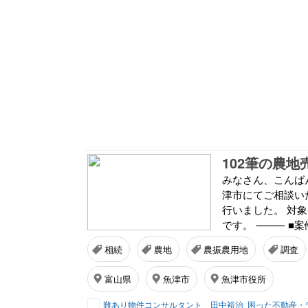
みなさん、こんば
津市にてご相談い
行いました。 対
です。 ⸻ ■案件
相続
農地
農振農用地
調査
富山県
魚津市
魚津市役所
難あり物件コンサルタント 田中裕治
困った不動産・