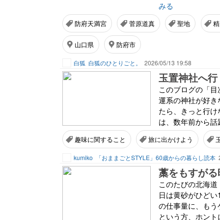
みる
防府天満宮
菅原道真
聖地
精
山口県
防府市
白狐
白狐のひとりごと。
2026/05/13 19:58
玉置神社へ行
このブログの「目次
運系の神社が好き
たら、きっと行け
は、数年前から話題
趣味に関すること
旅に出かけよう
kumiko
「おままごとSTYLE」60歳からの暮らし読本
藁をもすがる
このたびの北海道
日は黄砂がひどい
の仕事量に、もう
という方、ホントに