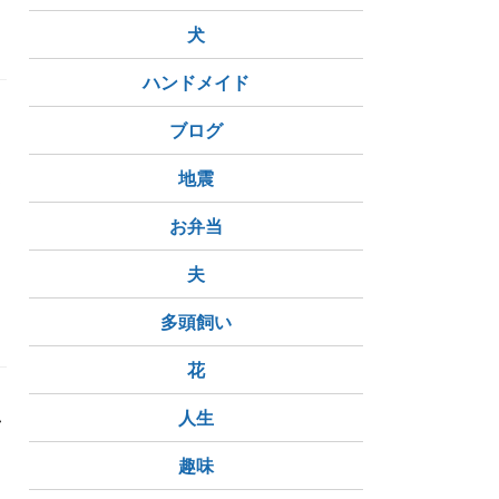
犬
ハンドメイド
ブログ
遠
地震
お弁当
参拝
夫
多頭飼い
花
私
人生
趣味