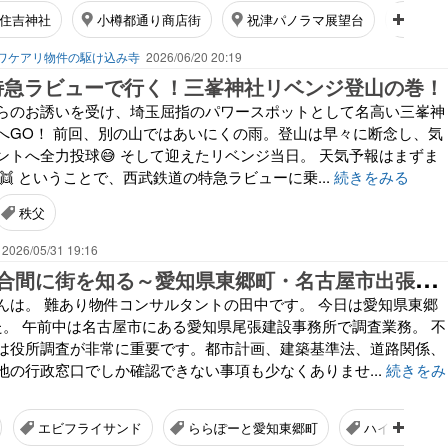
住吉神社
小樽都通り商店街
祝津パノラマ展望台
旧国
ワケアリ物件の駆け込み寺
2026/06/20 20:19
23・特急ラビューで行く！三峯神社リベンジ登山の巻！
らのお誘いを受け、埼玉屈指のパワースポットとして名高い三峯神
へGO！ 前回、別の山ではあいにくの雨。登山は早々に断念し、気
ントへ全力投球😅 そして迎えたリベンジ当日。 天気予報はまずま
👯 ということで、西武鉄道の特急ラビューに乗...
続きをみる
秩父
2026/05/31 19:16
不
動産調査の合間に街を知る～愛知県東郷町・名古屋市出張2日目～
んは。 難あり物件コンサルタントの田中です。 今日は愛知県東郷
た。 午前中は名古屋市にある愛知県尾張建設事務所で調査業務。 不
は役所調査が非常に重要です。都市計画、建築基準法、道路関係、
地の行政窓口でしか確認できない事項も少なくありませ...
続きをみ
エビフライサンド
ららぽーと愛知東郷町
ハイウェイオ