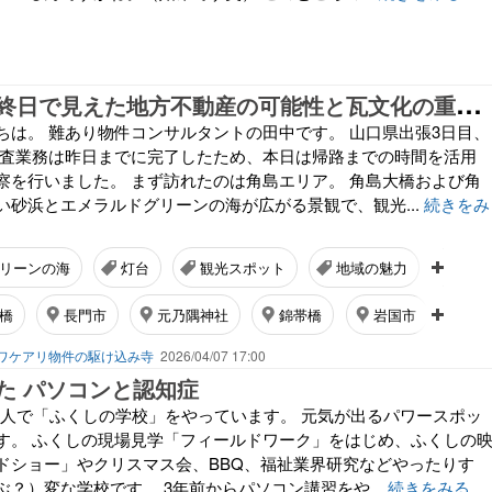
山
口県出張最終日で見えた地方不動産の可能性と瓦文化の重要性
ちは。 難あり物件コンサルタントの田中です。 山口県出張3日目、
調査業務は昨日までに完了したため、本日は帰路までの時間を活用
察を行いました。 まず訪れたのは角島エリア。 角島大橋および角
い砂浜とエメラルドグリーンの海が広がる景観で、観光...
続きをみ
リーンの海
灯台
観光スポット
地域の魅力
出張
橋
長門市
元乃隅神社
錦帯橋
岩国市
ワケアリ物件の駆け込み寺
2026/04/07 17:00
た パソコンと認知症
O法人で「ふくしの学校」をやっています。 元気が出るパワースポッ
す。 ふくしの現場見学「フィールドワーク」をはじめ、ふくしの
ドショー」やクリスマス会、BBQ、福祉業界研究などやったりす
？）変な学校です。 3年前からパソコン講習をや...
続きをみる