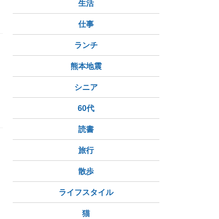
生活
鉄手宮線
仕事
ランチ
熊本地震
シニア
60代
読書
旅行
散歩
ライフスタイル
アシス刈谷
ソウルフード
藁焼き
歴史ある土地
猫