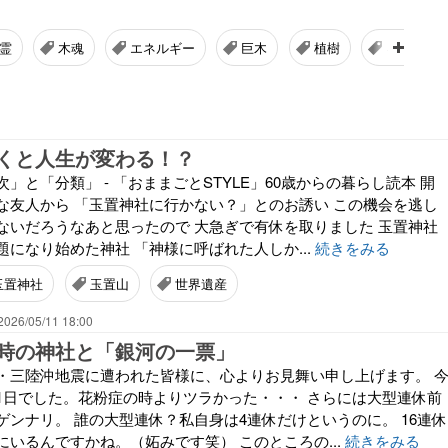
霊
木魂
エネルギー
巨木
植樹
キソケイ
くと人生が変わる！？
」と「分類」 - 「おままごとSTYLE」60歳からの暮らし読本 開
な友人から 「玉置神社に行かない？」とのお誘い この機会を逃し
ないだろうなあと思ったので 大急ぎで有休を取りました 玉置神社
になり始めた神社 「神様に呼ばれた人しか...
続きをみる
玉置神社
玉置山
世界遺産
2026/05/11 18:00
時の神社と「銀河の一票」
・三陸沖地震に遭われた皆様に、心よりお見舞い申し上げます。 
1日でした。花粉症の時よりツラかった・・・ さらには大型連休前
ゲンナリ。 誰の大型連休？私自身は4連休だけというのに。 16連休
いるんですかね。（妬みです笑） このところの...
続きをみる