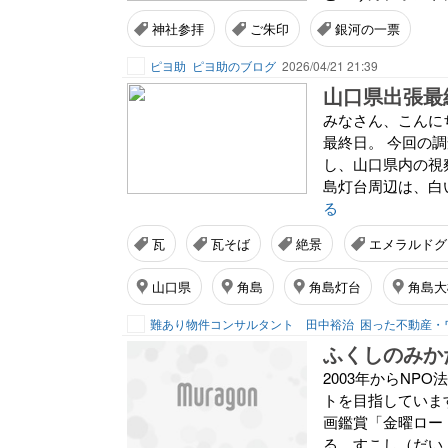
神社参拝
ご朱印
銀河の一票
ピヨ助
ピヨ助のブログ
2026/04/21 21:39
みなさん、こんに
最終日。 今回の
し、山口県内の視
島灯台周辺は、白
る
瓦
瓦そば
絶景
エメラルドグ
山口県
角島
角島灯台
角島大
難あり物件コンサルタント 田中裕治
困った不動産・
ふくしのみか
2003年からNP
トを目指していま
画鑑賞「金曜ロー
る、すこし（だいぶ