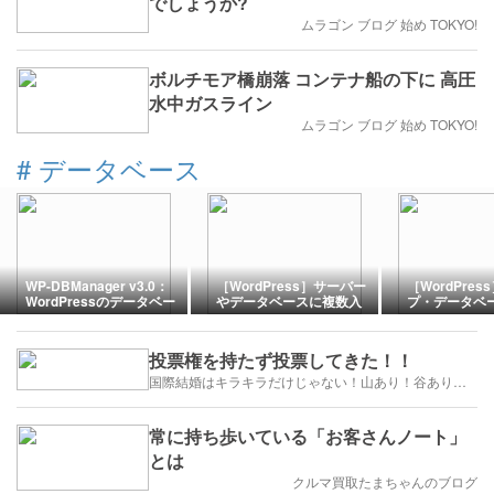
でしょうか?
ムラゴン ブログ 始め TOKYO!
ボルチモア橋崩落 コンテナ船の下に 高圧
水中ガスライン
ムラゴン ブログ 始め TOKYO!
#
データベース
WP-DBManager v3.0：
［WordPress］サーバー
［WordPre
WordPressのデータベー
やデータベースに複数入
プ・データベー
スの管理ができる
るワードプレスを削除す
8.0へのバー
るには？
投票権を持たず投票してきた！！
国際結婚はキラキラだけじゃない！山あり！谷あり！闇もある！？
常に持ち歩いている「お客さんノート」
とは
クルマ買取たまちゃんのブログ