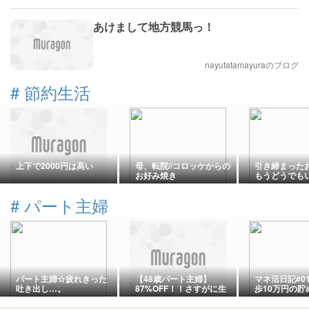
あけまして地方競馬っ！
nayutatamayuraのブログ
#
節約生活
上下で2000円は高い
母、転院//コロッケからの
引き締まった
お好み焼き
もうどうでも
#
パート主婦
パート主婦☆疲れきった
【48歳パート主婦】
マネ活日記#0
吐き出し…。
87%OFF！！さすがに生
歩10万円の貯
活に支障が出てきた