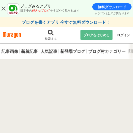
ブログみるアプリ
無料ダウンロード
日本中の
好きなブログ
をすばやく見られます
ムラゴンとはIDが異なります
ブログを書くアプリ 今すぐ無料ダウンロード！
ブログをはじめる
ログイン
検索する
記事画像
新着記事
人気記事
新登場ブログ
ブログ村カテゴリー
閲