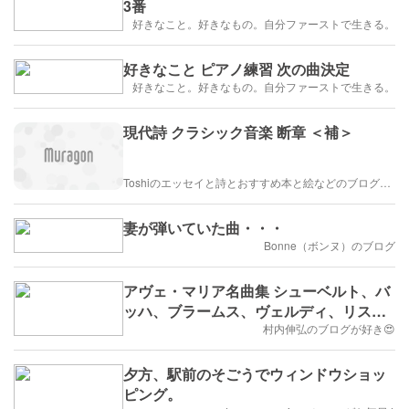
3番
好きなこと。好きなもの。自分ファーストで生きる。
好きなこと ピアノ練習 次の曲決定
好きなこと。好きなもの。自分ファーストで生きる。
現代詩 クラシック音楽 断章 ＜補＞
Toshiのエッセイと詩とおすすめ本と絵などのブログ by車戸都志春
妻が弾いていた曲・・・
Bonne（ボンヌ）のブログ
アヴェ・マリア名曲集 シューベルト、バ
ッハ、ブラームス、ヴェルディ、リスト
など 10人の作曲家によるCD
村内伸弘のブログが好き😍
夕方、駅前のそごうでウィンドウショッ
ピング。