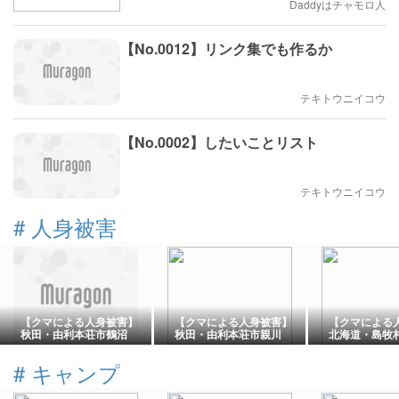
Daddyはチャモロ人
【No.0012】リンク集でも作るか
テキトウニイコウ
【No.0002】したいことリスト
テキトウニイコウ
#
人身被害
【クマによる人身被害】
【クマによる人身被害】
【クマによる
秋田・由利本荘市鶴沼
秋田・由利本荘市親川
北海道・島牧
【鉢合わせ・転倒】
【ニンニク干し中】
のハンター】
#
キャンプ