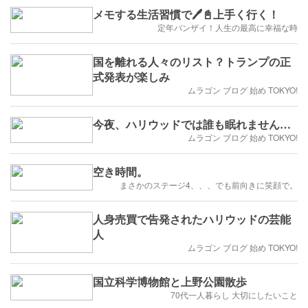
メモする生活習慣で🖊📓上手く行く！
定年バンザイ！人生の最高に幸福な時
国を離れる人々のリスト？トランプの正
式発表が楽しみ
ムラゴン ブログ 始め TOKYO!
今夜、ハリウッドでは誰も眠れません…
ムラゴン ブログ 始め TOKYO!
空き時間。
まさかのステージ4、、、でも前向きに笑顔で。
人身売買で告発されたハリウッドの芸能
人
ムラゴン ブログ 始め TOKYO!
国立科学博物館と上野公園散歩
70代一人暮らし 大切にしたいこと