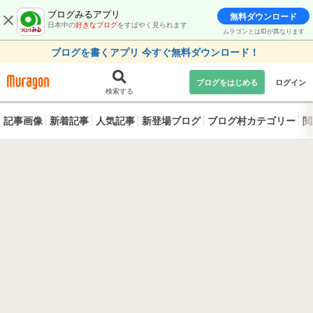
ブログみるアプリ
無料ダウンロード
日本中の
好きなブログ
をすばやく見られます
ムラゴンとはIDが異なります
ブログを書くアプリ 今すぐ無料ダウンロード！
ブログをはじめる
ログイン
検索する
記事画像
新着記事
人気記事
新登場ブログ
ブログ村カテゴリー
閲