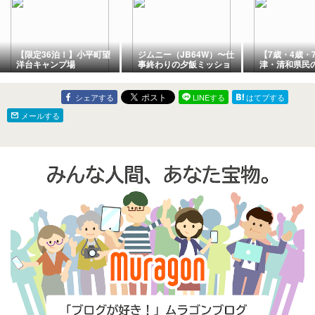
【限定36泊！】小平町望
ジムニー（JB64W）〜仕
【7歳・4歳・
洋台キャンプ場
事終わりの夕飯ミッショ
津・清和県民
ン🛺💭＆🏕️キャンプチェ
村｜家型vsキ
アの修復🪑〜
較！虫好き兄
ん連れキャン
シェアする
LINEする
はてブする
メールする