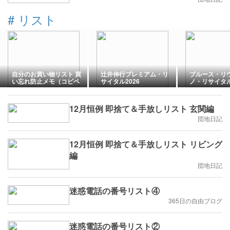
#
リスト
自分のお買い物リスト 買
辻井伸行プレミアム・リ
ブルース・リ
い忘れ防止メモ（コピペ
サイタル2026
ノ・リサイタ
可）
ューザ
12月恒例 即捨て＆手放しリスト 玄関編
団地日記
12月恒例 即捨て＆手放しリスト リビング
編
団地日記
迷惑電話の番号リスト④
365日の自由ブログ
迷惑電話の番号リスト②