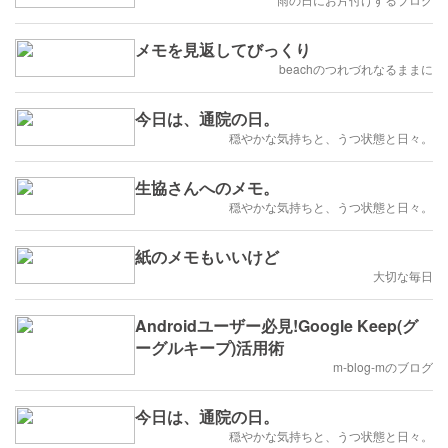
メモを見返してびっくり
beachのつれづれなるままに
今日は、通院の日。
穏やかな気持ちと、うつ状態と日々。
生協さんへのメモ。
穏やかな気持ちと、うつ状態と日々。
紙のメモもいいけど
大切な毎日
Androidユーザー必見!Google Keep(グ
ーグルキープ)活用術
m-blog-mのブログ
今日は、通院の日。
穏やかな気持ちと、うつ状態と日々。