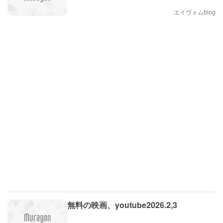
エイヴォムblog
無料の映画、youtube2026.2,3