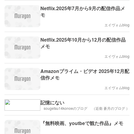
Netflix.2025年7月から9月の配信作品メ
モ
エイヴォムblog
Netflix.2025年10月から12月の配信作品
メモ
エイヴォムblog
Amazonプライム・ビデオ 2025年12月配
信作メモ
エイヴォムblog
記憶にない
sougetsu14konoeのブログ （近衛 蒼月のブログ ）
『無料映画、youtbeで観た作品』メモ