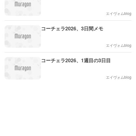
エイヴォムblog
コーチェラ2026、3日間メモ
エイヴォムblog
コーチェラ2026、1週目の3日目
エイヴォムblog