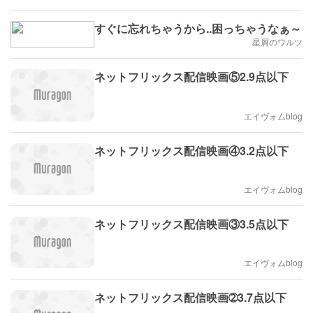
すぐに忘れちゃうから..困っちゃうなぁ～
星屑のワルツ
ネットフリックス配信映画⑤2.9点以下
エイヴォムblog
ネットフリックス配信映画④3.2点以下
エイヴォムblog
ネットフリックス配信映画③3.5点以下
エイヴォムblog
ネットフリックス配信映画➁3.7点以下