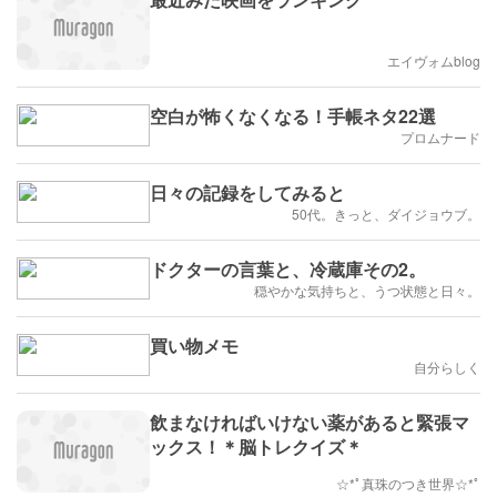
エイヴォムblog
空白が怖くなくなる！手帳ネタ22選
プロムナード
日々の記録をしてみると
50代。きっと、ダイジョウブ。
ドクターの言葉と、冷蔵庫その2。
穏やかな気持ちと、うつ状態と日々。
買い物メモ
自分らしく
飲まなければいけない薬があると緊張マ
ックス！＊脳トレクイズ＊
☆*ﾟ真珠のつき世界☆*ﾟ