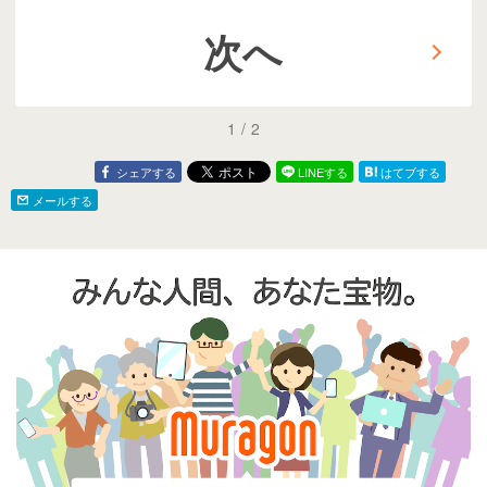
画像付きで紹
次へ
1
/
2
シェアする
LINEする
はてブする
メールする