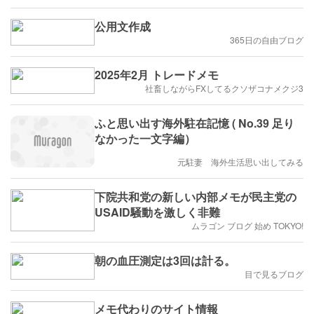
公用文作成
365日の自由ブログ
2025年2月 トレードメモ
社畜しながらFXしてるクソザコナメクジ3
ふと思い出す海外駐在記憶 ( No.39 足り
なかった一文字編）
元駐妻 海外生活思い出してみる
下院共和党の新しい内部メモが民主党の
USAID騒動を激しく非難
ムラゴン ブログ 始め TOKYO!
朝の血圧測定は3回は計る。
目で見るブログ
メモ代わりのサイト情報