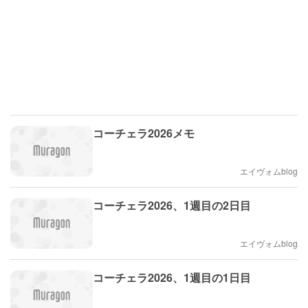
コーチェラ2026メモ
エイヴォムblog
コーチェラ2026、1週目の2日目
エイヴォムblog
コーチェラ2026、1週目の1日目