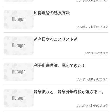
ソルボンヌK子のブログ
所得理論の勉強方法
ソルボンヌK子のブログ
🍂今日やることリスト🍂
シマロンのブログ
利子所得理論、覚えてきた！
ソルボンヌK子のブログ
源泉徴収と、源泉分離課税が混ざる～。
ソルボンヌK子のブログ