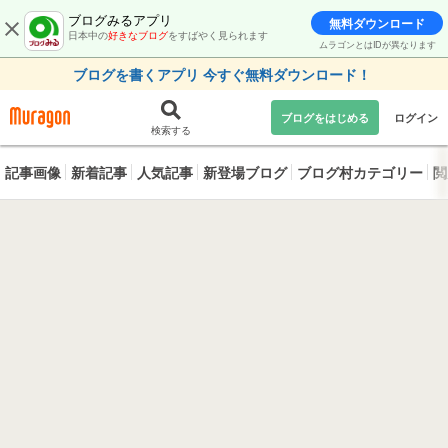
ブログみるアプリ
無料ダウンロード
日本中の
好きなブログ
をすばやく見られます
ムラゴンとはIDが異なります
ブログを書くアプリ 今すぐ無料ダウンロード！
ブログをはじめる
ログイン
検索する
記事画像
新着記事
人気記事
新登場ブログ
ブログ村カテゴリー
閲