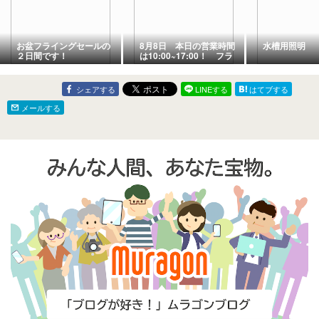
お盆フライングセールの
8月8日 本日の営業時間
水槽用照明
２日間です！
は10:00~17:00！ フラ
イングお盆セール２日間
限定！
シェアする
LINEする
はてブする
メールする