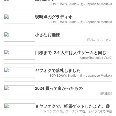
SOMEDAY's Studio～改～Japanese Medaka
現時点のグラディオ
SOMEDAY's Studio～改～Japanese Medaka
小さなお雛様
団地のひろこさん
目標まで−2.4 人生は人生ゲームと同じ
kanrekibanzaiのブログ
ヤフオクで落札しました
SOMEDAY's Studio～改～Japanese Medaka
2024 買って良かったもの
団地日記
＃ヤフオクで、軽四ゲットしたよ🎵。😅
トランプ78歳、プーチン72歳、オイラ7月で76歳