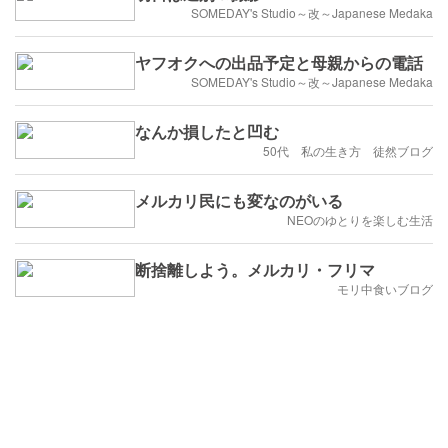
SOMEDAY's Studio～改～Japanese Medaka
ヤフオクへの出品予定と母親からの電話
SOMEDAY's Studio～改～Japanese Medaka
なんか損したと凹む
50代 私の生き方 徒然ブログ
メルカリ民にも変なのがいる
NEOのゆとりを楽しむ生活
断捨離しよう。メルカリ・フリマ
モリ中食いブログ