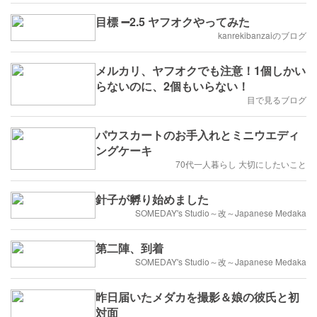
目標 ➖2.5 ヤフオクやってみた
kanrekibanzaiのブログ
メルカリ、ヤフオクでも注意！1個しかい
らないのに、2個もいらない！
目で見るブログ
パウスカートのお手入れとミニウエディ
ングケーキ
70代一人暮らし 大切にしたいこと
針子が孵り始めました
SOMEDAY's Studio～改～Japanese Medaka
第二陣、到着
SOMEDAY's Studio～改～Japanese Medaka
昨日届いたメダカを撮影＆娘の彼氏と初
対面