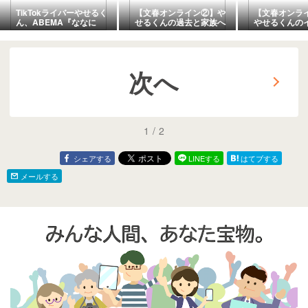
TikTokライバーやせるく
【文春オンライン②】や
【文春オンラ
ん、ABEMA『ななに
せるくんの過去と家族へ
やせるくんの
ー』に出演！ファンとし
の想い｜配信から伝わっ
ーを読んで感
て夢が叶った瞬間
ていた優しさの理由
配信では見え
力と魅力
次へ
1
/
2
シェアする
LINEする
はてブする
メールする