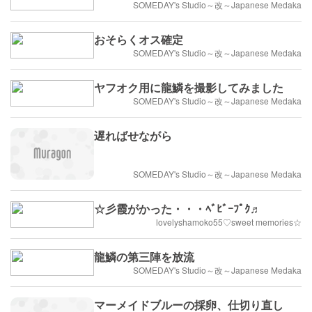
SOMEDAY's Studio～改～Japanese Medaka
おそらくオス確定
SOMEDAY's Studio～改～Japanese Medaka
ヤフオク用に龍鱗を撮影してみました
SOMEDAY's Studio～改～Japanese Medaka
遅ればせながら
SOMEDAY's Studio～改～Japanese Medaka
☆彡霞がかった・・・ﾍﾞﾋﾞｰﾌﾟｸ♬
lovelyshamoko55♡sweet memories☆
龍鱗の第三陣を放流
SOMEDAY's Studio～改～Japanese Medaka
マーメイドブルーの採卵、仕切り直し