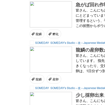
急がば回れ作
皆さん、こんにちは
にとどまっていま
管理するという、
この状態からボウ
龍鱗
孵化
SOMEDAY
SOMEDAY's Studio～改～Japanese Meda
龍鱗の産卵数
皆さん、こんにちは
しています。 指
きくなったり、交
卵は、1日分ずつ別
龍鱗
産卵
SOMEDAY
SOMEDAY's Studio～改～Japanese Meda
少し採卵出来
皆さん、こんにちは