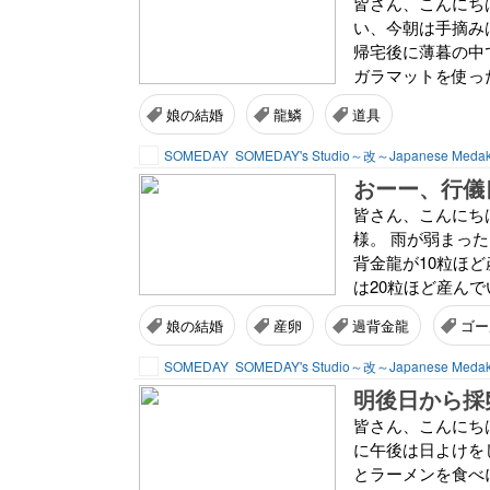
皆さん、こんにちは
い、今朝は手摘み
帰宅後に薄暮の中
ガラマットを使っ
娘の結婚
龍鱗
道具
SOMEDAY
SOMEDAY's Studio～改～Japanese Meda
おーー、行儀
皆さん、こんにちは
様。 雨が弱まっ
背金龍が10粒ほ
は20粒ほど産んで
娘の結婚
産卵
過背金龍
ゴー
SOMEDAY
SOMEDAY's Studio～改～Japanese Meda
明後日から採
皆さん、こんにちは
に午後は日よけを
とラーメンを食べ