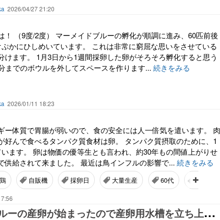
ka
2026/04/27 21:20
！ （9度/2度） マーメイドブルーの孵化が順調に進み、60匹前後
けぷかにひしめいています。 これは非常に窮屈な思いをさせている
分けます。 1月3日から1週間採卵した卵がそろそろ孵化すると思う
分までのボウルを外してスペースを作ります...
続きをみる
ka
2026/01/11 18:23
ギー体質で胃腸が弱いので、食の安全には人一倍気を遣います。 
が好んで食べるタンパク質食材は卵。 タンパク質摂取のために、1
ています。 卵は物価の優等生とも言われ、約30年もの間値上がりせ
供給されて来ました。 最近は鳥インフルの影響で...
続きをみる
鶏
自販機
採卵日
大量生産
60代
思った
17:56
マ
ーメイドブルーの産卵が始まったので産卵用水槽を立ち上げた