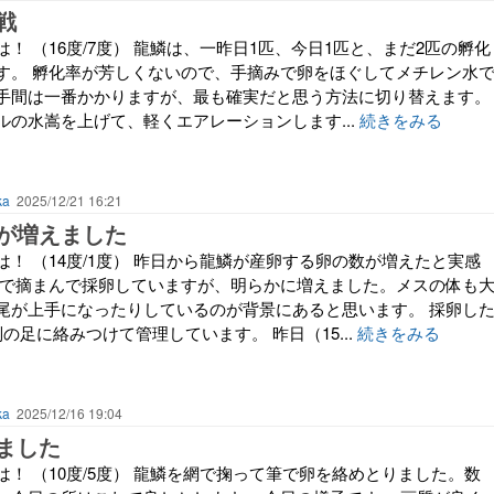
戦
！ （16度/7度） 龍鱗は、一昨日1匹、今日1匹と、まだ2匹の孵化
す。 孵化率が芳しくないので、手摘みで卵をほぐしてメチレン水
手間は一番かかりますが、最も確実だと思う方法に切り替えます。
ルの水嵩を上げて、軽くエアレーションします...
続きをみる
ka
2025/12/21 16:21
が増えました
！ （14度/1度） 昨日から龍鱗が産卵する卵の数が増えたと実感
先で摘まんで採卵していますが、明らかに増えました。メスの体も
尾が上手になったりしているのが背景にあると思います。 採卵し
の足に絡みつけて管理しています。 昨日（15...
続きをみる
ka
2025/12/16 19:04
ました
！ （10度/5度） 龍鱗を網で掬って筆で卵を絡めとりました。数