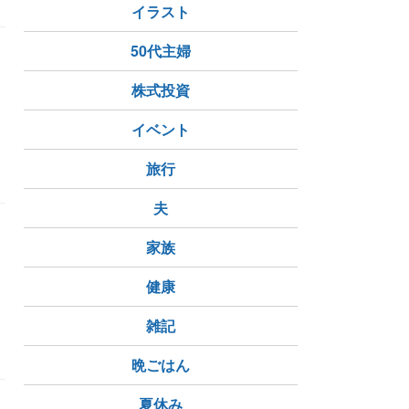
イラスト
50代主婦
株式投資
イベント
旅行
夫
肉
家族
健康
雑記
こと
晩ごはん
夏休み