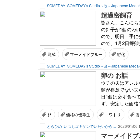
SOMEDAY
SOMEDAY's Studio～改～Japanese Meda
超過密飼育
皆さん、こんにちは
の針子が1個のわ
ので、明日二手に
ので、1月2日採卵
龍鱗
マーメイドブルー
孵化
SOMEDAY
SOMEDAY's Studio～改～Japanese Meda
卵の お話
ウチの夫はアレル
類が得意でない夫
日1個は必ず食べ
ず、安定した価格で
卵
価格の優等生
ニワトリ
養
とらひめ
いつもゴキゲンでいたいから…
2026/01/06 