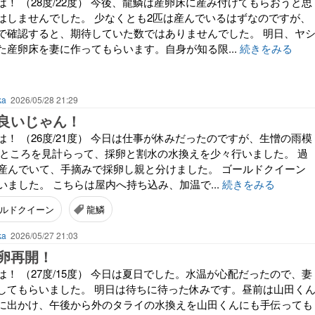
！ （28度/22度） 今後、龍鱗は産卵床に産み付けてもらおうと思
はしませんでした。 少なくとも2匹は産んでいるはずなのですが、
で確認すると、期待していた数ではありませんでした。 明日、ヤ
た産卵床を妻に作ってもらいます。自身が知る限...
続きをみる
ka
2026/05/28 21:29
良いじゃん！
！ （26度/21度） 今日は仕事が休みだったのですが、生憎の雨模
たところを見計らって、採卵と割水の水換えを少々行いました。 過
ど産んでいて、手摘みで採卵し親と分けました。 ゴールドクイーン
いました。 こちらは屋内へ持ち込み、加温で...
続きをみる
ルドクイーン
龍鱗
ka
2026/05/27 21:03
卵再開！
！ （27度/15度） 今日は夏日でした。水温が心配だったので、妻
してもらいました。 明日は待ちに待った休みです。昼前は山田く
に出かけ、午後から外のタライの水換えを山田くんにも手伝っても