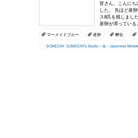
皆さん、こんにちは
した。 先ほど産
ス8匹を残しまし
産卵が滞っている
マーメイドブルー
産卵
孵化
SOMEDAY
SOMEDAY's Studio～改～Japanese Meda