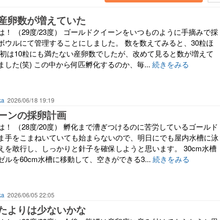
産卵数が増えていた
！ （29度/23度） ゴールドクイーンをいつものように手摘みで採
ボウルにて管理することにしました。 数を数えてみると、30粒ほ
最初は10粒にも満たない産卵数でしたが、改めて見ると数が増えて
した(笑) この中から何匹孵化するのか、毎...
続きをみる
ka
2026/06/18 19:19
ーンの採卵計画
！ （28度/20度） 孵化まで漕ぎつけるのに苦労しているゴールド
ま手をこまねいていても始まらないので、明日にでも屋内水槽に泳
えを敢行し、しっかりと針子を確保しようと思います。 30cm水槽
ルを60cm水槽に移動して、空きができる3...
続きをみる
ka
2026/06/05 22:05
たよりは少ないかな