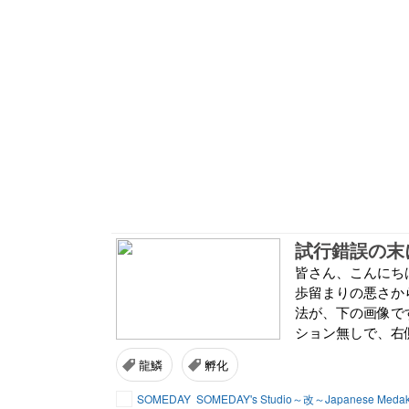
試行錯誤の末
皆さん、こんにちは
歩留まりの悪さか
法が、下の画像で
ション無しで、右側
龍鱗
孵化
SOMEDAY
SOMEDAY's Studio～改～Japanese Meda