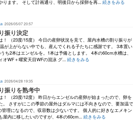
ります。 そして計画通り、明後日から採卵を再...
続きをみる
ka
2026/05/07 20:57
り振り決定
！ （23度/15度） 今日の産卵状況を見て、屋内水槽の割り振りが
気温が上がらない中でも、産んでくれる子たちに感謝です。 3本置い
のうち2本はエンゼルを。1本は予備とします。 4本の60cm水槽は、
オWF＋曜変天目WFの混泳 グ...
続きをみる
ka
2026/04/28 19:35
り振りを熟考中
！ （23度/12度） 昨日からエンゼルの産卵が始まったので、卵を
た。 さすがにこの季節の屋外はダルマには不向きなので、要加温
槽での管理になるので、収容数は少ないです。 個人的に好きなエメキン
屋内に移したいのですが、4本の60cm...
続きをみる