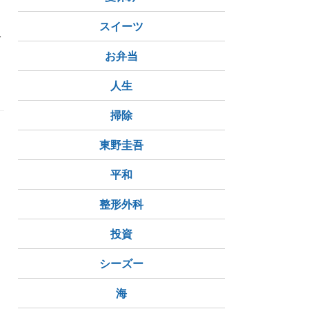
スイーツ
で
お弁当
人生
掃除
東野圭吾
平和
整形外科
投資
シーズー
海