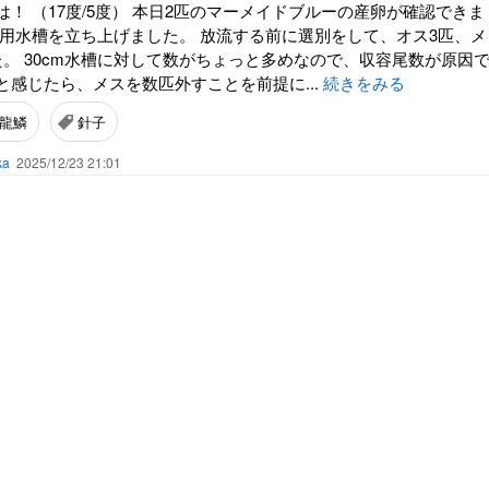
！ （17度/5度） 本日2匹のマーメイドブルーの産卵が確認できま
卵用水槽を立ち上げました。 放流する前に選別をして、オス3匹、メ
た。 30cm水槽に対して数がちょっと多めなので、収容尾数が原因
と感じたら、メスを数匹外すことを前提に...
続きをみる
龍鱗
針子
ka
2025/12/23 21:01