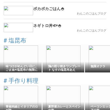
ポカポカごはん🍚
わんこのごはんブログ
ネギトロ丼🐟🍚
わんこのごはんブログ
#
塩昆布
味つけがめんどい日に。
鶏の照り焼きワンプレー
無限オクラ
ごま油✕塩昆布の無限に
ト なすの塩昆布あえ
んじん【包丁いらず・5
分】
#
手作り料理
青椒肉絲とイタリアのロ
夏野菜カレーとスペイン
ベーコンエッ
ゼ泡
の泡
アの泡