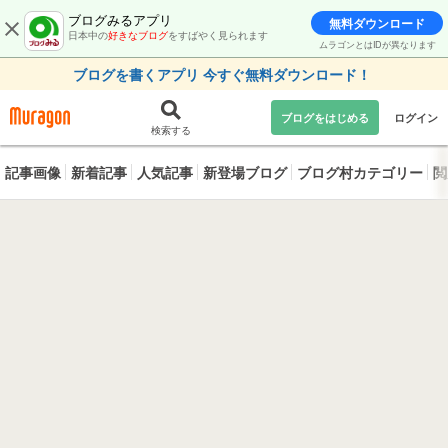
ブログみるアプリ
無料ダウンロード
日本中の
好きなブログ
をすばやく見られます
ムラゴンとはIDが異なります
ブログを書くアプリ 今すぐ無料ダウンロード！
ブログをはじめる
ログイン
検索する
記事画像
新着記事
人気記事
新登場ブログ
ブログ村カテゴリー
閲