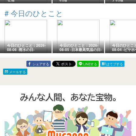
#
今日のひとこと
今日のひとこと：2026-
今日のひとこと：2026-
今日のひとこと：
08-06 -雨水の日-
08-05 -日本最高気温の日-
08-04 -ビヤ
シェアする
LINEする
はてブする
メールする