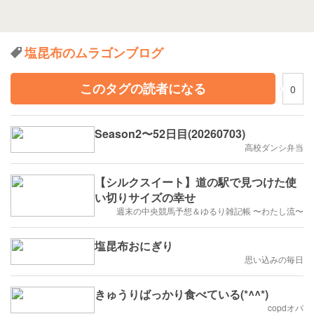
塩昆布のムラゴンブログ
このタグの読者になる
0
Season2〜52日目(20260703)
高校ダンシ弁当
【シルクスイート】道の駅で見つけた使
い切りサイズの幸せ
週末の中央競馬予想＆ゆるり雑記帳 〜わたし流〜
塩昆布おにぎり
思い込みの毎日
きゅうりばっかり食べている(*^^*)
copdオバ