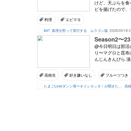
けど、天ぷらを食
ビを揚げたので、う
料理
エビマヨ
847
真理を黙って実行する ムラゴン版
2026/05/18 2
Season2〜23
@今日明日は部活
り〜マグロと昆布
んじんきんぴら 漬
高校生
好き嫌いなし
フルーツつき
たまごLoveダンシ母〜オイシカッタ！が聞きたくて〜
高