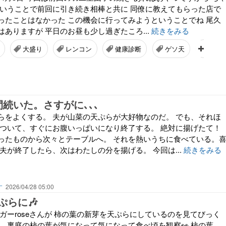
ということで前回に引き続き相棒と共に 同僚に教えてもらった店で
ったことはなかった この機会に行ってみようということでね 尾久
ありますが 平日のお昼も少し過ぎたころ...
続きをみる
大盛り
レンコン
健康診断
ゲソ天
一由
続いた。さすがに､､､
らをよくする。 夫が山菜の天ぷらが大好物なのだ。 でも、それほ
っついて、すぐにお腹いっぱいになり終了する。 絶対に揚げたて！
ったものから次々とテーブルへ。 それを熱いうちに食べている。
夫が終了したら、次はわたしの分を揚げる。 今回は...
続きをみる
す
2026/04/28 05:00
ぷらに🎶
ガーroseさんが 柿の葉の新芽を天ぷらにしているのを見てびっく
と、裏庭の柿の葉が気になって気になって食べ頃を観察👀 柿の葉、