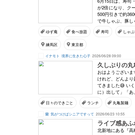
6月15日は、寿司
が2倍になり、ク
500円引きで約3
で牛しゃぶ、豚しゃ
ゆず庵
食べ放題
寿司
しゃぶ
練馬区
東京都
イナモト
境界に生きた心子
2026/06/28 09:00
久しぶりの丸
おはようございま
けれど、どんより
てきました😅 い
に）出して」「あ、
日々のできごと
ランチ
丸亀製麺
蘭
気がつけばシニアですって
2026/06/23 10:55
ライブ感あふ
北新地にある『高