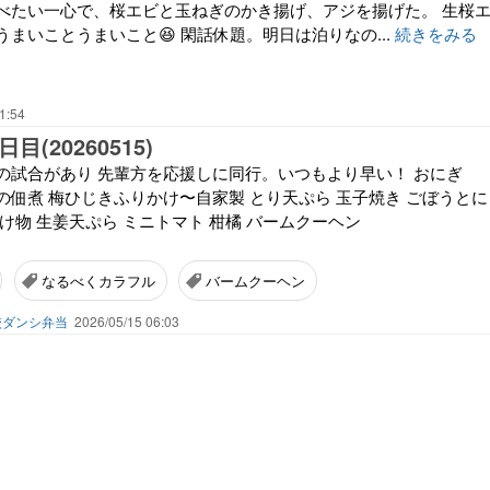
べたい一心で、桜エビと玉ねぎのかき揚げ、アジを揚げた。 生桜
まいことうまいこと😆 閑話休題。明日は泊りなの...
続きをみる
1:54
日目(20260515)
の試合があり 先輩方を応援しに同行。いつもより早い！ おにぎ
の佃煮 梅ひじきふりかけ〜自家製 とり天ぷら 玉子焼き ごぼうとに
け物 生姜天ぷら ミニトマト 柑橘 バームクーヘン
なるべくカラフル
バームクーヘン
校ダンシ弁当
2026/05/15 06:03