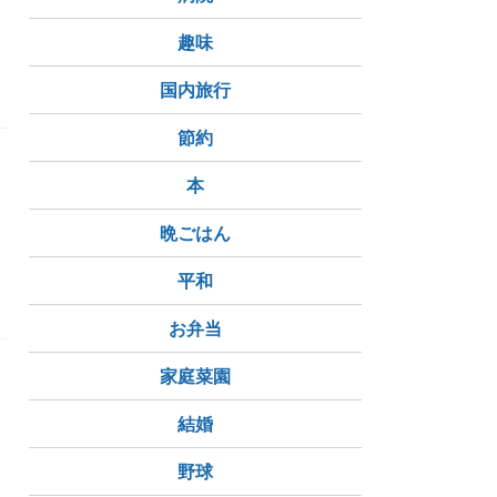
エ
趣味
国内旅行
節約
本
晩ごはん
平和
お弁当
家庭菜園
結婚
野球