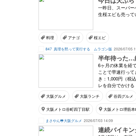
今日は天ぷら
一昨日、スーパー
生桜エビも売って
料理
アナゴ
桜エビ
847
真理を黙って実行する ムラゴン版
2026/07/05 1
半年待った…
6ヶ月の休業を経
ことで早速行ってき
き：1,000円（
レを自分でかける『
大阪グルメ
大阪ランチ
谷四グルメ
大阪メトロ谷町四丁目駅
大阪メトロ堺筋本
まさやん🐸大阪グルメ
2026/07/03 14:09
連続バイキン