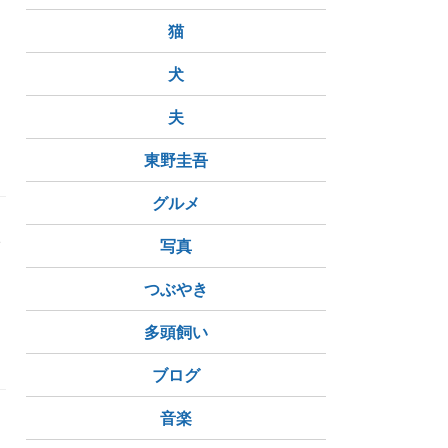
猫
犬
和牛
Weblog
夫
東野圭吾
グルメ
い
写真
し
つぶやき
多頭飼い
クリスピー紅茶サンド
窯出しとろけるミルクティープリン
パー
ブログ
音楽