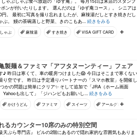
・しゃぶしゃぶ食べ放題の「ゆず庵」。 毎月15日は来店のスタンプ
ーポンが付いたりします。 選んだのは「ゆず庵コース」。 シニアは
600円。 最初に写真を撮り忘れましたが、麻辣湯だしとすき焼きだし
ぶ。 鰻の茶碗蒸しと野菜、きのこもあ...
続きをみる
しゃぶ
麻辣湯
すき焼き
VISA GIFT CARD
黒毛
亀製麺＆ファミマ「アフタヌーンティー」フェア
す♪ 昨日は寒くて、車の暖房つけました😱 今日はそこまで寒くな
曇り空です。 昨日は予定通りパートナーの「スマホ教室」を開催
くつかの問題は簡単にクリア✨️ そして追加で「JRA（ホーム画面
Yahooも出して」「ジハンピもお願いし...
続きをみる
かけうどん
ファミマ
スイーツ
アールグレイ香る
れるカウンター10席のみの特別空間
級天ぷら専門店』 ビルの2階にあるので隠れ家的な雰囲気もありま