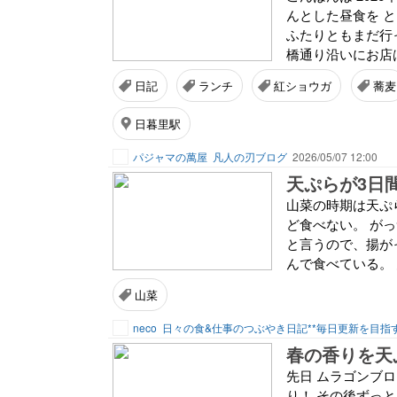
んとした昼食を 
ふたりともまだ行
橋通り沿いにお店は
日記
ランチ
紅ショウガ
蕎麦
日暮里駅
パジャマの萬屋
凡人の刃ブログ
2026/05/07 12:00
天ぷらが3日間
山菜の時期は天ぷ
ど食べない。 が
と言うので、揚が
んで食べている。 
山菜
neco
日々の食&仕事のつぶやき日記**毎日更新を目指
春の香りを天
先日 ムラゴンブロ
り！ その後ずっ