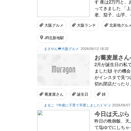
す 夜は2万円と
ってきました 「上天
老、茄子、山芋、イ
大阪グルメ
大阪ランチ
北新地グル
JR北新地駅
まさやん🐸大阪グルメ
2026/06/12 18:32
お蕎麦屋さんへ
2月が誕生日の私
ました🙌 その
がインスタで見つ
切れ閉店だったり、
蕎麦屋さん
誕生日
姉
まるこ
1年後に子育て卒業しました\( ˆoˆ )/
2026/06/07
今日は天ぷら
昨日の晩御飯、天
て塩ゆでにしちゃ