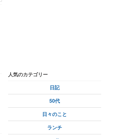
ン
勤
引
人気のカテゴリー
日記
50代
日々のこと
ランチ