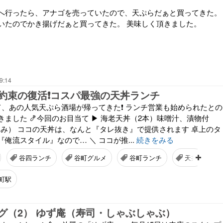
へ行ったら、アナゴを売っていたので、天ぷらだぁと買ってきた。
いたのでかき揚げだぁと買ってきた。 美味しく頂きました。
9:14
約束の復活❗️コスパ最強の天丼ランチ
て、あの人気天ぷら酒場が帰ってきた❗️ ランチ営業も始められたとの
ました 🍤今回のお目当て ▶ 海老天丼（2本）味噌汁、漬物付
税込み） ココの天丼は、なんと『タレ抜き』で提供されます 卓上のタ
俺流スタイル』なので… ＼ ココが推...
続きをみる
谷四ランチ
谷町グルメ
谷町ランチ
天丼
町駅
グ（2） ゆず庵（寿司・しゃぶしゃぶ）