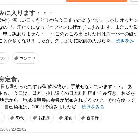
みに入ります・・・
やや）涼しい日々もどうやら今日までのようです。しかし オッサ
なので、汗だくになってオフィスに行かずにすみま す。まだまだ
、申し訳ありません・・・ このところ出社した日はスーパーの値
とが多くなりま したが、久しぶりに駅前の天ぷら＆...
続きをみ
休み
マンネリ
身定食。
️ 今日も暑かったですね💦 飲み物が、手放せないでいます・・。 あ
トも。 今日は、母と、少し遠くの日本料理店まで 🚙行き、お昼を
 地元から、地域振興券の金券が配布されてる ので、それを使って
 自己負担は、200円で済みました😊...
続きをみる
し
50代
お刺身
定食
親孝行
026/07/23 22:02