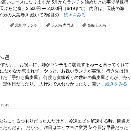
、お高いコースになりますが 5月からランチを始めたとの事で早速行
ぷら定食」2,500円 ➡️ 2,000円（6/19まで） 内容は、天使の海
カの大葉巻き 続いて2尾目の...
続きをみる
メ
北新地ランチ
天ぷら専門店
高級天ぷら
🍜
ですが。。 お祝いに、姉がランチをご馳走するねーと言ってくれて
機会になかなか恵まれず、やっと、お祝いランチが実現！ 行き先は姉
けた「手打ち蕎麦屋」 何度も実家近くの数軒の蕎麦屋さんが、売
定休日だったり、 大行列で入れなかったり、開い...
続きをみる
 13:43
ぷらにするつもりだったんだけど、冷凍エビを解凍する時、間違え
ったんだよ。 だから、昨日はエビマヨに変更💦 今日は早番だった