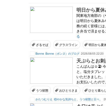
明日から夏休
関東地方南部の（
は明日から夏休み
務の続く皆様には
き弁当で済ませるこ
る
ざるそば
グラスワイン
明日から夏
Bonne
Bonne（ボンヌ）のブログ
2026/08/05 22:20
天ぷらとお刺
こんばんは☺️🏖
と、塩分タブレッ
いただきました。
お支払いしたので、
うつ状態
おひとりさま
ひとり暮ら
かたつむりえ
穏やかな気持ちと、うつ状態と日々。
2