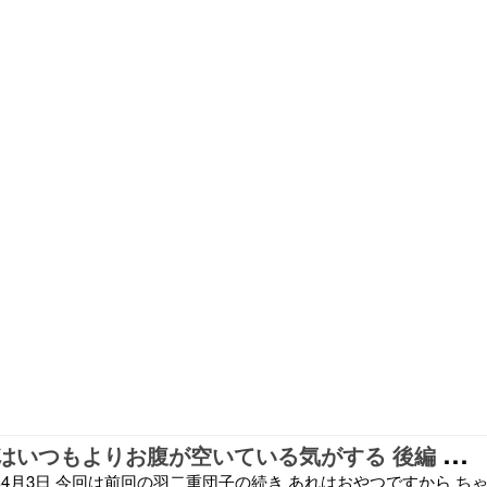
健
康診断の後はいつもよりお腹が空いている気がする 後編 一由そば
6年4月3日 今回は前回の羽二重団子の続き あれはおやつですから ち